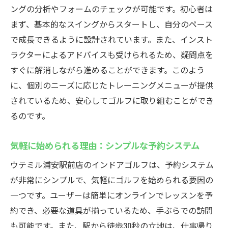
施設内で受けられる特典とサービス
ングの分析やフォームのチェックが可能です。初心者は
まず、基本的なスイングからスタートし、自分のペース
アクセスの良さがもたらすメリット
で成長できるように設計されています。また、インスト
駅からの道案内とその魅力
ラクターによるアドバイスも受けられるため、疑問点を
バック無料預けウテミル浦安駅前店の便利なイ
すぐに解消しながら進めることができます。このよう
ンドアゴルフ施設
に、個別のニーズに応じたトレーニングメニューが提供
荷物管理の心配不要で身軽にゴルフ
されているため、安心してゴルフに取り組むことができ
無料預けシステムの利用方法
るのです。
大切なクラブも安心の預けシステム
気軽に始められる理由：シンプルな予約システム
利用者の声から見る便利さ
荷物管理におけるストレス解消の理由
ウテミル浦安駅前店のインドアゴルフは、予約システム
他にはない特別なサービスの紹介
が非常にシンプルで、気軽にゴルフを始められる要因の
一つです。ユーザーは簡単にオンラインでレッスンを予
クラブ発送可能ウテミル浦安駅前店のインドア
約でき、必要な道具が揃っているため、手ぶらでの訪問
ゴルフで手軽に始めよう
も可能です。また、駅から徒歩30秒の立地は、仕事帰り