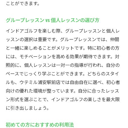
ことができます。
効率的な練習をサポートするプラン
通いやすさがもたらす練習への影響
グループレッスン vs 個人レッスンの選び方
効率を重視したインドアゴルフの魅力
インドアゴルフを楽しむ際、グループレッスンと個人レ
最新設備完備ウテミル浦安駅前店のインドアゴ
ッスンの選択は重要です。グループレッスンでは、仲間
ルフで上達を目指す
と一緒に楽しめることがメリットです。特に初心者の方
最新のシミュレーターを活用した練習法
には、モチベーションを高める効果が期待できます。対
設備を活用して自己ベストを目指そう
照的に、個人レッスンは一対一の指導が行われ、自分の
上達をサポートする設備の特長
ペースでじっくり学ぶことができます。どちらのスタイ
ハイテク設備がもたらす練習の質向上
ルも、ウテミル浦安駅前店では自由自在に選べ、初心者
設備を最大限に活用する方法
向けの優れた環境が整っています。自分に合ったレッス
ン形式を選ぶことで、インドアゴルフの楽しさを最大限
最新技術でスキルアップを実感
に引き出しましょう。
初めての方におすすめの利用法