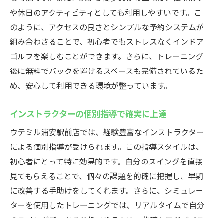
ゴルフクラブの発送サービスの流れ
や休日のアクティビティとしても利用しやすいです。こ
手間いらずのクラブ発送の便利さ
のように、アクセスの良さとシンプルな予約システムが
遠方の方へのクラブの送付も可能
組み合わさることで、初心者でもストレスなくインドア
クラブ発送サービスを選ぶ理由
ゴルフを楽しむことができます。さらに、トレーニング
発送サービスで時間を賢く使う
後に無料でバックを置けるスペースも完備されているた
発送サービスを活用した効率的な練習法
め、安心して利用できる環境が整っています。
天候を気にせずウテミル浦安駅前店のインドア
インストラクターの個別指導で確実に上達
ゴルフで快適練習
天気に左右されないゴルフ練習の魅力
ウテミル浦安駅前店では、経験豊富なインストラクター
による個別指導が受けられます。この指導スタイルは、
全天候型の練習環境の利点
初心者にとって特に効果的です。自分のスイングを直接
インドアだからこその快適さ
見てもらえることで、個々の課題を的確に把握し、早期
季節を問わず楽しめる理由
に改善する手助けをしてくれます。さらに、シミュレー
天候に左右されない利便性とは
ターを使用したトレーニングでは、リアルタイムで自分
四季を通じて楽しめる環境