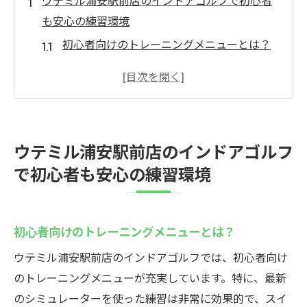
ウテミル浦安駅前店のインドアゴルフで初心者
も安心の練習環境
初心者向けのトレーニングメニューとは？
気軽に始められる理由：シンプルな予約シ
ステム
インストラクターの個別指導で確実に上達
初心者でも安心の施設設備の充実
ウテミル浦安駅前店のインドアゴルフ
グループレッスン vs 個人レッスンの選び方
で初心者も安心の練習環境
初めての方におすすめの利用法
徒歩30秒ウテミル浦安駅前店でインドアゴルフ
の魅力を体感
初心者向けのトレーニングメニューとは？
駅近の利便性が日々の練習をサポート
ウテミル浦安駅前店のインドアゴルフでは、初心者向け
忙しい方でも続けやすい立地条件
のトレーニングメニューが充実しています。特に、最新
短時間で効率的に練習する方法
のシミュレーターを使った練習は非常に効果的で、スイ