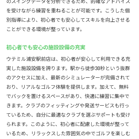
のスイングデータを分析できるため、的確なアドバイス
初心者必見ウテミル浦安駅前店のインドアゴル
を受けながら練習を重ねることが可能です。こうした個
フで楽しくスキルアップ
別指導により、初心者でも安心してスキルを向上させる
初心者に優しいスキルアップのサポート
ことができる環境が整っています。
楽しみながら上達するためのプラン
初心者でも安心の施設設備の充実
初めてのゴルフ体験をもっと楽しく
ウテミル浦安駅前店は、初心者が安心して利用できる充
スキルアップに役立つ設備紹介
実した施設設備を誇ります。駅から徒歩30秒という抜群
初心者が抱える不安を払拭するには
のアクセスに加え、最新のシミュレーターが完備されて
ゴルフを始めたくなる魅力の数々
おり、リアルなゴルフ体験を提供します。加えて、無料
駅近ウテミル浦安駅前店のインドアゴルフで効
でバックを置けるスペースがあり、快適に練習に集中で
率的に練習を始めよう
きます。クラブのフィッティングや発送サービスも行っ
駅近だからこそ実現できる効率的な練習
ているため、自分に最適なクラブを選ぶサポートも受け
短時間で成果を上げるためのコツ
られます。このように、初心者に配慮した環境が整って
時間を有効に使うための練習術
いるため、リラックスした雰囲気の中でゴルフを楽しむ