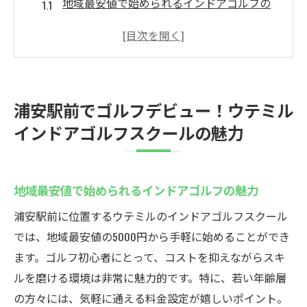
地域最安値で始められるインドアゴルフの
魅力
最新設備で快適に練習できる環境
初心者から上級者まで対応するレッスンプ
ログラム
浦安駅前でゴルフデビュー！ウテミル
24時間営業でライフスタイルに合わせたゴ
インドアゴルフスクールの魅力
ルフ体験
個別指導とグループレッスンの選択肢
ゴルフ仲間と出会えるコミュニティの形成
地域最安値で始められるインドアゴルフの魅力
初心者必見！ウテミル浦安駅前店のインドアゴ
浦安駅前に位置するウテミルのインドアゴルフスクール
ルフスクールで始める理由
では、地域最安値の5000円から手軽に始めることができ
なぜ初心者にウテミルが選ばれるのか
ます。ゴルフ初心者にとって、コストを抑えながらスキ
最初に知っておきたいゴルフの基礎知識
ルを磨ける環境は非常に魅力的です。特に、若い年齢層
インドアで安全に練習するメリット
の方々には、気軽に通える料金設定が嬉しいポイント。