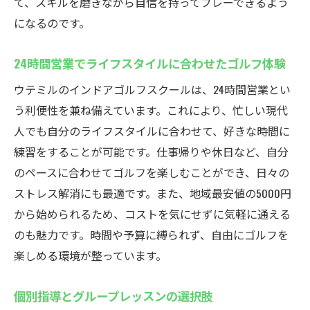
て、スキルを磨きながら自信を持ってプレーできるよう
安心の個別指導！ウテミル浦安駅前店インドア
になるのです。
ゴルフスクールの特徴
24時間営業でライフスタイルに合わせたゴルフ体験
一人ひとりに合わせた指導方針
初心者でも理解しやすいレッスン内容
ウテミルのインドアゴルフスクールは、24時間営業とい
経験豊富なコーチ陣によるサポート
う利便性を兼ね備えています。これにより、忙しい現代
人でも自分のライフスタイルに合わせて、好きな時間に
目標設定と達成までのプロセス
練習をすることが可能です。仕事帰りや休日など、自分
個別フィードバックで見える効果
のペースに合わせてゴルフを楽しむことができ、日々の
長期的なスキルアップのためのアドバイス
ストレス解消にも最適です。また、地域最安値の5000円
最新設備で快適に練習！ウテミル浦安駅前のイ
から始められるため、コストを気にせずに気軽に通える
ンドアゴルフスクールとは
のも魅力です。時間や予算に縛られず、自由にゴルフを
最新シミュレーターによるリアルな体験
楽しめる環境が整っています。
トレーニング設備の充実度
個別指導とグループレッスンの選択肢
快適な練習環境でモチベーションアップ