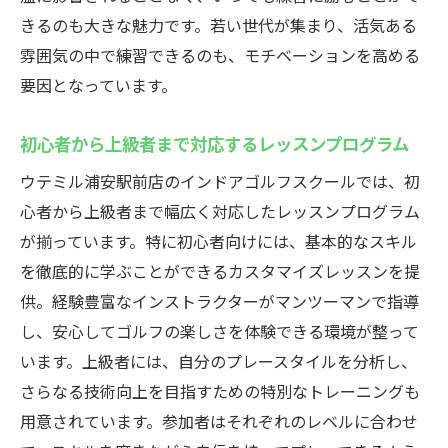
いつでも好きな時間に練習できる自由さ
きるのも大きな魅力です。若い世代が集まり、活気ある
夜間に通うメリットと注意点
雰囲気の中で練習できるのも、モチベーションを高める
効率的な練習時間の使い方
要因となっています。
時間を気にしないストレスフリーな環境
個別レッスンで集中力を高める方法
初心者から上級者まで対応するレッスンプログラム
ゴルフライフを充実させるための工夫
ウテミル浦安駅前店のインドアゴルフスクールでは、初
若い世代におすすめ！ウテミルのインドアゴル
心者から上級者まで幅広く対応したレッスンプログラム
フスクールで楽しく上達
が揃っています。特に初心者向けには、基本的なスキル
若者に人気の理由とは
を徹底的に学ぶことができるカスタマイズレッスンを提
供。経験豊富なインストラクターがマンツーマンで指導
最新技術を駆使したトレーニング法
し、安心してゴルフの楽しさを体験できる環境が整って
同世代の仲間と学べる楽しさ
います。上級者には、自分のプレースタイルを分析し、
フレキシブルなスケジュールで続けやすい
さらなる技術向上を目指すための特別なトレーニングも
SNSを活用したゴルフ情報共有
用意されています。参加者はそれぞれのレベルに合わせ
気軽に参加できるゴルフイベントの紹介