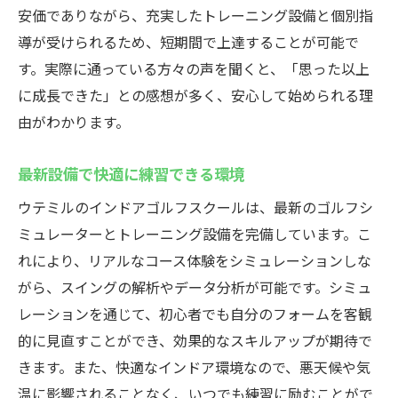
個別アドバイスで効果的なスキルアップ
安価でありながら、充実したトレーニング設備と個別指
導が受けられるため、短期間で上達することが可能で
初心者向けに設計された特別プログラム
す。実際に通っている方々の声を聞くと、「思った以上
リラックスして学べるフレンドリーな環境
に成長できた」との感想が多く、安心して始められる理
手軽にゴルフを始めよう！ウテミル浦安駅前の
由がわかります。
インドアゴルフスクール紹介
ゴルフ初心者でも安心のサポート体制
最新設備で快適に練習できる環境
シミュレーターを活用したリアルな練習
ウテミルのインドアゴルフスクールは、最新のゴルフシ
手頃な価格で充実したゴルフ体験を
ミュレーターとトレーニング設備を完備しています。こ
忙しい人でも続けやすい環境
れにより、リアルなコース体験をシミュレーションしな
最適な練習プランの提案
がら、スイングの解析やデータ分析が可能です。シミュ
仲間と楽しむゴルフのすすめ
レーションを通じて、初心者でも自分のフォームを客観
的に見直すことができ、効果的なスキルアップが期待で
24時間営業のウテミル浦安駅前店でインドアゴ
きます。また、快適なインドア環境なので、悪天候や気
ルフを楽しむ方法
温に影響されることなく、いつでも練習に励むことがで