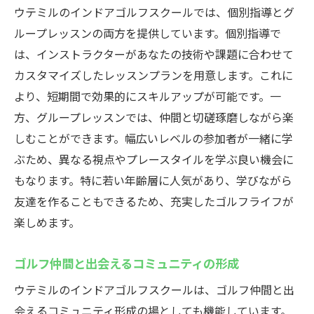
データ分析で効率的な練習計画
ウテミルのインドアゴルフスクールでは、個別指導とグ
設備を活用した自主練習のすすめ
ループレッスンの両方を提供しています。個別指導で
は、インストラクターがあなたの技術や課題に合わせて
技術向上に役立つ最新ツール
カスタマイズしたレッスンプランを用意します。これに
地域最安値から始めるウテミル浦安駅前店のイ
より、短期間で効果的にスキルアップが可能です。一
ンドアゴルフスクール体験
方、グループレッスンでは、仲間と切磋琢磨しながら楽
コストパフォーマンス抜群の理由
しむことができます。幅広いレベルの参加者が一緒に学
お得な料金プランの全貌
ぶため、異なる視点やプレースタイルを学ぶ良い機会に
初心者向け体験レッスンの魅力
もなります。特に若い年齢層に人気があり、学びながら
料金以上に得られる価値
友達を作ることもできるため、充実したゴルフライフが
リーズナブルにゴルフを楽しむ方法
楽しめます。
長期利用でさらにお得な特典
ゴルフ仲間と出会えるコミュニティの形成
ウテミルのインドアゴルフスクールは、ゴルフ仲間と出
会えるコミュニティ形成の場としても機能しています。