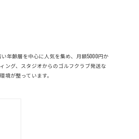
LFCLUB(スズヨンゴルフクラブ)料金表
有店 料金表
い年齢層を中心に人気を集め、月額5000円か
ティング、スタジオからのゴルフクラブ発送な
環境が整っています。