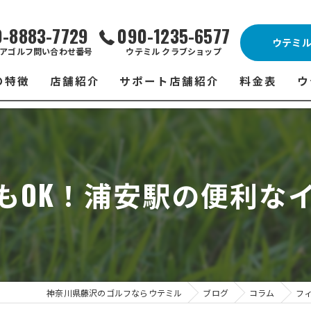
0-8883-7729
090-1235-6577
ウテミ
アゴルフ問い合わせ番号
ウテミル クラブショップ
の特徴
店舗紹介
サポート店舗紹介
料金表
ウ
ビス
ウテミル 藤沢店
シミュレーションゴルフ Caddy
藤沢店 料金
ウ
スン
ウテミル 浦安駅前店
Golfet亀有店
浦安駅前店 
ウ
もOK！浦安駅の便利な
場
市原インドアゴルフ
スズヨンゴルフクラブ(SUZU4-GOLFCLUB)
市原インドアゴ
フ
ント
ウテミルスクール高崎店
ウテミルスクー
フ
ッティング
サポート店舗
よ
シミュレーシ
ブショップ
試
神奈川県藤沢のゴルフならウテミル
ブログ
コラム
フ