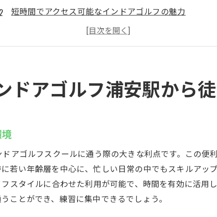
短時間でアクセス可能なインドアゴルフの魅力
忙しい日々でも気軽に通えるロケーション
浦安駅からのアクセスの簡単さと充実した施設
通勤途中でも立ち寄れる利便性
駅からすぐの立地で時間の有効活用
ンドアゴルフ浦安駅から徒
地域最安値で利用できるウテミルのインドアゴルフ
手ごろな価格でゴルフスキルを向上
リーズナブルな料金で始めるインドアゴルフ
環境
予算に優しいゴルフスクールの選び方
ンドアゴルフスクールに通う際の大きな利点です。この便
お財布に優しい価格設定の秘密
特に若い年齢層を中心に、忙しい日常の中でもスキルアッ
月額5000円からの手軽なゴルフ体験
イフスタイルに合わせた利用が可能で、時間を有効に活用
価格以上の価値を感じる練習施設
通うことができ、練習に集中できるでしょう。
24時間営業でいつでも練習可能なインドアゴルフウテミル