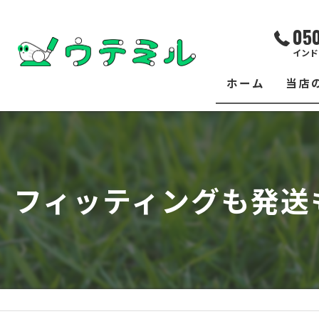
05
インド
ホーム
当店
サー
レッ
フィッティングも発送
練習
イベ
フィ
クラ