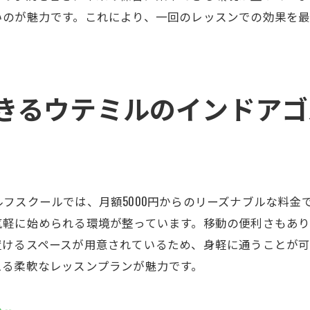
スタジオからのクラブ発送で快適なゴルフライフ
いのが魅力です。これにより、一回のレッスンでの効果を
効率的なクラブ管理で練習をもっと楽しく
初心者から経験者まで満足できるインドアゴルフ環境
初心者でも安心して始められるサポート体制
きるウテミルのインドアゴ
経験者がさらなる高みを目指すための設備
スキルレベルに応じた多彩なプログラム
個々のゴルフスタイルに合わせた指導
初心者からプロまで満足度の高いレッスン
多様なレベルに対応するトレーニングメニュー
フスクールでは、月額5000円からのリーズナブルな料金
軽に始められる環境が整っています。移動の便利さもあり
若い年齢層に人気のインドアゴルフスクールウテミル
置けるスペースが用意されているため、身軽に通うことが
若者に愛されるゴルフスクールの理由
える柔軟なレッスンプランが魅力です。
最新技術を活用した若者向けレッスン
SNS映えするオシャレなゴルフ施設