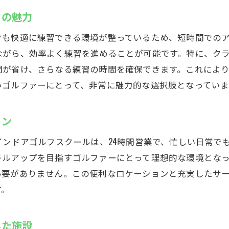
フの魅力
24時間体制でゴルフを楽しむ方法
夜間も安心して練習できる環境
でも快適に練習できる環境が整っているため、短時間での
時間に縛られない自由なゴルフスタイル
ながら、効率よく練習を進めることが可能です。特に、ク
間が省け、さらなる練習の時間を確保できます。これによ
いつでも利用可能な練習スペースの魅力
いゴルファーにとって、非常に魅力的な選択肢となっていま
自分のライフスタイルに合わせたゴルフ習慣
深夜でも利用可能なインドアゴルフの利点
ョン
無料でバックが置ける便利なウテミルのゴルフスクール
荷物の心配不要の快適な練習環境
インドアゴルフスクールは、24時間営業で、忙しい日常で
キルアップを目指すゴルファーにとって理想的な環境とな
無料バック置き場の活用法
必要がありません。この便利なロケーションと充実したサ
荷物を気にせず練習に集中できる理由
す。
バック置き場完備でストレスフリーな通学
スペースフリーの安心練習環境
した施設