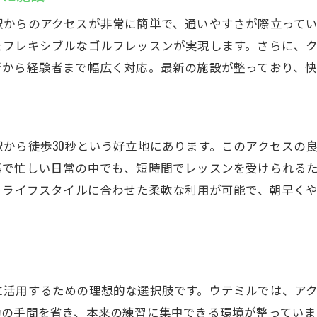
手ぶらで通えるインドアゴルフの便利さ
駅からのアクセスが非常に簡単で、通いやすさが際立って
クラブのフィッティングもできるインドアゴルフウテミル
たフレキシブルなゴルフレッスンが実現します。さらに、
自分に合ったクラブ選びの重要性
者から経験者まで幅広く対応。最新の施設が整っており、快
フィッティングサービスでスコアアップ
初心者も安心のクラブフィッティング
個別ニーズに応えるクラブ選び
から徒歩30秒という好立地にあります。このアクセスの
フィッティングで実現する理想のスイング
事で忙しい日常の中でも、短時間でレッスンを受けられる
プロの指導でクラブを最適化
、ライフスタイルに合わせた柔軟な利用が可能で、朝早く
スタジオからクラブ発送も可能なインドアゴルフ
便利なクラブ発送サービスの利用法
ゴルフクラブ発送の手間を省く方法
遠方のゴルフ仲間にも簡単にクラブ送付
に活用するための理想的な選択肢です。ウテミルでは、ア
発送サービスで手軽にクラブをシェア
動の手間を省き、本来の練習に集中できる環境が整っていま