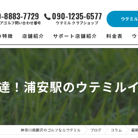
0-8883-7729
090-1235-6577
ウテミ
アゴルフ問い合わせ番号
ウテミル クラブショップ
の特徴
店舗紹介
サポート店舗紹介
料金表
ウ
ビス
ウテミル 藤沢店
シミュレーションゴルフ Caddy
藤沢店 料金
ウ
スン
ウテミル 浦安駅前店
Golfet亀有店
浦安駅前店 
ウ
達！浦安駅のウテミル
場
市原インドアゴルフ
スズヨンゴルフクラブ(SUZU4-GOLFCLUB)
市原インドアゴ
フ
ント
ウテミルスクール高崎店
ウテミルスクー
フ
ッティング
サポート店舗
よ
シミュレーシ
ブショップ
試
神奈川県藤沢のゴルフならウテミル
ブログ
コラム
最