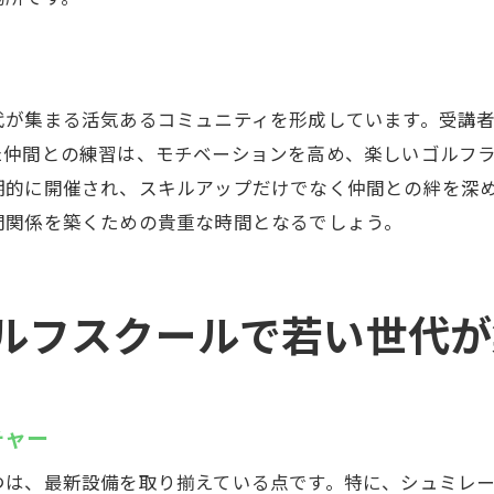
天候に関係なく続けられる習慣の作り方
ウテミルでのインドア練習がもたらす成果
ミルインドアゴルフスクールでスキルアップを目指す方法
代が集まる活気あるコミュニティを形成しています。受講
目標設定と達成のためのプログラム
た仲間との練習は、モチベーションを高め、楽しいゴルフ
個別指導のメリットとその活用法
期的に開催され、スキルアップだけでなく仲間との絆を深
スキルアップを支えるフィードバックシステム
間関係を築くための貴重な時間となるでしょう。
定期的な評価でモチベーションを維持
スキルアップを加速するための自主練習方法
ルフスクールで若い世代が
ウテミルで得られる自己成長の実感
者も安心浦安駅近くのウテミルでゴルフデビュー
初心者向けの充実したサポートプログラム
チャー
初めての方でも安心の体験レッスン
ゴルフを楽しく始めるためのステップガイド
つは、最新設備を取り揃えている点です。特に、シュミレ