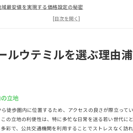
地域最安値を実現する価格設定の秘密
若い世代に人気の理由：最新トレンドを取り入れたプログ
充実した施設設備とその活用方法
初めての方でも安心のサポート体制
ウテミルで感じるコミュニティの魅力
ールウテミルを選ぶ理由浦
ミルインドアゴルフスクールで若い世代が集まる理由
最新設備の魅力：若者に人気のフィーチャー
24時間営業がもたらす柔軟な練習時間
初心者から上級者まで対応する幅広いレッスン内容
内の立地
SNSで話題のウテミル：若者の口コミから見る評判
から徒歩圏内に位置するため、アクセスの良さが際立って
若い世代に特化した特別イベントの紹介
。この立地の利便性は、特に多忙な日常を送る若い世代に
同世代の仲間と切磋琢磨する学びの環境
も多彩で、公共交通機関を利用することでストレスなく訪
設備で効率的に上達ウテミルインドアゴルフスクールの秘