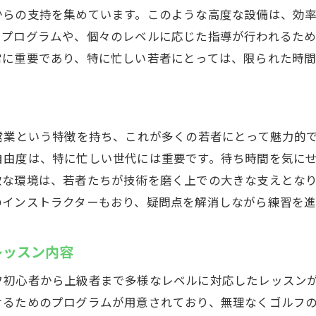
初心者限定の特別イベントの紹介
からの支持を集めています。このような高度な設備は、効
たプログラムや、個々のレベルに応じた指導が行われるた
初心者が最短で技術を習得するためのポイント
常に重要であり、特に忙しい若者にとっては、限られた時間
ウテミルで始めるゴルフの第一歩
営業という特徴を持ち、これが多くの若者にとって魅力的
自由度は、特に忙しい世代には重要です。待ち時間を気に
軟な環境は、若者たちが技術を磨く上での大きな支えとな
のインストラクターもおり、疑問点を解消しながら練習を進
レッスン内容
フ初心者から上級者まで多様なレベルに対応したレッスン
けるためのプログラムが用意されており、無理なくゴルフ