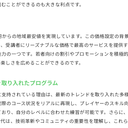
組むことができるのも大きな利点です。
最新シミュレーターの特徴とその効果
デジタル技術を駆使したレッスンの進め方
効率を重視したトレーニングプログラムの内容
0円からの地域最安値を実現しています。この価格設定の背
ウテミルだけのユニークな指導メソッド
り、受講者にリーズナブルな価格で最高のサービスを提供す
技術向上をサポートするデータ分析ツール
魅力の一つです。若者向けの割引やプロモーションを積極
最新設備を使いこなすためのスタッフの役割
の楽しさを広めることができるのです。
時間営業インドアゴルフスクールで時間を気にせず練習
仕事帰りでも安心の深夜利用
を取り入れたプログラム
忙しい日常に合わせたフレキシブルな利用法
に支持されている理由は、最新のトレンドを取り入れた多
空いている時間を見つけて効率的に練習するコツ
実際のコース状況をリアルに再現し、プレイヤーのスキル
自分のペースでスケジュールを組み立てるメリット
おり、自分のレベルに合わせた練習が可能です。さらに、
夜間営業でのセキュリティ対策
世代は、技術革新やコミュニティの重要性を理解し、これ