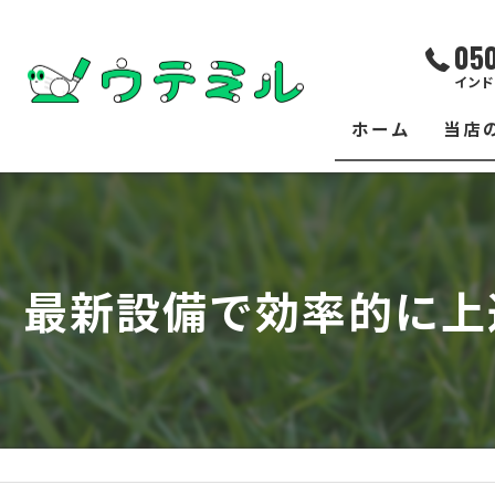
05
インド
ホーム
当店
サー
レッ
最新設備で効率的に上
練習
イベ
フィ
クラ