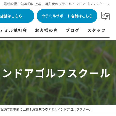
最新設備で効率的に上達！浦安駅のウテミルインドアゴルフスクール
ル店舗はこちら
ウテミルサポート店舗はこちら
テミル試打会
お客様の声
ブログ
スタッフ
表
テミル試打会とは・・・
ウテミルインドア会員様の声
コラム
代表あいさつ
料金表
テミル試打会日程
フィッテイング・試打会参加者の声
インドアゴルフスクール
ルフ 料金表
ィッテイング・試打会 商品ラインナップ一覧
ル高崎店 料金表
ィッター紹介
 料金表
くある質問
ョンゴルフ Caddy 料金表
打会開催受付
新設備で効率的に上達！浦安駅のウテミルインドアゴルフスクール