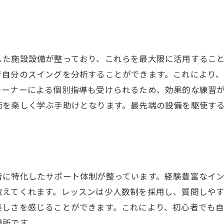
24時間営業の活用事例：利用者の声
最安値で受けられる高品質なゴルフレッスン
コストパフォーマンスの良さを生む工夫
高品質な指導を可能にする講師陣の紹介
した施設設備が整っており、これらを最大限に活用するこ
地域最安値を維持するための努力
で自分のスイングを分析することができます。これにより
価格以上の価値を感じるためのポイント
レーナーによる個別指導も受けられるため、効果的な練習
術を楽しく学ぶ手助けとなります。最先端の設備を駆使す
学生にも人気のリーズナブルなレッスン
受講者の声から見る満足度の高さ
ドアゴルフスクールウテミルで天候に左右されずに練習し
天候不良でも安心のインドア環境
者に特化したサポート体制が整っています。経験豊富なイ
雨の日でも快適に練習できる秘密
教えてくれます。レッスンは少人数制を採用し、質問しや
一年中安定した環境でのトレーニングの利点
楽しさを感じることができます。これにより、初心者でも
アウトドアとインドアのハイブリッド練習法
場所です。