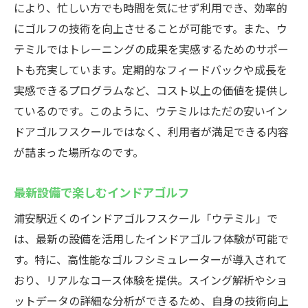
により、忙しい方でも時間を気にせず利用でき、効率的
ウテミルが選ばれる圧倒的な理由
にゴルフの技術を向上させることが可能です。また、ウ
駅近で便利！ウテミルのアクセスの良さ
テミルではトレーニングの成果を実感するためのサポー
ウテミルで始めるゴルフの新たな魅力
トも充実しています。定期的なフィードバックや成長を
実感できるプログラムなど、コスト以上の価値を提供し
浦安駅からすぐ！ウテミルの好立地
ているのです。このように、ウテミルはただの安いイン
ウテミルの魅力的なスタートプログラム
ドアゴルフスクールではなく、利用者が満足できる内容
駅近で気軽に始めるインドアゴルフ
が詰まった場所なのです。
インドアゴルフの利便性とウテミルの24時間営
業が生むメリット
最新設備で楽しむインドアゴルフ
時間を有効活用できるゴルフ練習の魅力
浦安駅近くのインドアゴルフスクール「ウテミル」で
ウテミルの24時間営業がもたらす利点
は、最新の設備を活用したインドアゴルフ体験が可能で
インドアの利便性とウテミルの柔軟性
す。特に、高性能なゴルフシミュレーターが導入されて
時間に縛られないゴルフライフの実現
おり、リアルなコース体験を提供。スイング解析やショ
24時間体制がもたらす新しいゴルフ体験
ットデータの詳細な分析ができるため、自身の技術向上