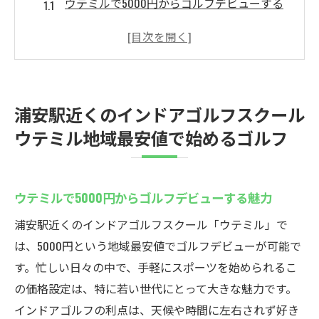
ウテミルで5000円からゴルフデビューする
魅力
地域最安値が実現する若者向けゴルフ環境
初心者に優しい料金設定の秘密
ウテミルが提供するコストパフォーマンス
浦安駅近くのインドアゴルフスクール
最新設備で楽しむインドアゴルフ
ウテミル地域最安値で始めるゴルフ
地域最安値の理由とその価値
地域最安値の5000円から通えるインドアゴルフ
ウテミルの魅力
ウテミルで5000円からゴルフデビューする魅力
低価格でも充実した練習環境の秘密
浦安駅近くのインドアゴルフスクール「ウテミル」で
隠れた魅力！気軽に始めるインドアゴルフ
は、5000円という地域最安値でゴルフデビューが可能で
5000円で体験できるゴルフの楽しさ
す。忙しい日々の中で、手軽にスポーツを始められるこ
設備が整ったウテミルでのゴルフデビュー
の価格設定は、特に若い世代にとって大きな魅力です。
インドアゴルフの利点は、天候や時間に左右されず好き
インドアゴルフの利便性を最大限に楽しむ