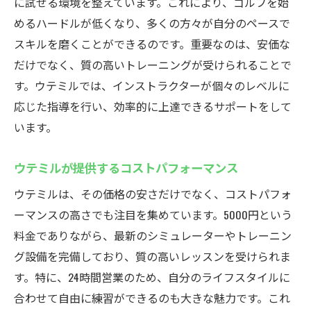
に試せる環境を整えています。これにより、ゴルフを始
悪天候でも安心！ウテミルの利便性
めるハードルが低くなり、多くの方々が自分のペースで
インドア環境でのトレーニングの利点
スキルを磨くことができるのです。重要なのは、安価な
ウテミルが実現するゴルフライフの安定
だけでなく、質の高いトレーニングが受けられることで
初心者も安心インドアゴルフスクールウテミル
す。ウテミルでは、インストラクターが個々のレベルに
のサポート体制
応じた指導を行い、効率的に上達できるサポートをして
初心者が安心して通える理由
います。
ウテミルの丁寧な指導とサポート
ウテミルが提供するコストパフォーマンス
ゴルフ初心者向けプログラムの魅力
ウテミルは、その価格の安さだけでなく、コストパフォ
初心者が成長するためのサポート環境
ーマンスの高さでも注目を集めています。5000円という
安心してスタートできるウテミルの体制
料金でありながら、最新のシミュレーターやトレーニン
初心者歓迎！ウテミルの親しみやすい雰囲
グ設備を完備しており、質の高いレッスンを受けられま
気
す。特に、24時間営業のため、自分のライフスタイルに
浦安駅近くのウテミルでインドアゴルフを始め
合わせて自由に練習ができるのも大きな魅力です。これ
る理由