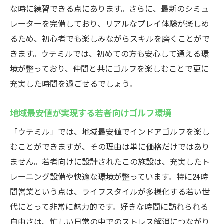
な時に練習できる点にあります。さらに、最新のシミュ
ウテミルのコストパフォーマンスが選ばれ
レーターを完備しており、リアルなプレイ体験が楽しめ
る理由
るため、初心者でも楽しみながらスキルを磨くことがで
24時間営業のインドアゴルフスクール忙しい人
きます。ウテミルでは、初めての方も安心して通える環
にも最適なウテミル
境が整っており、仲間と共にゴルフを楽しむことで更に
仕事帰りでも安心！24時間営業の利便性
充実した時間を過ごせるでしょう。
忙しいスケジュールに合わせたゴルフ練習
法
地域最安値が実現する若者向けゴルフ環境
ウテミルの24時間営業が提供する柔軟性
「ウテミル」では、地域最安値でインドアゴルフを楽し
ライフスタイルに合わせたゴルフの楽しみ
むことができますが、その理由は単に価格だけではあり
方
ません。若者向けに設計されたこの施設は、充実したト
時間に縛られない自由なゴルフ体験
レーニング設備や快適な環境が整っています。特に24時
24時間営業が実現するゴルフライフの充実
間営業という点は、ライフスタイルが多様化する若い世
代にとって非常に魅力的です。好きな時間に訪れられる
若い世代に人気インドアゴルフスクールウテミ
自由さは、忙しい日常の中でのストレス解消につながり
ルの最新設備