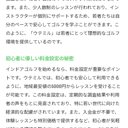
ます。また、少人数制のレッスンが行われており、イン
若者に選ばれる理由！ウテミルの最新シミ
ストラクターが個別にサポートするため、若者たちは自
ュレーター
分のペースで安心してゴルフを学ぶことができます。こ
技術を磨くための最先端設備紹介
のように、「ウテミル」は若者にとって理想的なゴルフ
ウテミルの設備が提供するスキル向上の機
環境を提供しているのです。
会
最新設備で実現するリアルなゴルフ体験
初心者に優しい料金設定の秘密
若者が集うウテミルの魅力ある環境
インドアゴルフを始めるなら、料金設定が重要なポイン
技術向上をサポートする革新的設備
トです。ウテミルでは、初心者でも安心して利用できる
悪天候でも安心インドアゴルフの魅力とウテミ
ように、地域最安値の5000円からレッスンを受けること
ルの特長
が可能です。この料金設定は、定期的な調査結果や利用
天候に左右されないゴルフの楽しみ方
者の声をもとに見直されており、特に若い世代に向けた
経済的な配慮がされています。また、入会金が不要で、
ウテミルが提供する快適な練習環境
体験レッスンも特別価格で提供するなど、初心者が気軽
一年中楽しめるインドアゴルフの魅力