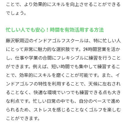
データ分析でゴルフスキルを向上させる方
ことで、より効果的にスキルを向上させることができる
法
でしょう。
シミュレーターを使った効果的な練習プラ
忙しい人でも安心！時間を有効活用する方法
ン
藤沢駅のインドアゴルフで技術を確認する
藤沢駅周辺のインドアゴルフスクールは、特に忙しい人
方法
にとって非常に魅力的な選択肢です。24時間営業を活か
し、仕事や学業の合間にフレキシブルに練習を行うこと
最新技術を取り入れたシミュレーターの活
ができます。例えば、短い時間でも集中して練習するこ
用
とで、効率的にスキルを磨くことが可能です。また、イ
初心者が安心して通える藤沢駅のインドアゴル
ンドアゴルフの特性を利用することで、天候に左右され
フスクールの特徴とは
ることなく、快適な環境でいつでも練習できる点も大き
初心者に優しいスクール選びのポイント
な利点です。忙しい日常の中でも、自分のペースで進め
安心のサポート体制が整った練習環境
られるため、ストレスを感じることなくゴルフを楽しむ
初めてでも安心のレッスン内容
ことができます。
藤沢駅でのインドアゴルフ体験レビュー