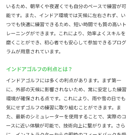
インドアゴルフで効率よくスキルアップ
いるため、朝早くや夜遅くでも自分のペースで練習が可
藤沢駅で始める初心者のためのゴルフライ
能です。また、インドア環境では天候に左右されず、い
フ
つでも快適に練習できるため、短い時間でも質の高いト
レーニングができます。これにより、効率よくスキルを
初めてゴルフクラブを持つ方へ、ステップ
磨くことができ、初心者でも安心して参加できるプログ
バイステップガイド
ラムが用意されています。
藤沢駅のインドアゴルフスクールで仲間を
作ろう
インドアゴルフの利点とは？
天候を気にせず練習可能！藤沢駅近くのインド
インドアゴルフには多くの利点があります。まず第一
アゴルフスクール活用術
に、外部の天候に影響されないため、常に安定した練習
雨の日も安心！インドアゴルフのメリット
環境が確保される点です。これにより、雨や雪の日でも
藤沢駅周辺での効率的な練習プラン
気にせずゴルフの練習に取り組むことができます。ま
インドアゴルフスクールでの時間術
た、最新のシミュレーターを使用することで、実際のコ
天候に左右されない練習の効果とは
ースに近い体験が可能で、技術向上に繋がります。さら
快適な練習環境の整え方
に、インストラクターからの即時のフィードバックを受