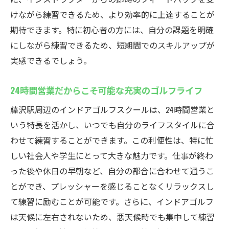
藤沢駅のインドアゴルフで上達する秘訣
けながら練習できるため、より効率的に上達することが
期待できます。特に初心者の方には、自分の課題を明確
ゴルフのスキルアップを目指すなら藤沢駅周辺
にしながら練習できるため、短期間でのスキルアップが
のインドアゴルフスクールウテミル
実感できるでしょう。
スキルアップのための効果的な練習法
藤沢駅での目標設定と達成方法
24時間営業だからこそ可能な充実のゴルフライフ
シミュレーターを活用した効率的なトレー
藤沢駅周辺のインドアゴルフスクールは、24時間営業と
ニング
いう特長を活かし、いつでも自分のライフスタイルに合
インドアでの練習がスコアに与える影響
わせて練習することができます。この利便性は、特に忙
藤沢駅のインドアゴルフでプロのアドバイ
しい社会人や学生にとって大きな魅力です。仕事が終わ
スを受ける
った後や休日の早朝など、自分の都合に合わせて通うこ
スキルアップを実感するための定期的な振
とができ、プレッシャーを感じることなくリラックスし
り返り
て練習に励むことが可能です。さらに、インドアゴルフ
24時間営業だからこそできる！インドアゴルフ
は天候に左右されないため、悪天候時でも集中して練習
スクールでの効率的な練習法