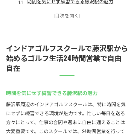
時間を気にせず練習できる藤沢駅の魅力
インドアゴルフの利点とは？
24時間営業だからこそ可能な充実のゴルフ
ライフ
藤沢駅周辺のインドアゴルフスクールの選
インドアゴルフスクールで藤沢駅から
び方
始めるゴルフ生活24時間営業で自由
忙しい人でも安心！時間を有効活用する方
自在
法
藤沢駅で叶えるインドアゴルフの新しい挑
戦
時間を気にせず練習できる藤沢駅の魅力
初心者も大歓迎！藤沢駅のインドアゴルフスク
藤沢駅周辺のインドアゴルフスクールは、特に時間を気
ールウテミルでゴルフデビュー
にせずに練習できる環境が魅力です。忙しい毎日を送る
初心者向けレッスンの特徴と魅力
方々にとって、仕事の合間や週末に自由に通えることは
初めてのゴルフ、不安を解消する方法
大変重要です。このスクールでは、24時間営業を行って