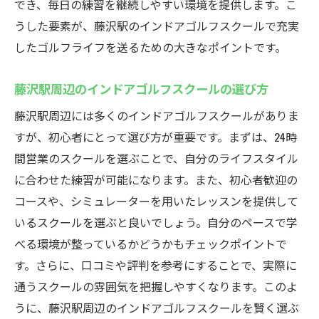
でき、毎日の練習を継続しやすい環境を提供します。こ
時間を最大限に活用する方法
うした要素が、藤沢駅のインドアゴルフスクールで充実
したゴルフライフを送るための大きなポイントです。
夜間練習の効果とその活用法
24時間営業の利点を活かしたスケジュール
藤沢駅周辺のインドアゴルフスクールの選び方
作り
藤沢駅周辺には多くのインドアゴルフスクールがありま
藤沢駅のインドアゴルフで得る集中力の高
すが、初心者にとって選び方が重要です。まずは、24時
め方
間営業のスクールを選ぶことで、自分のライフスタイル
効率的な練習でスコアを伸ばす秘訣
に合わせた練習が可能になります。また、初心者歓迎の
自分のペースで練習できる環境の整え方
コースや、シミュレーターを用いたレッスンを提供して
藤沢駅のインドアゴルフスクールが提供する最
いるスクールを選ぶと良いでしょう。自分のペースで学
新シミュレーターの魅力
べる環境が整っているかどうかもチェックポイントで
最新シミュレーターの特徴と使い方
す。さらに、口コミや評判を参考にすることで、実際に
リアルなゴルフ体験が可能なシミュレータ
通うスクールの雰囲気を把握しやすくなります。このよ
ー活用法
うに、藤沢駅周辺のインドアゴルフスクールを賢く選ぶ