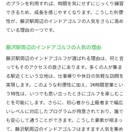
のプランを利用すれば、時間を気にせずにじっくり練習
雨の日でも快適な練習環境
できるため、成長を感じやすくなります。こうした利便
悪天候の日にこそ活用したい理由
性が、藤沢駅周辺のインドアゴルフの人気をさらに高め
全天候型のインドアゴルフ施設
ている理由の一つです。
藤沢での雨の日の過ごし方
藤沢駅周辺のインドアゴルフの人気の理由
常に快適な練習環境を提供
藤沢駅周辺のインドアゴルフが選ばれる理由は、何と言
ってもそのアクセスの良さにあります。多くの人が集ま
る駅近くという立地は、仕事帰りや休日の気軽な訪問を
実現します。このような利便性に加え、24時間営業とい
う特性は、いつでも思い立ったときにゴルフを楽しむこ
とを可能にします。さらに、初心者から上級者まで幅広
いレベルに対応したプログラムが用意されており、誰で
も安心して通うことができます。こうした要素が相まっ
て、藤沢駅周辺のインドアゴルフはますます人気を集め