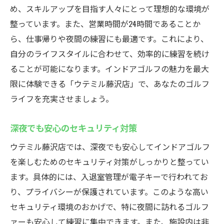
め、スキルアップを目指す人々にとって理想的な環境が
すぐの便利さ
整っています。また、営業時間が24時間であることか
仕事帰りのリフレッシュに最適
ら、仕事帰りや夜間の練習にも最適です。これにより、
忙しいビジネスマンにも優しい環境
自分のライフスタイルに合わせて、効率的に練習を続け
藤沢駅近くならではのアクセスの良さ
ることが可能になります。インドアゴルフの魅力を最大
夜間でも活用できる施設の魅力
限に体験できる「ウテミル藤沢店」で、あなたのゴルフ
ライフを充実させましょう。
アフターワークの新しい習慣として
通いやすさが続ける秘訣
深夜でも安心のセキュリティ対策
24時間営業のインドアゴルフウテミルでスキル
ウテミル藤沢店では、深夜でも安心してインドアゴルフ
アップを目指そう
を楽しむためのセキュリティ対策がしっかりと整ってい
自分のペースでスキルアップ
ます。具体的には、入退室管理が電子キーで行われてお
インストラクターによる指導が充実
り、プライバシーが保護されています。このような高い
短期間でのゴルフ上達を目指す方法
セキュリティ環境のおかげで、特に夜間に訪れるゴルフ
練習の成果が実感できる環境
ァーも安心して練習に集中できます。また、施設内は非