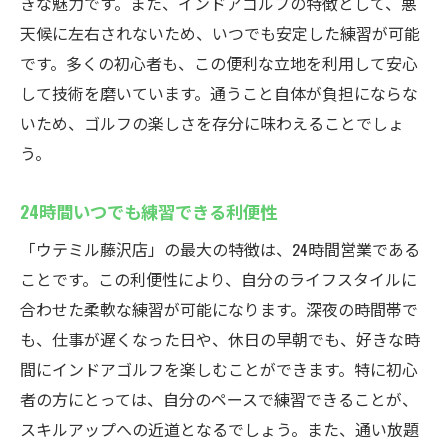
きな魅力です。また、インドアゴルフの特徴として、悪
藤沢でのフレキシブルな練習環境
天候に左右されないため、いつでも安定した練習が可能
24時間営業がもたらす自由さ
です。多くの初心者も、この便利な立地を利用して安心
日々のルーチンに取り入れやすい
して技術を磨いています。通うこと自体が負担にならな
自由な利用が可能なインドアゴルフ
いため、ゴルフの楽しさを存分に味わえることでしょ
初めてでも安心藤沢駅のインドアゴルフウテミ
う。
ルの特徴
初めてでも楽しく学べる環境
24時間いつでも練習できる利便性
利用者の声を活かした改善点
「ウテミル藤沢店」の最大の特徴は、24時間営業である
初心者に知って欲しいウテミルの魅力
ことです。この利便性により、自分のライフスタイルに
合わせた柔軟な練習が可能になります。深夜の時間帯で
初めてのゴルフ体験が楽しくなる方法
も、仕事が遅くなった日や、休日の早朝でも、好きな時
ウテミル藤沢の初心者向けポイント
間にインドアゴルフを楽しむことができます。特に初心
初めてでも続けやすい理由
者の方にとっては、自分のペースで練習できることが、
24時間営業で悪天候でも安心のインドアゴルフ
スキルアップへの近道となるでしょう。また、通い放題
天候を気にせず練習できる快適さ