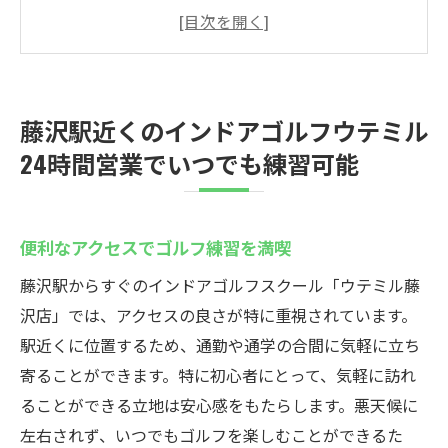
深夜でも安心のセキュリティ対策
駅から徒歩圏内の快適なロケーション
24時間いつでも練習できる利便性
藤沢駅周辺のインドアゴルフの人気の理由
藤沢駅近くのインドアゴルフウテミル
充実した施設でストレスなく練習
24時間営業でいつでも練習可能
初心者に優しいウテミル藤沢店の通い放題プラ
ンの魅力
初心者向けの特別プログラム
便利なアクセスでゴルフ練習を満喫
自由な通い放題プランの活用法
藤沢駅からすぐのインドアゴルフスクール「ウテミル藤
初めてでも安心のサポート体制
沢店」では、アクセスの良さが特に重視されています。
初心者にオススメの練習メニュー
駅近くに位置するため、通勤や通学の合間に気軽に立ち
寄ることができます。特に初心者にとって、気軽に訪れ
藤沢でゴルフを始めるならウテミル
ることができる立地は安心感をもたらします。悪天候に
気軽に通えるリーズナブルな料金
左右されず、いつでもゴルフを楽しむことができるた
仕事帰りにも通えるインドアゴルフ藤沢駅から