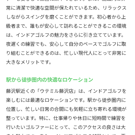
ウテミル藤沢での成功体験
常に清潔で快適な空間が保たれているため、リラックス
効率的なスキル向上の秘訣
しながらスイングを磨くことができます。初心者から上
級者まで、誰もが安心して訪れることができるこの環境
初心者でも安心藤沢駅のインドアゴルフウテミ
は、インドアゴルフの魅力をさらに引き立てています。
ル
夜遅くの練習でも、安心して自分のペースでゴルフに取
初心者に優しい施設設計
り組むことができるのは、忙しい現代人にとって非常に
安心の初心者コースガイド
大きなメリットです。
未経験者でも楽しめる練習プラン
初めてのゴルフ体験を応援
駅から徒歩圏内の快適なロケーション
安心の初心者サポートプログラム
藤沢駅近くの「ウテミル藤沢店」は、インドアゴルフを
藤沢駅でゴルフを始める最適な選択
楽しむには最適なロケーションです。駅から徒歩圏内に
自由な時間に練習できるウテミル藤沢店の魅力
位置し、忙しい日常の合間にも気軽に立ち寄れる環境が
時間を気にせず練習できる喜び
整っています。特に、仕事帰りや休日に短時間で練習を
行いたいゴルファーにとって、このアクセスの良さは大
ライフスタイルに合わせた利用法