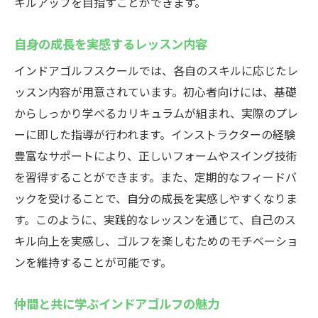
キルアップを目指すことができます。
ールウテミルの魅力
自身の成長を実感するレッスン内容
時間を気にせず練習できる環境
24時間利用可能な施設の利便性
インドアゴルフスクールでは、各自のスキルに応じたレ
スケジュールに合わせた柔軟な練習法
ッスン内容が用意されています。初心者向けには、基礎
からしっかり学べるカリキュラムが組まれ、実際のプレ
生活リズムに合わせたゴルフの楽しみ方
ーに即した指導が行われます。インストラクターの経験
ライフスタイルに寄り添う練習施設
豊富なサポートにより、正しいフォームやスイング技術
忙しい現代人に最適なゴルフ環境
を習得することができます。また、定期的なフィードバ
藤沢駅のインドアゴルフスクール初心者にも優
ックを受けることで、自分の成長を実感しやすくなりま
しい環境
す。このように、実践的なレッスンを通じて、自己のス
初心者向けのカスタマイズレッスン
キル向上を実感し、ゴルフを楽しむためのモチベーショ
初めてでも安心の練習プラン
ンを維持することが可能です。
初心者のための手厚いサポート体制
仲間と共に学ぶインドアゴルフの魅力
ゴルフ初心者に優しい設備と指導