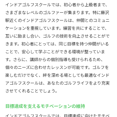
初心者が安心して練習できる環境
インドアゴルフスクールでは、初心者から上級者まで、
さまざまなレベルのゴルファーが集まります。特に藤沢
楽しく学べる初心者専用コース
駅近くのインドアゴルフスクールは、仲間とのコミュニ
最新技術でゴルフを楽しむ藤沢駅のインドアゴ
ケーションを重視しています。練習を共にすることで、
ルフスクールウテミル
互いに励まし合い、ゴルフの技術を向上させることがで
最新技術を駆使した練習方法
きます。初心者にとっては、同じ目標を持つ仲間がいる
テクノロジーが可能にするリアルなゴルフ
ことで、安心して学ぶことができる環境が整っていま
体験
す。さらに、講師からの個別指導も受けられるため、
未来のゴルフを体感する最新設備
個々のニーズに合わせたレッスンが可能です。ゴルフを
技術の進化がもたらすゴルフの新しい楽し
楽しむだけでなく、絆を深める場としても最適なインド
み方
アゴルフスクールは、あなたのゴルフライフをより充実
シミュレーターで未来のゴルフを体験
させてくれることでしょう。
最新技術を使った効果的なスキルアップ
目標達成を支えるモチベーションの維持
インドアゴルフスクールでは、目標達成に向けたモチベ