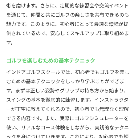
術を磨けます。さらに、定期的な練習会や交流イベント
初心者大歓迎藤沢の24時間営業インドアゴルフ
を通じて、仲間と共にゴルフの楽しさを共有できるのも
スクールウテミル
魅力です。このように、初心者にとって最適な環境が提
初心者に優しいカリキュラムの魅力
供されているので、安心してスキルアップに取り組めま
いつでも練習できる環境の利便性
す。
初心者をサポートするプロのインストラク
ター
ゴルフを楽しむための基本テクニック
初めてでも楽しく学べるレッスン内容
インドアゴルフスクールでは、初心者でもゴルフを楽し
24時間営業の魅力を活かした練習法
むための基本テクニックをしっかり学ぶことができま
心強い初心者向けのコミュニティ
す。まずは正しい姿勢やグリップの持ち方から始まり、
スイングの基本を徹底的に練習します。インストラクタ
天候に左右されないインドアゴルフスクール藤
ーが丁寧に教えてくれるので、初心者でも無理なく理解
沢駅近く
できる内容です。また、実際にゴルフシミュレーターを
雨の日も関係なく練習できる魅力
使い、リアルなコース体験をしながら、実践的なテクニ
四季を問わない快適なゴルフ環境
ックを身につけていきます。これにより、初心者でも短