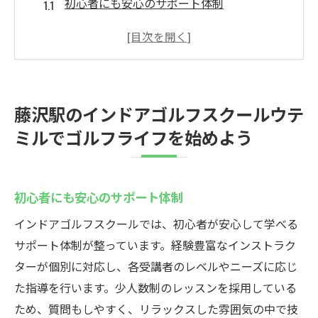
初心者にも安心のサポート体制
ゴルフを楽しむための基本テクニック
継続できる練習プランの提案
自身の成長を実感するレッスン内容
仲間と共に学ぶインドアゴルフの魅力
藤沢駅のインドアゴルフスクールウテ
目標達成を支えるモチベーションの維持
ミルでゴルフライフを始めよう
最新ゴルフシミュレーターでリアルなコース体
験藤沢駅で
リアルなコース体験を可能にする技術
初心者にも安心のサポート体制
シミュレーターを活用した実践的な練習法
インドアゴルフスクールでは、初心者が安心して学べる
初心者でも安心の操作方法
サポート体制が整っています。経験豊富なインストラク
シミュレーターがもたらすメリット
ターが個別に対応し、各受講者のレベルやニーズに応じ
た指導を行います。少人数制のレッスンを採用している
インドアで楽しむリアルなゴルフ体験
ため、質問もしやすく、リラックスした雰囲気の中で技
シミュレーションでスキルを飛躍的に向上