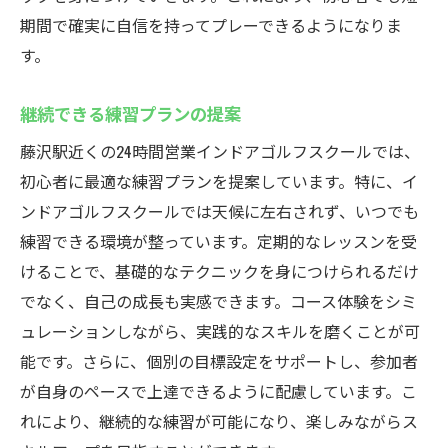
気温に左右されない練習のメリット
期間で確実に自信を持ってプレーできるようになりま
集中力を高める静かな環境
す。
急な天候変化に影響されない安心感
継続できる練習プランの提案
室内だからこそできる多様な練習法
藤沢駅でゴルフスキルを磨く24時間営業インド
藤沢駅近くの24時間営業インドアゴルフスクールでは、
アスクールウテミル
初心者に最適な練習プランを提案しています。特に、イ
効率的なスキルアップのための練習法
ンドアゴルフスクールでは天候に左右されず、いつでも
練習できる環境が整っています。定期的なレッスンを受
24時間いつでも使える練習施設の魅力
けることで、基礎的なテクニックを身につけられるだけ
プロフェッショナルによる個別指導
でなく、自己の成長も実感できます。コース体験をシミ
目標に合わせたオリジナルプログラム
ュレーションしながら、実践的なスキルを磨くことが可
ゴルフスキルの向上をサポートする最新機
能です。さらに、個別の目標設定をサポートし、参加者
器
が自身のペースで上達できるように配慮しています。こ
ゴルフのスキルを最大限に引き出す環境
れにより、継続的な練習が可能になり、楽しみながらス
いつでも練習可能藤沢駅のインドアゴルフスク