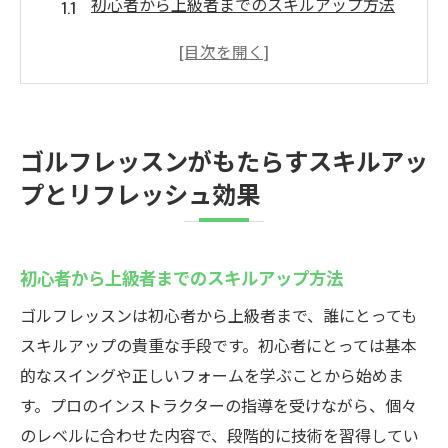
初心者から上級者までのスキルアップ方法
リフレッシュ効果を最大化するゴルフレッ
スンのポイント
スキルとリフレッシュの両立が可能なレッ
スンの工夫
ゴルフレッスンがもたらすスキルアッ
身体と精神のバランスを整えるゴルフの魅
プとリフレッシュ効果
力
ゴルフレッスンを通じて得られる実践的な
技術
初心者から上級者までのスキルアップ方法
心身の健康改善に役立つゴルフ練習の手法
ゴルフレッスンは初心者から上級者まで、誰にとっても
プロが教えるゴルフレッスンで効率的に上達し
スキルアップの貴重な手段です。初心者にとっては基本
よう
的なスイングや正しいフォームを学ぶことから始めま
プロが教える技術の基礎と応用
す。プロのインストラクターの指導を受けながら、個々
効率的な練習メニューの組み方
のレベルに合わせた内容で、段階的に技術を習得してい