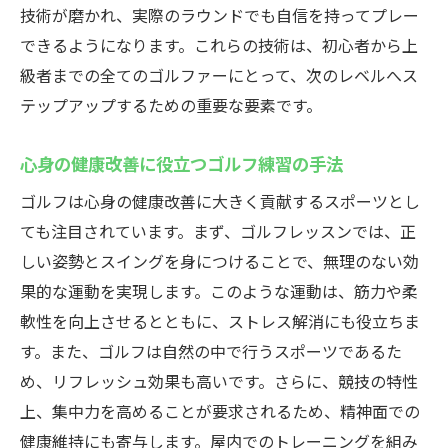
技術が磨かれ、実際のラウンドでも自信を持ってプレー
ゴルフが心身に与えるリフレッシュ効果
できるようになります。これらの技術は、初心者から上
日常のストレスを解消するためのゴルフ活
級者までの全てのゴルファーにとって、次のレベルへス
用法
テップアップするための重要な要素です。
自然と触れ合うことで得られる心の安らぎ
心身の健康改善に役立つゴルフ練習の手法
リフレッシュを追求するゴルフレッスンの
利点
ゴルフは心身の健康改善に大きく貢献するスポーツとし
心身の健康を維持するためのゴルフのすす
ても注目されています。まず、ゴルフレッスンでは、正
め
しい姿勢とスイングを身につけることで、無理のない効
ゴルフを通じたリフレッシュの重要性
果的な運動を実現します。このような運動は、筋力や柔
軟性を向上させるとともに、ストレス解消にも役立ちま
す。また、ゴルフは自然の中で行うスポーツであるた
め、リフレッシュ効果も高いです。さらに、競技の特性
上、集中力を高めることが要求されるため、精神面での
健康維持にも寄与します。屋内でのトレーニングを組み