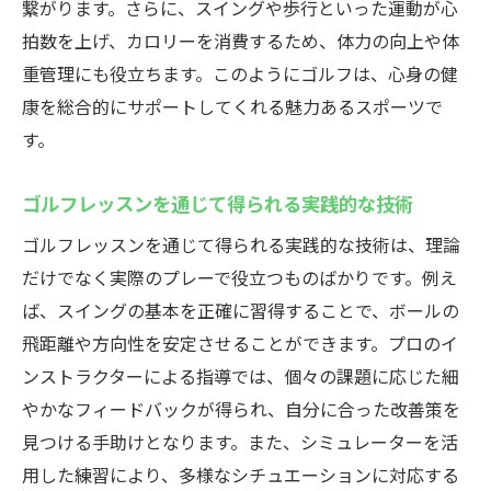
繋がります。さらに、スイングや歩行といった運動が心
人間関係がゴルフスキルに及ぼすポジティ
拍数を上げ、カロリーを消費するため、体力の向上や体
ブな影響
重管理にも役立ちます。このようにゴルフは、心身の健
仲間と切磋琢磨することで得られる成長
康を総合的にサポートしてくれる魅力あるスポーツで
ゴルフレッスンがもたらす社会的つながり
す。
新たなゴルフ技術を楽しみながら学べるレッス
ン方法
ゴルフレッスンを通じて得られる実践的な技術
最新技術を取り入れたゴルフレッスン
ゴルフレッスンを通じて得られる実践的な技術は、理論
革新的な練習方法で楽しく学ぶ
だけでなく実際のプレーで役立つものばかりです。例え
テクノロジーを活用したゴルフ技術の習得
ば、スイングの基本を正確に習得することで、ボールの
新しいスキルを学ぶ楽しさと価値
飛距離や方向性を安定させることができます。プロのイ
ンストラクターによる指導では、個々の課題に応じた細
革新を続けるゴルフレッスンの魅力
やかなフィードバックが得られ、自分に合った改善策を
次世代のゴルフスキルを楽しく習得する方
見つける手助けとなります。また、シミュレーターを活
法
用した練習により、多様なシチュエーションに対応する
ゴルフレッスンで心身共にリフレッシュしよう