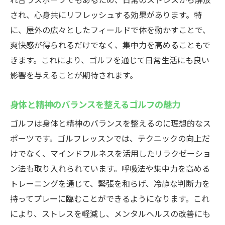
楽しみながら成長するためのレッスンプラ
され、心身共にリフレッシュする効果があります。特
ン
に、屋外の広々としたフィールドで体を動かすことで、
ゴルフレッスンで感じる達成感と喜び
爽快感が得られるだけでなく、集中力を高めることもで
楽しく続けられる練習方法の工夫
きます。これにより、ゴルフを通じて日常生活にも良い
ゲーム感覚で上達を実感できる方法
影響を与えることが期待されます。
楽しく学ぶことがスキルアップに繋がる理
由
身体と精神のバランスを整えるゴルフの魅力
楽しさを取り入れたレッスンの効果
ゴルフは身体と精神のバランスを整えるのに理想的なス
ゴルフレッスンで得られる人間関係と技術の深
ポーツです。ゴルフレッスンでは、テクニックの向上だ
まり
けでなく、マインドフルネスを活用したリラクゼーショ
共通の趣味を通じた新たな人間関係の構築
ン法も取り入れられています。呼吸法や集中力を高める
ゴルフを通じたコミュニケーションのスキ
トレーニングを通じて、緊張を和らげ、冷静な判断力を
ル
持ってプレーに臨むことができるようになります。これ
により、ストレスを軽減し、メンタルヘルスの改善にも
ゴルフ仲間との絆が技術向上に与える影響