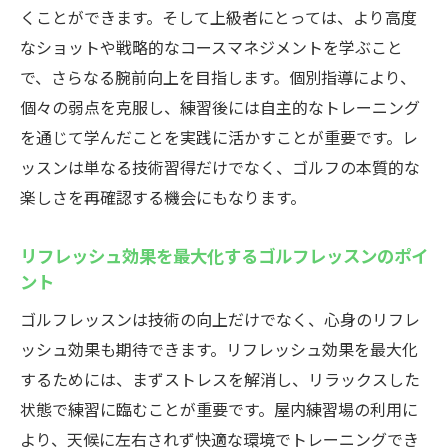
プロの視点から見た個別の改善点
くことができます。そして上級者にとっては、より高度
最新のトレーニング技術を活用したレッス
なショットや戦略的なコースマネジメントを学ぶこと
ン
で、さらなる腕前向上を目指します。個別指導により、
個々の弱点を克服し、練習後には自主的なトレーニング
プロの指導で実現する短期間でのスキル向
を通じて学んだことを実践に活かすことが重要です。レ
上
ッスンは単なる技術習得だけでなく、ゴルフの本質的な
効率的な上達を目指すためのメンタル管理
楽しさを再確認する機会にもなります。
心身の健康を支えるゴルフレッスンの新しい魅
力
リフレッシュ効果を最大化するゴルフレッスンのポイ
ゴルフがもたらす健康効果とその理由
ント
メンタルヘルスを向上させるゴルフの魅力
ゴルフレッスンは技術の向上だけでなく、心身のリフレ
健康的なライフスタイルをサポートするゴ
ッシュ効果も期待できます。リフレッシュ効果を最大化
ルフ
するためには、まずストレスを解消し、リラックスした
心と体のバランスを整えるゴルフの秘訣
状態で練習に臨むことが重要です。屋内練習場の利用に
ゴルフを通じたストレス解消法の提案
より、天候に左右されず快適な環境でトレーニングでき