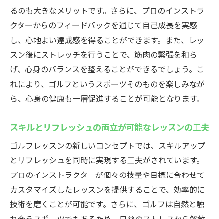
るのも大きなメリットです。さらに、プロのインストラ
健康維持に役立つゴルフレッスンのポイン
クターからのフィードバックを通じて自己成長を実感
ト
し、心地よい達成感を得ることができます。また、レッ
個々に合わせたゴルフレッスンで技術向上を実
スン後にストレッチを行うことで、筋肉の緊張を和ら
現
げ、心身のバランスを整えることができるでしょう。こ
パーソナライズされたレッスンの重要性
れにより、ゴルフというスポーツそのものを楽しみなが
個別対応のゴルフレッスンで得られる効果
ら、心身の健康も一層促進することが可能となります。
個々の目標に応じたレッスン設計
独自のプレースタイルを育むためのアプロ
スキルとリフレッシュの両立が可能なレッスンの工夫
ーチ
ゴルフレッスンの新しいコンセプトでは、スキルアップ
フィードバックを活用した改善策の導入
とリフレッシュを同時に実現する工夫がされています。
個別指導で技術が飛躍的に向上する理由
プロのインストラクターが個々の技量や目標に合わせて
楽しさと上達の両立が叶うゴルフレッスンの魅
カスタマイズしたレッスンを提供することで、効率的に
力
技術を磨くことが可能です。さらに、ゴルフは自然と触
れ合うスポーツでもあるため、日常のストレスから解放