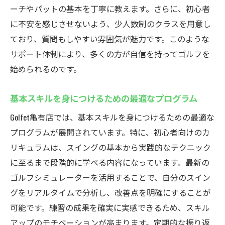
ーチやパットの基本を丁寧に教えます。さらに、初心者
手ぶらで通えることのメリット
に不安を感じさせないよう、少人数制のクラスを用意し
リラックスしてゴルフを楽しむ方法
ており、質問もしやすい雰囲気が魅力です。このような
仕事帰りにゴルフを楽しもう！Golfet亀有店のア
サポート体制により、多くの方が自信を持ってゴルフを
クセスと設備
始められるのです。
亀有駅から徒歩2分の便利な立地
仕事帰りに立ち寄れる時間設定
基本スキルを身につけるための最適なプログラム
疲れを癒す充実した施設設備
Golfet亀有店では、基本スキルを身につけるための最適な
忙しい日常の中でリフレッシュする方法
プログラムが展開されています。特に、初心者向けのカ
仕事のストレスを解消するゴルフの魅力
リキュラムは、スイングの基本から実践的なテクニック
施設内カフェでのリラックスタイム
に至るまで段階的に学べる内容になっています。最新の
ゴルフシミュレーターを活用することで、自分のスイン
最新シミュレーター完備！インドアゴルフスク
グをリアルタイムで分析し、改善点を明確にすることが
ールGolfet亀有店の実力
可能です。練習の成果を確実に実感できるため、スキル
最新技術を駆使したゴルフシミュレーター
アップのモチベーションが高まります。定期的な振り返