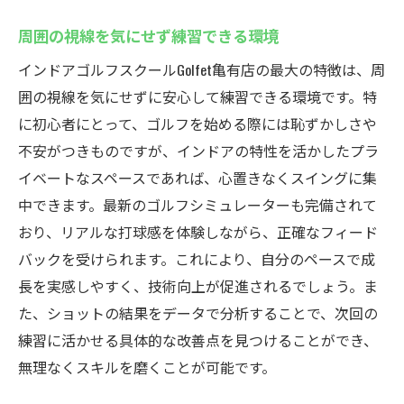
ト
周囲の視線を気にせず練習できる環境
室内練習の充実した環境を活かす方法
悪天候でも快適にプレーできる理由
インドアゴルフスクールGolfet亀有店の最大の特徴は、周
雨の日の特別プランの紹介
囲の視線を気にせずに安心して練習できる環境です。特
に初心者にとって、ゴルフを始める際には恥ずかしさや
ゴルフスキルを磨くための雨の日活用法
不安がつきものですが、インドアの特性を活かしたプラ
ゴルフライフを充実させる！Golfet亀有店での新
イベートなスペースであれば、心置きなくスイングに集
しい挑戦
中できます。最新のゴルフシミュレーターも完備されて
新しいゴルフ仲間との出会いの場
おり、リアルな打球感を体験しながら、正確なフィード
ゴルフを通じた新たな趣味の発見
バックを受けられます。これにより、自分のペースで成
自己成長を感じるゴルフチャレンジ
長を実感しやすく、技術向上が促進されるでしょう。ま
新しいテクニックへの挑戦と学び
た、ショットの結果をデータで分析することで、次回の
ゴルフを通じたライフスタイルの変革
練習に活かせる具体的な改善点を見つけることができ、
無理なくスキルを磨くことが可能です。
充実したゴルフライフを実現するためのヒ
ント