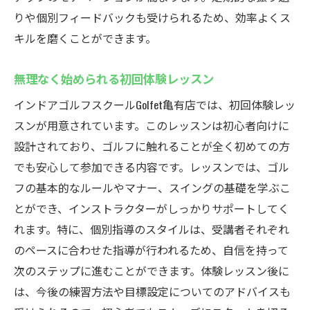
リアルなコース体験が可能なシミュレータ
りや個別フィードバックも受けられるため、効率よくス
ー
キルを磨くことができます。
スイング解析によるスキル向上の秘密
シミュレーターを使った効果的な練習方法
無理なく始められる初回体験レッスン
データを活用したパーソナライズドレッス
インドアゴルフスクールGolfet亀有店では、初回体験レッ
ン
スンが用意されています。このレッスンは初心者向けに
ゴルフ愛好者に支持される理由
設計されており、ゴルフに触れることが全く初めての方
個別指導でスキルアップ！Golfet亀有店の効果的
でも安心して参加できる内容です。レッスンでは、ゴル
なレッスン方法
フの基本的なルールやマナー、スイングの基礎を学ぶこ
個別指導のメリットと効果
とができ、インストラクターがしっかりサポートしてく
れます。特に、個別指導のスタイルは、受講者それぞれ
自分だけのカリキュラムで上達
のペースに合わせた指導が行われるため、自信を持って
コーチのフィードバックを活用する方法
次のステップに進むことができます。体験レッスン後に
短期間での上達を実感するためのステップ
は、今後の練習方法や目標設定についてのアドバイスも
スキルレベルに応じた指導法