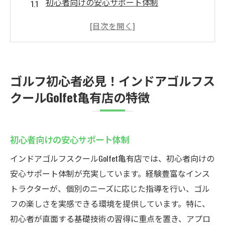
初心者向けの安心サポート体制
基本スキルを身につけるための最適なプロ
グラム
無理なく始められる初回体験レッスン
初心者が躓きやすいポイントを克服するた
ゴルフ初心者必見！インドアゴルフス
めのコツ
クールGolfet亀有店の特徴
周囲の視線を気にせず練習できる環境
ゴルフの楽しみを発見するワークショップ
手ぶらで通える！インドアゴルフスクールGolfet
初心者向けの安心サポート体制
亀有店の魅力
インドアゴルフスクールGolfet亀有店では、初心者向けの
無料レンタルサービスの活用法
安心サポート体制が充実しています。経験豊富なインス
手ぶらでゴルフを始められる理由
トラクターが、個別のニーズに応じた指導を行い、ゴル
必要な道具はすべてレンタル可能
フの楽しさを実感できる環境を提供しています。特に、
初心者も安心のレンタル用具の品質
初心者が直面する基礎技術の習得に重点を置き、アプロ