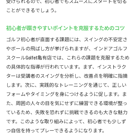
受けられるので、初心者でもスムーズにスタートを切る
個別レッスンで目指すゴルフ目標の達成
ことができるでしょう。
定額制で通い放題！Golfet亀有店の料金プランと
その価値
初心者が躓きやすいポイントを克服するためのコツ
月額プランの魅力的な内容
ゴルフ初心者が直面する課題には、スイングの不安定さ
定額制がもたらす学習効果の向上
やボールの飛ばし方が挙げられますが、インドアゴルフ
費用対効果を最大限に引き出す方法
スクールGolfet亀有店では、これらの課題を克服するため
の具体的な指導が行われています。まず、インストラク
通い放題だからこそ得られるメリット
ターは受講者のスイングを分析し、改善点を明確に指摘
料金プランの選び方と注意点
します。次に、実践的なトレーニングを通じて、正しい
効果的に利用するための計画的な通い方
フォームやタイミングを身につけるように促します。ま
雨の日も安心！インドアゴルフスクールGolfet亀
た、周囲の人々の目を気にせずに練習できる環境が整っ
有店の利用法
ているため、失敗を恐れずに挑戦できるのも大きな魅力
天候に左右されないゴルフ練習の利便性
です。このような取り組みによって、初心者でも少しず
雨の日こそ楽しむインドアゴルフのポイン
つ自信を持ってプレーできるようになります。