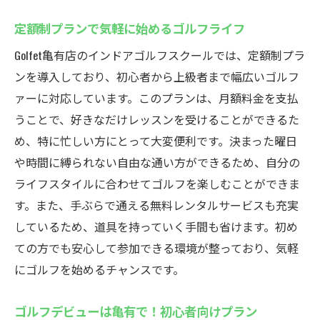
段階的にスキルアップできるカリキュラム
定額制プランで気軽に始めるゴルフライフ
緊張せずに楽しめるアットホームな雰囲気
Golfet亀有店のインドアゴルフスクールでは、定額制プラ
ゴルフの基礎をしっかり学べるイントロダ
ンを導入しており、初心者から上級者まで幅広いゴルフ
クション
ァーに対応しています。このプランは、月額料金を支払
忙しい日常でも通えるインドアゴルフスクール
うことで、好きなだけレッスンを受けることができるた
亀有駅近く
め、特に忙しい方にとって大変便利です。決まった曜日
短時間で効率的に！忙しい方向けプログラ
や時間に縛られない自由な通い方ができるため、自分の
ム
ライフスタイルに合わせてゴルフを楽しむことができま
駅からすぐ！通勤帰りにも立ち寄りやすい
す。また、手ぶらで通える無料レンタルサービスも充実
フレキシブルなレッスンスケジュール
しているため、道具を持っていく手間も省けます。初め
いつでも気軽に通える便利なロケーション
ての方でも安心して参加できる環境が整っており、気軽
仕事とゴルフを両立させる効率的な時間管
にゴルフを始めるチャンスです。
理
ゴルフデビューは亀有で！初心者向けプラン
忙しい方でも無理なく通えるサポート体制