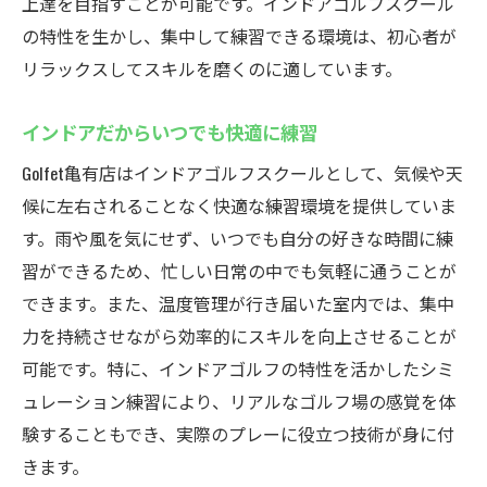
上達を目指すことが可能です。インドアゴルフスクール
ゴルフスクール
の特性を生かし、集中して練習できる環境は、初心者が
雨の日でも安心！インドアの強み
リラックスしてスキルを磨くのに適しています。
季節に関係なく通える年中無休のスクール
インドアだからいつでも快適に練習
快適空間で集中して練習に取り組める
Golfet亀有店はインドアゴルフスクールとして、気候や天
天候を気にせず計画的にスキルアップ
候に左右されることなく快適な練習環境を提供していま
インドアだからこそ叶う一貫したトレーニ
す。雨や風を気にせず、いつでも自分の好きな時間に練
ング
習ができるため、忙しい日常の中でも気軽に通うことが
全天候型施設でプラクティスを楽しむ
できます。また、温度管理が行き届いた室内では、集中
初心者に優しいGolfet亀有店のインドアゴルフス
力を持続させながら効率的にスキルを向上させることが
クール体験
可能です。特に、インドアゴルフの特性を活かしたシミ
初心者向けの基礎から学べるレッスン
ュレーション練習により、リアルなゴルフ場の感覚を体
体験レッスンでスクールの魅力を実感
験することもでき、実際のプレーに役立つ技術が身に付
初めてでも安心のサポート体制
きます。