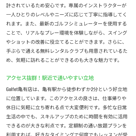
個別指導でスキルを効率的に向上
計されているため安心です。専属のインストラクターが
週末だけじゃない！通いやすい営業時間
一人ひとりのレベルやニーズに応じて丁寧に指導してく
れます。また、最新のゴルフシミュレーターを使用する
通いやすさが魅力！定額制プランの詳細
ことで、リアルなプレー環境を体験しながら、スイング
常に快適な温度管理！年間通して練習可能
やショットの改善に役立てることができます。さらに、
定額制でお得にゴルフレッスン亀有のおすすめ
手ぶらで通える無料レンタルクラブも用意されているた
インドアゴルフスクール
め、気軽に訪れることができるのも大きな魅力です。
定額制の魅力！無制限でレッスン受講可能
コストパフォーマンス抜群のゴルフスクー
アクセス抜群！駅近で通いやすい立地
ル
Golfet亀有店は、亀有駅から徒歩わずか2分という好立地
自由なタイミングで通える通い放題プラン
に位置しています。このアクセスの良さは、仕事帰りや
初月無料キャンペーン！お得にスタート
休日に気軽に立ち寄れる点で大変便利です。多忙な日常
プロのコーチから学べる充実のレッスン内
生活の中でも、スキルアップのために時間を有効に活用
容
できるのが大きな利点です。定額制の通い放題プランを
お得な定額制でスキル向上をサポート
利用すれば、好きなタイミングで何度でもレッスンが受