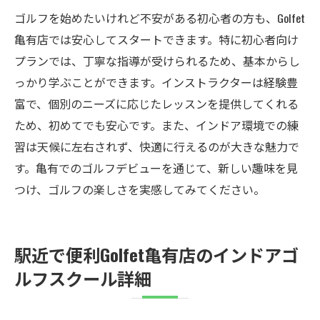
ゴルフを始めたいけれど不安がある初心者の方も、Golfet
効率的なゴルフレッスンGolfet亀有店の魅力を徹
亀有店では安心してスタートできます。特に初心者向け
底解説
プランでは、丁寧な指導が受けられるため、基本からし
短時間で結果を出す！効率的なレッスン方
っかり学ぶことができます。インストラクターは経験豊
法
富で、個別のニーズに応じたレッスンを提供してくれる
経験豊富なコーチによるパーソナライズ指
ため、初めてでも安心です。また、インドア環境での練
導
習は天候に左右されず、快適に行えるのが大きな魅力で
最新技術を活用した分析で上達をサポート
す。亀有でのゴルフデビューを通じて、新しい趣味を見
効率的に学ぶためのカスタマイズプラン
つけ、ゴルフの楽しさを実感してみてください。
スキル向上を実感できる充実レッスン内容
目標達成をサポートする細やかな指導
駅近で便利Golfet亀有店のインドアゴ
ルフスクール詳細