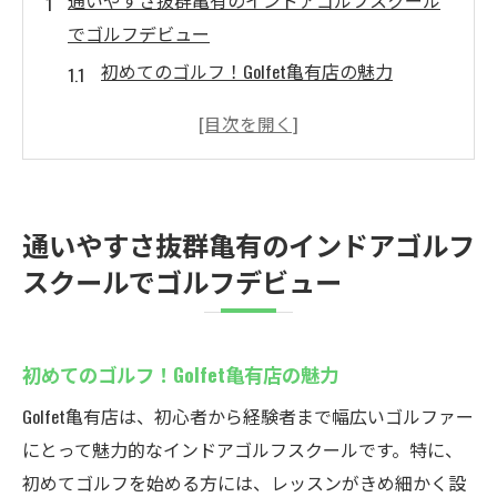
通いやすさ抜群亀有のインドアゴルフスクール
でゴルフデビュー
初めてのゴルフ！Golfet亀有店の魅力
アクセス抜群！駅近で通いやすい立地
初めての方でも安心！丁寧な指導でスター
ト
インドアだからいつでも快適に練習
通いやすさ抜群亀有のインドアゴルフ
定額制プランで気軽に始めるゴルフライフ
スクールでゴルフデビュー
ゴルフデビューは亀有で！初心者向けプラ
ン
駅近で便利Golfet亀有店のインドアゴルフスクー
初めてのゴルフ！Golfet亀有店の魅力
ル詳細
Golfet亀有店は、初心者から経験者まで幅広いゴルファー
最新設備を完備！高品質な練習環境
にとって魅力的なインドアゴルフスクールです。特に、
手ぶらでOK！レンタルクラブも充実
初めてゴルフを始める方には、レッスンがきめ細かく設