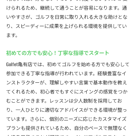
けられるため、継続して通うことが容易になります。通
亀有駅から徒歩2分インドアゴルフスクールでス
いやすさが、ゴルフを日常に取り入れる大きな助けとな
キルアップ
り、スピーディーに成果を上げられる環境を提供してい
駅近の利便性！仕事帰りにも立ち寄りやす
ます。
い
レベルに応じたコース選択で効率的にスキ
初めての方でも安心！丁寧な指導でスタート
ルアップ
Golfet亀有店では、初めてゴルフを始める方でも安心して
最新テクノロジーを駆使した練習法
参加できる丁寧な指導が行われています。経験豊富なイ
自分のペースで進めるマンツーマンレッス
ンストラクターが、理解しやすい言葉で基本動作を教え
ン
てくれるため、初心者でもすぐにスイングの感覚をつか
スキルアップを目指す方へおすすめのプラ
むことができます。レッスンは少人数制を採用してお
ン
り、一人ひとりに適切なアドバイスができる環境が整っ
亀有でゴルフを楽しむ！アクセス抜群の立
ています。さらに、個別のニーズに応じたカスタマイズ
地
プランも提供されているため、自分のペースで無理なく
天候に左右されないゴルフ練習亀有のインドア