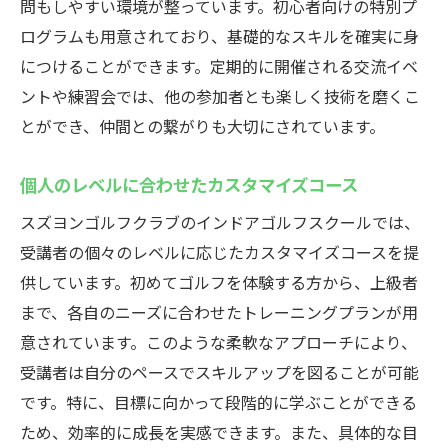
問もしやすい環境が整っています。初心者向けの特別プ
ールスズヨンゴルフクラブの魅力
ログラムも用意されており、基礎的なスキルを確実に身
リアルなコース体験が可能
につけることができます。定期的に開催される交流イベ
映像解析でスイングを分析
ントや練習会では、他の参加者とも楽しく技術を磨くこ
とができ、仲間との繋がりも大切にされています。
バーチャルラウンドで実力試し
自分のペースで練習に没頭できる
個人のレベルに合わせたカスタマイズコース
シミュレーターの進化とその効果
スズヨンゴルフクラブのインドアゴルフスクールでは、
個室空間での贅沢な練習時間
受講者の個々のレベルに応じたカスタマイズコースを提
スズヨンゴルフクラブのインドアゴルフスクー
供しています。初めてゴルフを体験する方から、上級者
ル初心者から上級者まで満足の理由
まで、各自のニーズに合わせたトレーニングプランが用
多彩なコース設定と柔軟な対応
意されています。このような柔軟なアプローチにより、
上級者向けの高度なトレーニング
受講者は自分のペースでスキルアップを図ることが可能
初心者歓迎の親切な指導
です。特に、目標に向かって段階的に学ぶことができる
長期間通える安心のサポート体制
ため、効率的に成長を実感できます。また、具体的な目