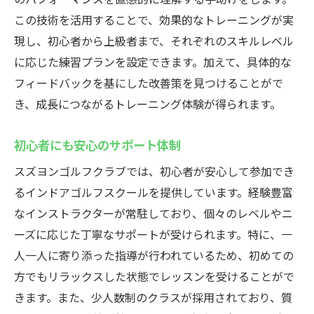
ゴルフの基本をしっかり学べる
この技術を活用することで、効果的なトレーニングが実
少人数制で細やかな指導
現し、初心者から上級者まで、それぞれのスキルレベル
継続しやすいプログラム構成
に応じた練習プランを設定できます。加えて、具体的な
ゴルフ用品レンタルで手ぶらOK
フィードバックを基にした改善策を見つけることがで
安心の料金プランで始めやすい
き、成長につながるトレーニング体験が得られます。
スズヨンゴルフクラブのインドアゴルフスクー
初心者にも安心のサポート体制
ルで技術向上群馬県高崎市での体験談
参加者のリアルな声を紹介
スズヨンゴルフクラブでは、初心者が安心して参加でき
るインドアゴルフスクールを提供しています。経験豊富
技術向上の実感を得た成功例
なインストラクターが常駐しており、個々のレベルやニ
継続することで得られる成果
ーズに応じた丁寧なサポートが受けられます。特に、一
スイングの変化を実感する喜び
人一人に寄り添った指導が行われているため、初めての
仲間と切磋琢磨する楽しさ
方でもリラックスした状態でレッスンを受けることがで
体験談から学ぶゴルフの魅力
きます。また、少人数制のクラスが採用されており、質
最新シミュレーターで学ぶインドアゴルフスク