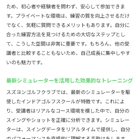
ため、初心者や経験者を問わず、安心して参加できま
技術向上を実感できるトレーニング
す。プライベートな環境は、練習の質を向上させるだけ
最新の設備で本格的なゴルフ体験
でなく、気軽に質問できるメリットもあります。自分に
群馬県高崎市で楽しむインドアゴルフスクール
合った練習方法を見つけるための大切なステップとし
スズヨンゴルフクラブの特徴
て、こうした空間は非常に重要です。もちろん、他の受
設備充実の練習環境
講者と比較することもないため、自己成長に集中しやす
自由度の高い利用プラン
いのも魅力です。
シミュレーターを使ったリアルなプレイ
地域密着型の親しみやすい雰囲気
最新シミュレーターを活用した効果的なトレーニング
利用者の声を反映したサービス
スズヨンゴルフクラブでは、最新のシミュレーターを駆
手軽に始められるゴルフの魅力
使したインドアゴルフスクールが特徴です。これによ
り、受講者はリアルなコース環境を模した中で、自分の
インドアゴルフスクールが初めての方へスズヨ
スイングやショットを正確に分析できます。シミュレー
ンゴルフクラブで安心スタート
ターは、スイングデータをリアルタイムで提供し、自分
初回体験レッスンで不安を解消
のパフォーマンスを直感的に理解する手助けをします。