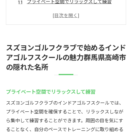
プライベート空間でリラックスして練習
最新シミュレーターを活用した効果的なト
レーニング
初心者にも安心のサポート体制
個人のレベルに合わせたカスタマイズコー
スズヨンゴルフクラブで始めるインド
ス
アゴルフスクールの魅力群馬県高崎市
静かな環境で集中力を高める
の隠れた名所
予約不要で気軽に利用可能
インドアゴルフスクールでスズヨンゴルフクラ
ブを体験群馬県高崎市の最新スポット
プライベート空間でリラックスして練習
雨の日でも安心のインドア環境
スズヨンゴルフクラブのインドアゴルフスクールでは、
周囲を気にせずマイペースで練習
プライベート空間を確保することで、リラックスしなが
ゴルフ初心者向けの入門コース
ら集中して練習することができます。周囲の目を気にす
経験豊富なインストラクターによる指導
ることなく、自分のペースでトレーニングに取り組める