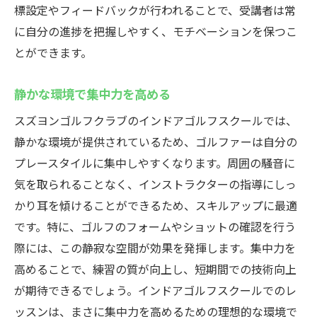
標設定やフィードバックが行われることで、受講者は常
個人の成長に合わせたプログラム
に自分の進捗を把握しやすく、モチベーションを保つこ
練習成果を確認できるフィードバック
とができます。
群馬県高崎市のスズヨンゴルフクラブでインド
アゴルフを楽しむ最新設備と個室空間
静かな環境で集中力を高める
快適で落ち着いた練習環境
スズヨンゴルフクラブのインドアゴルフスクールでは、
最新技術を駆使した設備の紹介
静かな環境が提供されているため、ゴルファーは自分の
プライバシーを確保した個室利用
プレースタイルに集中しやすくなります。周囲の騒音に
ラウンド全体をシミュレーション
気を取られることなく、インストラクターの指導にしっ
各種設備の使い方とその利点
かり耳を傾けることができるため、スキルアップに最適
ゴルフを通じての新しい出会い
です。特に、ゴルフのフォームやショットの確認を行う
際には、この静寂な空間が効果を発揮します。集中力を
高めることで、練習の質が向上し、短期間での技術向上
が期待できるでしょう。インドアゴルフスクールでのレ
ッスンは、まさに集中力を高めるための理想的な環境で