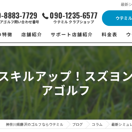
最新
0-8883-7729
090-1235-6577
ウテミ
アゴルフ問い合わせ番号
ウテミル クラブショップ
の特徴
店舗紹介
サポート店舗紹介
料金表
ウ
ビス
ウテミル 藤沢店
シミュレーションゴルフ Caddy
藤沢店 料金
ウ
スン
ウテミル 浦安駅前店
Golfet亀有店
浦安駅前店 
ウ
スキルアップ！スズヨ
場
市原インドアゴルフ
スズヨンゴルフクラブ(SUZU4-GOLFCLUB)
市原インドアゴ
フ
アゴルフ
ント
ウテミルスクール高崎店
ウテミルスクー
フ
ッティング
サポート店舗
よ
シミュレーシ
ブショップ
試
神奈川県藤沢のゴルフならウテミル
ブログ
コラム
最新シミュ