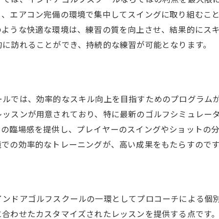
買い物とゴルフで充実した一日
く、エアコン完備の環境で集中してスイングに取り組むこ
多彩な施設が一体の魅力
のような快適な環境は、練習の質を向上させ、結果的にス
ショッピングとゴルフの新しいスタイル
的に訪れることができ、持続的な練習が可能となります。
ールでは、効率的なスキル向上を目指すためのプログラム
レッスンが用意されており、特に最新のゴルフシミュレー
らの臨場感を提供し、プレイヤーのスイングやショットの
境での効率的なトレーニングが、高い成果をもたらすので
インドアゴルフスクールの一環としてプロコーチによる個
に合わせたカスタマイズされたレッスンを提供する点です