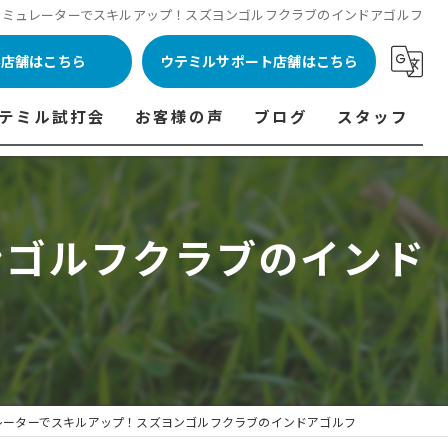
シミュレーターでスキルアップ！スズヨンゴルフクラブのインドアゴルフ
ル店舗はこちら
ウテミルサポート店舗はこちら
テミル試打会
お客様の声
ブログ
スタッフ
表
テミル試打会とは・・・
ウテミルインドア会員様の声
コラム
代表あいさつ
料金表
テミル試打会日程
フィッテイング・試打会参加者の声
ンゴルフクラブのインド
ルフ 料金表
ィッテイング・試打会 商品ラインナップ一覧
ル高崎店 料金表
ィッター紹介
 料金表
くある質問
ョンゴルフ Caddy 料金表
打会開催受付
レーターでスキルアップ！スズヨンゴルフクラブのインドアゴルフ