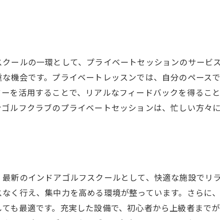
スズヨンでの技術革新を体感
家族や友人と楽しむインドアゴルフの魅力
グループで参加する楽しさ
友人との競技会を開催
スクールの一環として、プライベートセッションのサービ
家族みんなでゴルフを体験
重な機会です。プライベートレッスンでは、自分のペース
親子でのゴルフレッスン
ターを活用することで、リアルなフィードバックを得るこ
コミュニケーションを深める機会
ンゴルフクラブのプライベートセッションは、忙しい方々
共有の思い出作り
初心者でも安心して始められるスズヨンゴルフクラブ
初心者向けのやさしいレッスン
ゴルフに必要な基本スキルを学ぶ
、最新のインドアゴルフスクールとして、快適な施設でリ
初めての方へのサポート体制
スなく行え、集中力を高める環境が整っています。さらに
不安を解消するインストラクター
しても最適です。充実した設備で、初心者から上級者まで