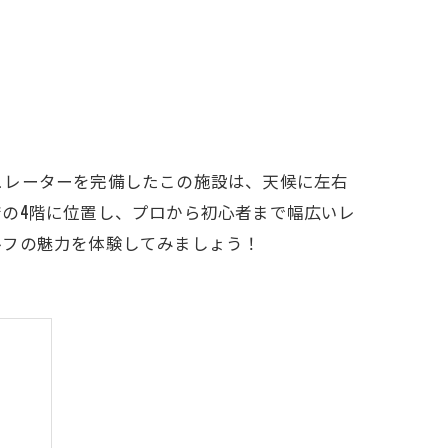
LFCLUB(スズヨンゴルフクラブ)料金表
有店 料金表
ュレーターを完備したこの施設は、天候に左右
の4階に位置し、プロから初心者まで幅広いレ
ルフの魅力を体験してみましょう！