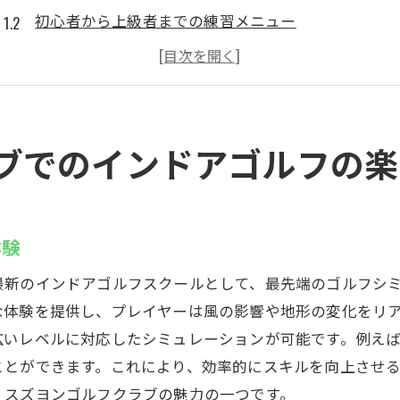
初心者から上級者までの練習メニュー
スズヨンでのインドアゴルフイベント
プライベートセッションの利点
快適な施設でのリラックスタイム
ゴルフの新たな楽しみ方を発見
ブでのインドアゴルフの楽
インドアゴルフスクールで天候を気にせずスキルアップ
四季を通じて快適に練習
効率的なスキル向上プログラム
体験
プロコーチによる個別指導
最新のインドアゴルフスクールとして、最先端のゴルフシ
インドアならではの集中環境
な体験を提供し、プレイヤーは風の影響や地形の変化をリ
高精度なスイング分析
広いレベルに対応したシミュレーションが可能です。例え
トレーニングの継続がもたらす成果
ことができます。これにより、効率的にスキルを向上させ
、スズヨンゴルフクラブの魅力の一つです。
高崎市のゴルフ愛好者におすすめのインドアゴルフスズ