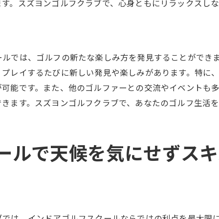
ます。スズヨンゴルフクラブで、心身ともにリラックスし
段階的にスキルアップを目指す
ゴルフの始め方ガイド
天候に左右されないインドアゴルフの利点
雨の日でも快適にプレー
ールでは、ゴルフの新たな楽しみ方を発見することができ
、プレイするたびに新しい発見や楽しみがあります。特に
暑さ寒さを気にせず練習
が可能です。また、他のゴルファーとの交流やイベントも
季節を問わずゴルフを楽しむ
できます。スズヨンゴルフクラブで、あなたのゴルフ生活
快適な室内環境がもたらす集中力
年間を通じたスキルの向上
自由な時間帯でのプレーが可能
ールで天候を気にせずスキ
スズラン高崎百貨店で体験するインドアゴルフの魅力
買い物ついでにゴルフを楽しむ
アクセスの良さが魅力
百貨店内の便利なロケーション
ブでは、インドアゴルフスクールならではの利点を最大限