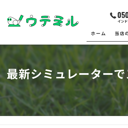
05
インド
ホーム
当店
サー
レッ
最新シミュレーターで
練習
イベ
フィ
クラ