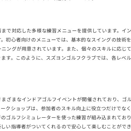
地元に密着したゴルフ施設
高崎市でインドアゴルフを楽しむ理由
スズヨンの特別会員制度
者まで対応した多様な練習メニューを提供しています。イ
す。初心者向けのメニューでは、基本的なスイングの技術
家族で楽しめる施設の魅力
ーニングが用意されています。また、個々のスキルに応じ
ゴルフコミュニティの拡大
きます。このように、スズヨンゴルフクラブでは、各レベ
ライフスタイルに合わせた利用方法
スズヨンゴルフクラブの最新シミュレーターで成長する
革新的なシミュレーター技術の紹介
実際のコースを再現した練習環境
さまざまなインドアゴルフイベントが開催されており、ゴ
シミュレーターを活用したレッスン
ワークショップは、参加者のスキル向上に役立つだけでな
データ分析で精度を高める
新のゴルフシミュレーターを使った練習が組み込まれてお
ゴルフ技術の新たな可能性
優しい指導者がついてくれるので安心して楽しむことがで