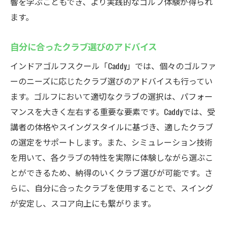
安心して利用できるセーフティシステム
響を学ぶこともでき、より実践的なゴルフ体験が得られ
ます。
安全性を重視した練習環境
スポーツ保険の詳細と加入方法
自分に合ったクラブ選びのアドバイス
各種事故防止対策とその実施
インドアゴルフスクール「Caddy」では、個々のゴルファ
インストラクターによる安全指導
ーのニーズに応じたクラブ選びのアドバイスも行ってい
安心して練習に集中できる環境
ます。ゴルフにおいて適切なクラブの選択は、パフォー
厚木市鳶尾のインドアゴルフスクールCaddyで実
マンスを大きく左右する重要な要素です。Caddyでは、受
際のコースに近い練習
講者の体格やスイングスタイルに基づき、適したクラブ
リアルコースを再現したシミュレーション
の選定をサポートします。また、シミュレーション技術
多様なコース選択での練習
を用いて、各クラブの特性を実際に体験しながら選ぶこ
実践力を高めるコース攻略法
とができるため、納得のいくクラブ選びが可能です。さ
らに、自分に合ったクラブを使用することで、スイング
実際のプレーに直結する練習内容
が安定し、スコア向上にも繋がります。
コース攻略に必要なスキルの習得
現実的な状況でのプレッシャー体験