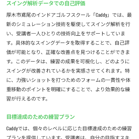
スイング解析データでの自己評価
厚木市鳶尾のインドアゴルフスクールCaddyで忙
厚木市鳶尾のインドアゴルフスクール「Caddy」では、最
しい現代人にも最適な環境
新のシミュレーション技術を駆使してスイング解析を行
仕事帰りにも通える柔軟な営業時間
い、受講者一人ひとりの技術向上をサポートしていま
時間を有効活用できる時短レッスン
す。具体的なスイングデータを取得することで、自己評
ライフスタイルに合わせた練習プラン
価が可能となり、正確な改善点を見つけることができま
予約システムでの効率的な利用
す。このデータは、練習の成果を可視化し、どのように
短時間でも効果的なスキルアップ
スイングが改善されているかを実感させてくれます。特
に、力強いショットを打つためのフォームの一貫性や体
忙しい日常にフィットするゴルフ環境
重移動のポイントを明確にすることで、より効果的な練
習が行えるのです。
目標達成のための練習プラン
Caddyでは、個々のレベルに応じた目標達成のための練習
プランを提供しています。受講者は、自分の目指すスキ