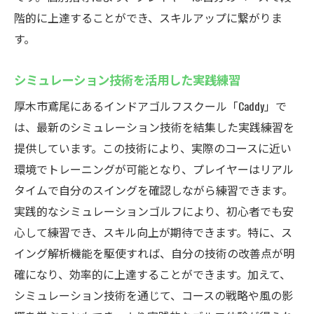
最新技術を活用した効率的な練習
階的に上達することができ、スキルアップに繋がりま
革新的なゴルフ体験の提供
す。
技術革新によるゴルフの楽しさ
シミュレーション技術を活用した実践練習
厚木市鳶尾のインドアゴルフスクールCaddyで
個々のレベルに応じた指導
厚木市鳶尾にあるインドアゴルフスクール「Caddy」で
個々の目標に合わせたカリキュラム
は、最新のシミュレーション技術を結集した実践練習を
提供しています。この技術により、実際のコースに近い
レベル別レッスンの概要
環境でトレーニングが可能となり、プレイヤーはリアル
初心者から上級者までの指導内容
タイムで自分のスイングを確認しながら練習できます。
個別カウンセリングで目標設定
実践的なシミュレーションゴルフにより、初心者でも安
各レベルに適した練習メニュー
心して練習でき、スキル向上が期待できます。特に、ス
個々の進捗に応じたフィードバック
イング解析機能を駆使すれば、自分の技術の改善点が明
厚木市鳶尾のインドアゴルフスクールCaddyで安
確になり、効率的に上達することができます。加えて、
全に楽しむゴルフ
シミュレーション技術を通じて、コースの戦略や風の影