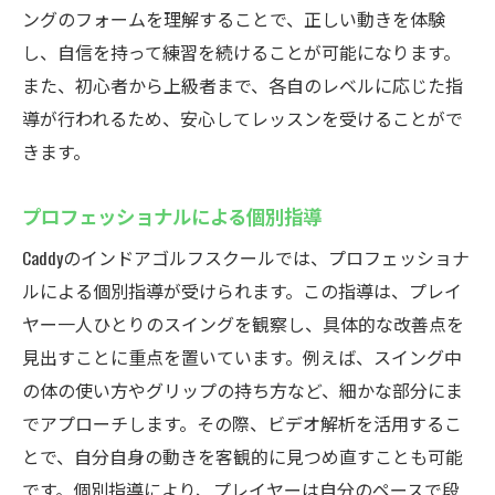
ングのフォームを理解することで、正しい動きを体験
ドアゴルフスクールCaddy
し、自信を持って練習を続けることが可能になります。
全天候対応の快適な練習環境
また、初心者から上級者まで、各自のレベルに応じた指
24時間利用可能なフレキシブルなスケジュ
導が行われるため、安心してレッスンを受けることがで
ール
きます。
天候に左右されない練習の魅力
プロフェッショナルによる個別指導
季節を問わないゴルフスキル向上
インドア環境での集中力アップ
Caddyのインドアゴルフスクールでは、プロフェッショナ
悪天候でも安心して続けられる練習
ルによる個別指導が受けられます。この指導は、プレイ
ヤー一人ひとりのスイングを観察し、具体的な改善点を
最新技術を駆使した厚木市鳶尾のインドアゴル
見出すことに重点を置いています。例えば、スイング中
フスクールCaddyの魅力
の体の使い方やグリップの持ち方など、細かな部分にま
最先端シミュレーション技術の紹介
でアプローチします。その際、ビデオ解析を活用するこ
リアルなコース体験が可能な設備
とで、自分自身の動きを客観的に見つめ直すことも可能
デジタル解析でのスキルチェック
です。個別指導により、プレイヤーは自分のペースで段