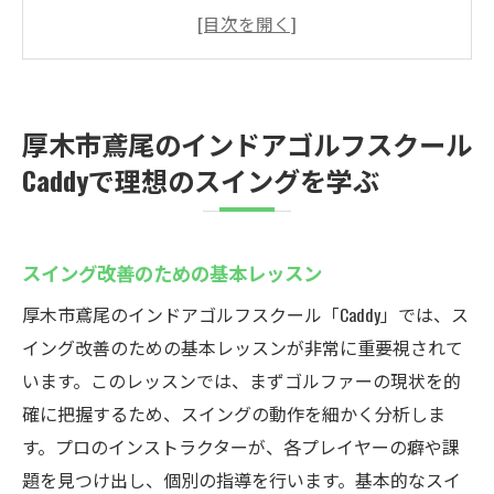
プロフェッショナルによる個別指導
シミュレーション技術を活用した実践練習
自分に合ったクラブ選びのアドバイス
スイング解析データでの自己評価
厚木市鳶尾のインドアゴルフスクール
目標達成のための練習プラン
Caddyで理想のスイングを学ぶ
初心者も安心！厚木市鳶尾のインドアゴルフス
クールCaddyの無料体験
初めての方におすすめの体験プログラム
スイング改善のための基本レッスン
ゴルフの基本を学ぶ入門セッション
厚木市鳶尾のインドアゴルフスクール「Caddy」では、ス
無料体験で施設を直接見学
イング改善のための基本レッスンが非常に重要視されて
初心者向け特別レッスンの詳細
います。このレッスンでは、まずゴルファーの現状を的
確に把握するため、スイングの動作を細かく分析しま
無料体験予約の流れと手順
す。プロのインストラクターが、各プレイヤーの癖や課
体験後のフォローアップサービス
題を見つけ出し、個別の指導を行います。基本的なスイ
天候を気にせずスキルアップ厚木市鳶尾のイン