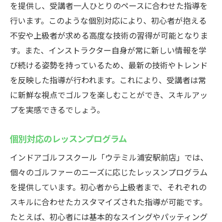
を提供し、受講者一人ひとりのペースに合わせた指導を
時間を有効活用できる施設
行います。このような個別対応により、初心者が抱える
充実したレッスン内容で満足度の高いインドア
不安や上級者が求める高度な技術の習得が可能となりま
ゴルフ体験を
す。また、インストラクター自身が常に新しい情報を学
多彩なレッスンプランの提供
び続ける姿勢を持っているため、最新の技術やトレンド
個々のニーズに対応したカリキュラム
を反映した指導が行われます。これにより、受講者は常
受講者の目標に合わせた指導
に新鮮な視点でゴルフを楽しむことができ、スキルアッ
フィードバックを活用した成長
プを実感できるでしょう。
満足度の高いゴルフ体験
個別対応のレッスンプログラム
受講者の声を反映したプログラム
インドアゴルフスクール「ウテミル浦安駅前店」では、
個々のゴルファーのニーズに応じたレッスンプログラム
を提供しています。初心者から上級者まで、それぞれの
スキルに合わせたカスタマイズされた指導が可能です。
たとえば、初心者には基本的なスイングやパッティング