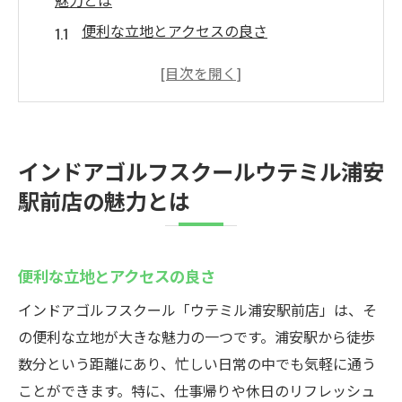
魅力とは
便利な立地とアクセスの良さ
最新設備のインドア環境
初心者から上級者までの対応力
プロのインストラクターによる指導
個別対応のレッスンプログラム
インドアゴルフスクールウテミル浦安
イベントやコンペでのスキル向上
駅前店の魅力とは
初心者必見のインドアゴルフスクールウテミル
浦安駅前店で始めるゴルフ
初心者に優しいレッスンプログラム
便利な立地とアクセスの良さ
ゴルフの基礎からしっかり学ぶ
インドアゴルフスクール「ウテミル浦安駅前店」は、そ
個別対応で安心のスキルアップ
の便利な立地が大きな魅力の一つです。浦安駅から徒歩
初めてでも楽しめるゴルフ環境
数分という距離にあり、忙しい日常の中でも気軽に通う
ことができます。特に、仕事帰りや休日のリフレッシュ
ステップアップを実感する瞬間