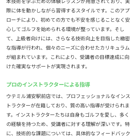
本技術を学ぶための体験レッスンが用意されており、実
駅近で便利な通いやすさ
際に体を動かしながら習得するスタイルです。このアプ
ローチにより、初めての方でも不安を感じることなく安
通勤・通学帰りに立ち寄れる
心してゴルフを始められる環境が整っています。そし
アクセスの良さが魅力
て、上級者向けには、さらなる技術向上を目指した緻密
都会の真ん中でゴルフを楽しむ
な指導が行われ、個々のニーズに合わせたカリキュラム
交通手段が豊富な立地
が組まれています。これにより、受講者の目標達成に向
パーキング完備で車でも安心
けた確実なサポートが実現されます。
悪天候も気にせず練習できるウテミル浦安駅前
店の利点
プロのインストラクターによる指導
天候に左右されない練習環境
ウテミル浦安駅前店では、プロフェッショナルなインス
年中無休でゴルフを楽しむ
トラクターが在籍しており、質の高い指導が受けられま
快適な室内で集中できる
す。インストラクターたちは自身もゴルフを愛し、多く
の経験を持つため、受講者に対する理解が深いです。特
雨の日でもスケジュール通り
に、技術的な課題については、具体的なフィードバック
寒暖差に影響されない快適さ