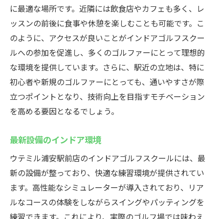
に最適な場所です。近隣には飲食店やカフェも多く、レ
楽しく続けられるゴルフライフ
ッスンの前後に食事や休憩を楽しむことも可能です。こ
プロに学ぶ技術向上への道インドアゴルフスク
のように、アクセスが良いことがインドアゴルフスクー
ールウテミル浦安駅前店
ルへの参加を促進し、多くのゴルファーにとって理想的
プロフェッショナルからの直接指導
な環境を提供しています。さらに、駅近の立地は、特に
効果的なスイング改善方法
初心者や新規のゴルファーにとっても、通いやすさが際
ショット技術の徹底強化
立つポイントとなり、技術向上を目指すモチベーション
実践的なラウンドレッスン
を高める要因となるでしょう。
インストラクターと共に目標達成
最新設備のインドア環境
豊富な経験に基づいたアドバイス
ウテミル浦安駅前店のインドアゴルフスクールには、最
快適な環境でゴルフを楽しむウテミル浦安駅前
新の設備が整っており、快適な練習環境が提供されてい
店の魅力
ます。高性能なシミュレーターが導入されており、リア
全天候型の練習環境
ルなコースの体験をしながらスイングやパッティングを
リラックスできる快適な施設
練習できます。これにより、実際のゴルフ場では味わえ