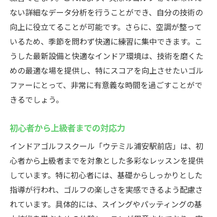
最新技術を導入した練習設備
ない詳細なデータ分析を行うことができ、自分の技術の
思い切りゴルフに集中できる空間
向上に役立てることが可能です。さらに、空調が整って
充実した休憩スペース
いるため、季節を問わず快適に練習に集中できます。こ
快適なアクセスと駐車場
うした最新設備と快適なインドア環境は、技術を磨くた
めの最適な場を提供し、特にスコアを向上させたいゴル
最新シミュレーターでスキルアップインドアゴ
ファーにとって、非常に有意義な時間を過ごすことがで
ルフスクールの秘密
きるでしょう。
リアルなゴルフ体験を提供
シミュレーターを活用した分析
初心者から上級者までの対応力
精密なスイングデータの取得
インドアゴルフスクール「ウテミル浦安駅前店」は、初
効果的なフィードバックの提供
心者から上級者までを対象とした多彩なレッスンを提供
ゲーム感覚で楽しむトレーニング
しています。特に初心者には、基礎からしっかりとした
スキルアップに直結する技術
指導が行われ、ゴルフの楽しさを実感できるよう配慮さ
浦安駅からすぐアクセス可能なインドアゴルフ
れています。具体的には、スイングやパッティングの基
スクール