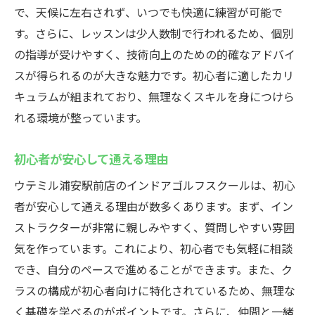
で、天候に左右されず、いつでも快適に練習が可能で
ゴルフの楽しさを引き出す工夫
す。さらに、レッスンは少人数制で行われるため、個別
少人数制で安心！ウテミル浦安駅前店のインド
の指導が受けやすく、技術向上のための的確なアドバイ
アゴルフスクール
スが得られるのが大きな魅力です。初心者に適したカリ
少人数制の利点とは？
キュラムが組まれており、無理なくスキルを身につけら
一人ひとりに合わせた指導方針
れる環境が整っています。
質問しやすい環境づくり
初心者が安心して通える理由
コミュニケーション重視のレッスン
初心者でも安心して参加できる理由
ウテミル浦安駅前店のインドアゴルフスクールは、初心
技術向上に直結する少人数制の魅力
者が安心して通える理由が数多くあります。まず、イン
ストラクターが非常に親しみやすく、質問しやすい雰囲
新しい友人と一緒にゴルフを始めるならウテミ
気を作っています。これにより、初心者でも気軽に相談
ル浦安駅前店
でき、自分のペースで進めることができます。また、ク
共通の趣味でつながる仲間作り
ラスの構成が初心者向けに特化されているため、無理な
コミュニティ形成の重要性
く基礎を学べるのがポイントです。さらに、仲間と一緒