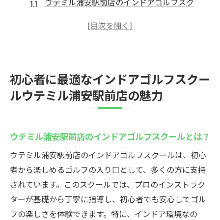
ウテミル浦安駅前店のインドアゴルフスク
ールとは？
初心者が安心して通える理由
少人数制の効果とメリット
インドアゴルフでの基礎スキルの習得法
初心者に最適なインドアゴルフスクー
楽しさを実感するためのプログラム
ルウテミル浦安駅前店の魅力
駅近で通いやすい！立地の魅力
基礎から学べるインドアゴルフスクールで楽し
さを実感
ウテミル浦安駅前店のインドアゴルフスクールとは？
基礎をしっかり固めるためのカリキュラム
ウテミル浦安駅前店のインドアゴルフスクールは、初心
初心者が最初に学ぶべきスキルとは
者から楽しめるゴルフの入り口として、多くの方に支持
個別指導で得られる学びの深さ
されています。このスクールでは、プロのインストラク
練習メニューのバリエーションを紹介
ターが基礎から丁寧に指導し、初心者でも安心してゴル
フの楽しさを体験できます。特に、インドア環境なの
実践につながるゴルフの基礎知識