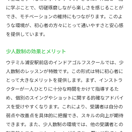
楽しく練習できるグループレッスン
に学ぶことで、切磋琢磨しながら楽しさを感じることが
イベントや交流会の魅力
でき、モチベーションの維持にもつながります。このよ
初心者同士で成長を支え合う
うな環境が、初心者の方々にとって通いやすさと安心感
新しい友人を作る機会を提供
を提供しています。
技術もコミュニケーションも！ウテミル浦安駅
少人数制の効果とメリット
前店のインドアゴルフスクール
技術向上に役立つ指導法
ウテミル浦安駅前店のインドアゴルフスクールでは、少
人数制のレッスンが特徴です。この形式は特に初心者に
初心者に必要なコミュニケーションスキル
とって大きなメリットを提供します。まず、インストラ
仲間と切磋琢磨する意義
クターが一人ひとりに十分な時間をかけて指導するた
実践で使える技術の習得法
め、個別のスイングやショットに関する的確なアドバイ
練習以外の交流の場の提供
スを受けやすくなります。これにより、受講者は自分の
技術と人間関係の両立を目指す
弱点や改善点を具体的に把握でき、スキルの向上が期待
初心者が安心して通えるインドアゴルフスクー
できます。また、少人数制の環境では、他の受講者との
ル、ウテミル浦安駅前店