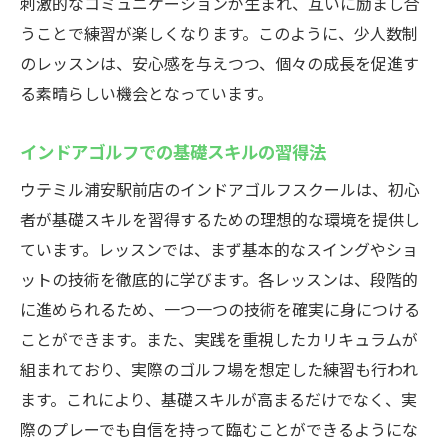
刺激的なコミュニケーションが生まれ、互いに励まし合
初心者に優しい環境作り
うことで練習が楽しくなります。このように、少人数制
のレッスンは、安心感を与えつつ、個々の成長を促進す
安心して通うためのサポート体制
る素晴らしい機会となっています。
不安を解消するオリエンテーション
長続きする参加のコツ
インドアゴルフでの基礎スキルの習得法
初心者向けの特別プログラム
ウテミル浦安駅前店のインドアゴルフスクールは、初心
レッスンを継続するためのアドバイス
者が基礎スキルを習得するための理想的な環境を提供し
共通の目標を持つ仲間と楽しく学ぶインドアゴ
ています。レッスンでは、まず基本的なスイングやショ
ルフスクールの魅力
ットの技術を徹底的に学びます。各レッスンは、段階的
目標設定の重要性とその効果
に進められるため、一つ一つの技術を確実に身につける
仲間と共に達成感を味わう
ことができます。また、実践を重視したカリキュラムが
協力し合うことで生まれるシナジー
組まれており、実際のゴルフ場を想定した練習も行われ
ます。これにより、基礎スキルが高まるだけでなく、実
競争心が技術向上に与える影響
際のプレーでも自信を持って臨むことができるようにな
励まし合いの文化を育む