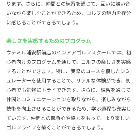
ります。さらに、仲間との練習を通じて、互いに競い合
目標達成に向けたステップと計画
いながら楽しむことができるため、ゴルフの魅力を存分
ゴルフの基礎をしっかり学びたいならウテミル
に感じることができるでしょう。
浦安駅前店へ
基礎を重視した学びの場を提供
楽しさを実感するためのプログラム
初心者におすすめのカリキュラム
ウテミル浦安駅前店のインドアゴルフスクールでは、初
基礎力を高めるための練習方法
心者向けのプログラムを通じて、ゴルフの楽しさを実感
着実に技術を身につける計画
することができます。特に、実際のコースを模したシミ
基礎から応用へと発展させるアプローチ
ュレーターを使用することで、リアルな体験ができ、初
心者でも気軽にトライできます。さらに、練習を通じて
初心者でも理解しやすい指導法
仲間とコミュニケーションを取りながら、楽しみながら
技術を向上させることができるため、学ぶ過程も充実し
ています。仲間との競争心や協力をもって、より楽しい
ゴルフライフを築くことができるでしょう。