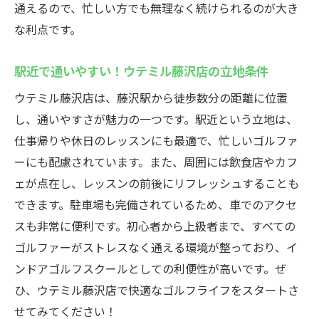
通えるので、忙しい方でも無理なく続けられるのが大き
コミュニティ感溢れる教室の魅力
な利点です。
見学会や体験レッスンの活用法
施設内の快適な設備とサービス
駅近で通いやすい！ウテミル藤沢店の立地条件
初心者から上級者まで！ウテミル藤沢店のイン
ウテミル藤沢店は、藤沢駅から徒歩数分の距離に位置
ドアゴルフスクールの魅力
し、通いやすさが魅力の一つです。駅近という立地は、
レベルに応じた多様なレッスンメニュー
仕事帰りや休日のレッスンにも最適で、忙しいゴルファ
上級者がウテミル藤沢店を選ぶ理由
ーにも配慮されています。また、周囲には飲食店やカフ
初心者、中級者、上級者それぞれの成長事
ェが点在し、レッスンの前後にリフレッシュすることも
例
できます。駐車場も完備されているため、車でのアクセ
幅広い参加者による交流の楽しさ
スも非常に便利です。初心者から上級者まで、すべての
スキルアップを支える社会人的なアプロー
ゴルファーがストレスなく通える環境が整っており、イ
チ
ンドアゴルフスクールとしての利便性が高いです。ぜ
ひ、ウテミル藤沢店で快適なゴルフライフをスタートさ
常に新しいチャレンジを提供するウテミル
せてみてください！
藤沢店