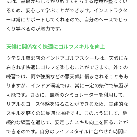
には、基礎からしっかり教えてもらえる環境が整ってい
藤沢駅近くでゴルフ上達！ウテミル藤沢店のイ
るため、安心して学ぶことができます。インストラクタ
ンドアゴルフスクール
ーは常にサポートしてくれるので、自分のペースでじっ
駅近の利便性を活かした通いやすさ
くり学べるのが魅力です。
通勤・通学帰りに気軽に立ち寄れる環境
天候に関係なく快適にゴルフスキルを向上
藤沢駅からのアクセス方法
ウテミル藤沢店のインドアゴルフスクールは、天候に左
ウテミル藤沢店周辺の魅力スポット
右されず快適にゴルフを楽しむことができます。外での
駅近でも静かな練習環境
練習では、雨や強風などの悪天候に悩まされることもあ
忙しい日常でも通えるスケジュール柔軟性
りますが、インドア環境では、常に一定の条件で練習が
ウテミル藤沢店で体験するインドアゴルフスク
可能です。さらに、最新のシミュレーターを利用して、
ールの特徴
リアルなコース体験を得ることができるため、実践的な
最新設備を備えた施設の概要
スキルを磨くのに最適な場所です。このようにして、継
インドアならではの練習メニュー
続的な練習を通じて、安定したスキル向上を図ることが
ウテミル藤沢店特有のトレーニング方法
できるのです。自分のライフスタイルに合わせた時間に