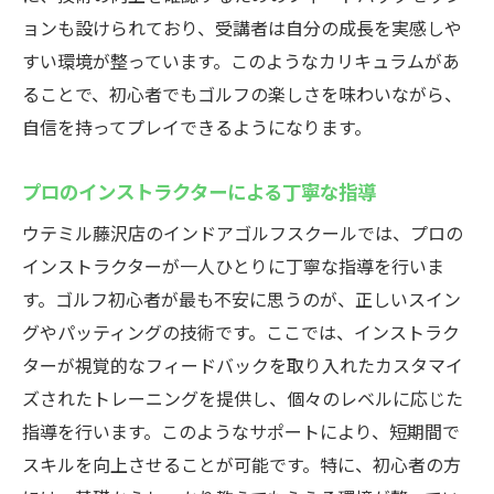
初参加者に優しいウテミル藤沢店の雰囲気
ョンも設けられており、受講者は自分の成長を実感しや
初心者向けプログラムの充実度
すい環境が整っています。このようなカリキュラムがあ
細やかなサポートで不安解消
ることで、初心者でもゴルフの楽しさを味わいながら、
グループレッスンと個別指導の違い
自信を持ってプレイできるようになります。
初めてでも安心して通える理由
プロのインストラクターによる丁寧な指導
ウテミル藤沢店での成功体験談
専門インストラクターのサポートで上達するウ
ウテミル藤沢店のインドアゴルフスクールでは、プロの
テミル藤沢店のインドアゴルフスクール
インストラクターが一人ひとりに丁寧な指導を行いま
プロフェッショナルが導く成長ストーリー
す。ゴルフ初心者が最も不安に思うのが、正しいスイン
グやパッティングの技術です。ここでは、インストラク
インストラクターの経歴と専門性
ターが視覚的なフィードバックを取り入れたカスタマイ
個々のスキルに合わせた指導法
ズされたトレーニングを提供し、個々のレベルに応じた
質問しやすい雰囲気づくりの重要性
指導を行います。このようなサポートにより、短期間で
インストラクターとの信頼関係を築く方法
スキルを向上させることが可能です。特に、初心者の方
定期的なフィードバックで着実に上達