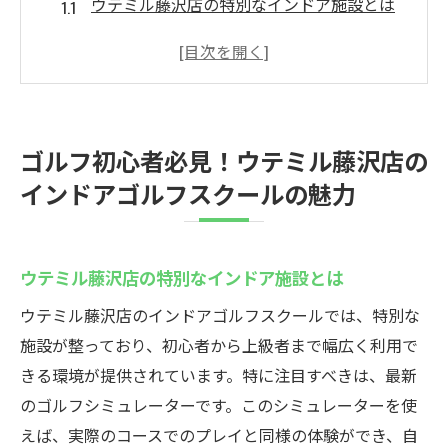
ウテミル藤沢店の特別なインドア施設とは
初心者でも安心！個別対応のカリキュラム
プロのインストラクターによる丁寧な指導
天候に関係なく快適にゴルフスキルを向上
駅近で通いやすい！ウテミル藤沢店の立地
ゴルフ初心者必見！ウテミル藤沢店の
条件
インドアゴルフスクールの魅力
初心者がウテミル藤沢店を選ぶべき理由
ウテミル藤沢店で始めるインドアゴルフスクー
ルの効果的なレッスン
ウテミル藤沢店の特別なインドア施設とは
スイング改善に特化したレッスン内容
ウテミル藤沢店のインドアゴルフスクールでは、特別な
最新機器を用いた練習の効果
施設が整っており、初心者から上級者まで幅広く利用で
個々の目標に応じたレッスンの組み立て方
きる環境が提供されています。特に注目すべきは、最新
ウテミル藤沢店の実績ある指導方法
のゴルフシミュレーターです。このシミュレーターを使
えば、実際のコースでのプレイと同様の体験ができ、自
インドアゴルフのメリットを最大限に活用