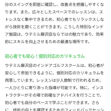
分のスイングを即座に確認し、改善点を把握しやすくな
ゴルフスキル上達のための継続的なサポー
ります。また、広々としたスペースでのレッスンは、ス
ト
トレスなく集中できるため、初心者でもリラックスしな
天候に左右されないゴルフレッスン！ウテミル
がら技術を磨くことができます。こうした特別なインド
藤沢店のインドアゴルフスクール
ア施設は、ウテミル藤沢店ならではの魅力であり、効率
インドア環境の利点とは何か
的にスキルを向上させるための最適な場所です。
雨の日でも快適に練習可能な施設
季節を問わず通えるウテミル藤沢店の魅力
初心者でも安心！個別対応のカリキュラム
インドアゴルフならではの集中力向上効果
ウテミル藤沢店のインドアゴルフスクールは、初心者が
ウテミル藤沢店での四季を通じたトレーニ
安心して参加できるように、個別対応のカリキュラムを
ング
用意しています。レッスンは少人数制で行われるため、
屋外ゴルフとの違いを知ろう
一人ひとりに寄り添った指導が可能です。特に、インス
トラクターがその場で的確なアドバイスを行うことで、
初心者も安心して参加できるウテミル藤沢店の
初心者でも自分のペースで学ぶことができます。さら
インドアゴルフスクール
に、技術の向上を確認するためのフィードバックセッシ