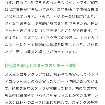
れず、自由に利用できるのも大きなポイントです。室内
特別な空間でのゴルフ練習を最大限に生か
は温度管理が行き届いており、年間を通じて快適な環境
す
が保たれています。さらに、ビジター会員制度により、
時間を気にせず楽しむ！スズヨンゴルフクラブ
特別な手続きなしで気軽に施設を利用できるため、思い
の無人運営インドアゴルフ
立ったときにすぐにゴルフを楽しむことができます。こ
24時間利用可能なゴルフ施設の魅力
のように、スズヨンゴルフクラブの設備は、すべてのゴ
無人運営によるフレキシブルな予約システ
ルファーにとって理想的な環境を提供しており、訪れる
ム
たびに新しい発見と楽しさが待っています。
時間に縛られない自由なゴルフライフ
初心者も安心！スタッフのサポート体制
ライフスタイルに合わせた利用方法
スズヨンゴルフクラブでは、初心者でも安心してインド
利用者の声に見る時間を気にせず楽しむ魅
アゴルフを楽しめる充実したサポート体制が整っていま
力
す。経験豊富なスタッフが常駐しており、初めての方で
無人運営がもたらす新しいゴルフ体験
も気軽に質問やアドバイスを受けることができます。レ
スズヨンゴルフクラブで上級者も満足！ラグジ
ッスンは個別のニーズに応じた内容で、スイングの基本
ュアリーなインドアゴルフ体験