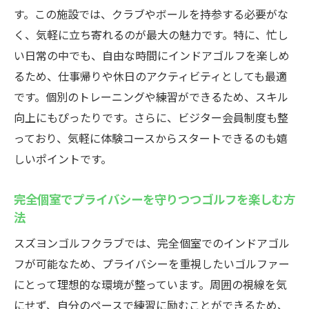
る
す。この施設では、クラブやボールを持参する必要がな
技術向上に最適なトレーニング環境
く、気軽に立ち寄れるのが最大の魅力です。特に、忙し
地域に根差したゴルファーコミュニティ
い日常の中でも、自由な時間にインドアゴルフを楽しめ
るため、仕事帰りや休日のアクティビティとしても最適
プライベート感溢れる空間でのゴルフ練習
です。個別のトレーニングや練習ができるため、スキル
設備の充実度がゴルフ愛好者に与える影響
向上にもぴったりです。さらに、ビジター会員制度も整
ビジター会員も歓迎！スズヨンゴルフクラブで
っており、気軽に体験コースからスタートできるのも嬉
手軽に始めるインドアゴルフ
しいポイントです。
ビジター会員制度の特徴とその利点
手軽に始められるインドアゴルフの魅力
完全個室でプライバシーを守りつつゴルフを楽しむ方
初心者も安心！初めてのゴルフ体験
法
スズヨンゴルフクラブの利用者の声を紹介
スズヨンゴルフクラブでは、完全個室でのインドアゴル
ビジター会員として参加する際の手順
フが可能なため、プライバシーを重視したいゴルファー
にとって理想的な環境が整っています。周囲の視線を気
スズヨンゴルフクラブでの特別プランの紹
にせず、自分のペースで練習に励むことができるため、
介