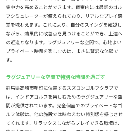
集中力を高めることができます。個室内には最新のゴル
群馬県高崎市のスズヨンゴルフクラブで無人運
フシミュレーターが備えられており、リアルなプレイ感
営のメリットを最大限活用
覚を味わえます。これにより、自分のスイングを確認し
無人運営システムの利便性と安全性
ながら、効果的に改善点を見つけることができ、上達へ
時間を選ばない自由なゴルフ練習
の近道となります。ラグジュアリーな空間で、心地よい
テクノロジーが実現する無人運営のスムー
プライベート時間を楽しむのは、まさに贅沢な体験で
ズさ
す。
混雑を避けて快適にプレーする方法
無人運営がもたらすコストパフォーマンス
ラグジュアリーな空間で特別な時間を過ごす
利用者に優しい無人システムの導入背景
群馬県高崎市鞘町に位置するスズヨンゴルフクラブで
初心者も安心！スズヨンゴルフクラブの体験コ
は、インドアゴルフを楽しむためのラグジュアリーな空
ースでインドアゴルフデビュー
間が提供されています。完全個室でのプライベートなゴ
ルフ体験は、他の施設では味わえない特別感を感じさせ
初めての方でも安心の体験コース内容
てくれます。リラックスしながらプレイできる環境は、
ゴルフを始める際の基本的な準備