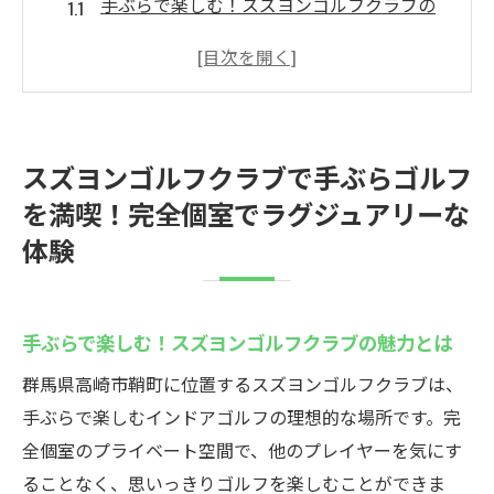
手ぶらで楽しむ！スズヨンゴルフクラブの
魅力とは
完全個室でプライバシーを守りつつゴルフ
を楽しむ方法
ラグジュアリーな空間で特別な時間を過ご
スズヨンゴルフクラブで手ぶらゴルフ
す
を満喫！完全個室でラグジュアリーな
スズヨンゴルフクラブの設備で快適なゴル
体験
フ体験を
初心者も安心！スタッフのサポート体制
手軽に始めるためのビジター会員制度
手ぶらで楽しむ！スズヨンゴルフクラブの魅力とは
鞘町で楽しむインドアゴルフの魅力！スズヨン
群馬県高崎市鞘町に位置するスズヨンゴルフクラブは、
ゴルフクラブの特長とは
手ぶらで楽しむインドアゴルフの理想的な場所です。完
天候に左右されないインドアゴルフの利点
全個室のプライベート空間で、他のプレイヤーを気にす
スズヨンゴルフクラブの最新施設を体験す
ることなく、思いっきりゴルフを楽しむことができま