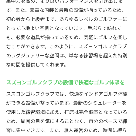
集中力を高め、より良いパフォーマンスを引き出しま
インストラクターのサポートで安心上達
す。また、豪華な内装と最新の設備が揃っているため、
体験コースの流れと利用者の声
初心者から上級者まで、あらゆるレベルのゴルファーに
初心者向けの特別レッスンを提供
とって心地よい空間となっています。手ぶらで訪れて
スズヨンゴルフクラブでの初体験を楽しむ
も、必要な道具が揃っているため、気軽にゴルフを楽し
ポイント
むことができます。このように、スズヨンゴルフクラブ
プライベート空間で集中練習！スズヨンゴルフ
のラグジュアリーな空間は、単なる練習場を超えた特別
クラブの完全個室インドアゴルフ
な時間を提供してくれます。
完全個室で得られる集中力の効果
スズヨンゴルフクラブの設備で快適なゴルフ体験を
プライベートな空間がもたらすリラックス
効果
スズヨンゴルフクラブでは、快適なインドアゴルフ体験
ができる設備が整っています。最新のシミュレーターを
常に快適な環境での練習がもたらす成果
使用した練習環境に加え、打席は完全個室となっている
個室利用者に聞く、満足度の高い練習方法
ため、周囲の目を気にすることなく、自分のペースで練
集中してスキルを向上させるためのポイン
習に集中できます。また、無人運営のため、時間に縛ら
ト