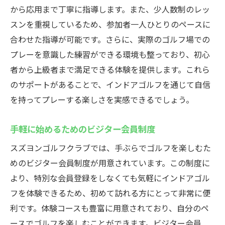
から応用まで丁寧に指導します。また、少人数制のレッ
上級者に支持されるスズヨンゴルフクラブ
スンを重視しているため、参加者一人ひとりのペースに
の魅力
合わせた指導が可能です。さらに、実際のゴルフ場での
技術向上を目指すための充実した施設
プレーを意識した練習ができる環境も整っており、初心
ラグジュアリーな空間での特別なゴルフ体
者から上級者まで満足できる体験を提供します。これら
験
のサポートがあることで、インドアゴルフを通じて自信
上級者が推奨する練習メニュー
を持ってプレーする楽しさを実感できるでしょう。
設備がもたらす上達へのサポート
手軽に始めるためのビジター会員制度
スズヨンゴルフクラブでリフレッシュする
方法
スズヨンゴルフクラブでは、手ぶらでゴルフを楽しむた
めのビジター会員制度が用意されています。この制度に
より、特別な会員登録をしなくても気軽にインドアゴル
フを体験できるため、初めて訪れる方にとって非常に便
利です。体験コースも豊富に用意されており、自分のペ
ースでゴルフを楽しむことができます。ビジター会員