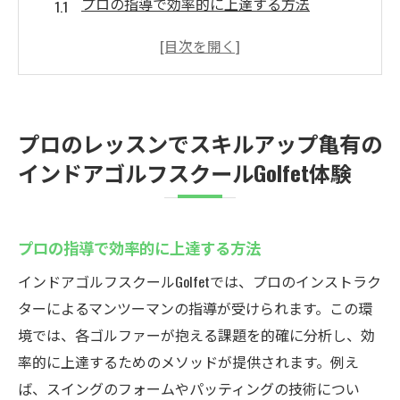
プロの指導で効率的に上達する方法
スクールで学ぶ実践的なゴルフテクニック
プライベートレッスンの魅力とは
プロが教えるスイングの改善ポイント
ゴルフスクールで得られるメンタル強化法
プロのレッスンでスキルアップ亀有の
Golfetで体験するスキルアップの秘訣
インドアゴルフスクールGolfet体験
初心者から上級者まで対応インドアゴルフスク
ールGolfetの魅力
初心者におすすめのステップアッププラン
プロの指導で効率的に上達する方法
上級者向けの特別レッスン内容
インドアゴルフスクールGolfetでは、プロのインストラク
各レベル別の指導方法をご紹介
ターによるマンツーマンの指導が受けられます。この環
幅広いレベルに対応する柔軟なカリキュラ
境では、各ゴルファーが抱える課題を的確に分析し、効
ム
率的に上達するためのメソッドが提供されます。例え
ば、スイングのフォームやパッティングの技術につい
全てのゴルファーが楽しめるレッスンプロ