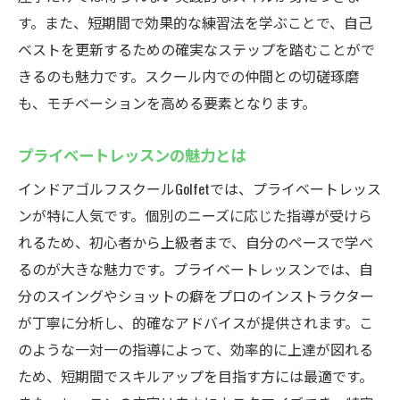
ゴルフ初心者にぴったりのスタート方法
す。また、短期間で効果的な練習法を学ぶことで、自己
プロの指導で正しい基礎を築く
ベストを更新するための確実なステップを踏むことがで
地域に根ざしたインドアゴルフの魅力
きるのも魅力です。スクール内での仲間との切磋琢磨
初めてのゴルフでも安心のサポート体制
も、モチベーションを高める要素となります。
Golfetで始める新しいゴルフライフ
プライベートレッスンの魅力とは
プロのアドバイスで自信を持ってプレイ
アクセス良好忙しい日常でも通えるインドアゴ
インドアゴルフスクールGolfetでは、プライベートレッス
ルフスクールGolfet
ンが特に人気です。個別のニーズに応じた指導が受けら
忙しい方に嬉しいアクセスの良さ
れるため、初心者から上級者まで、自分のペースで学べ
るのが大きな魅力です。プライベートレッスンでは、自
通いやすさが続ける鍵
分のスイングやショットの癖をプロのインストラクター
時間を有効活用できるレッスンの魅力
が丁寧に分析し、的確なアドバイスが提供されます。こ
都心からのアクセス方法と所要時間
のような一対一の指導によって、効率的に上達が図れる
週末や仕事帰りも気軽に通える立地
ため、短期間でスキルアップを目指す方には最適です。
Golfetの利便性に優れた立地条件