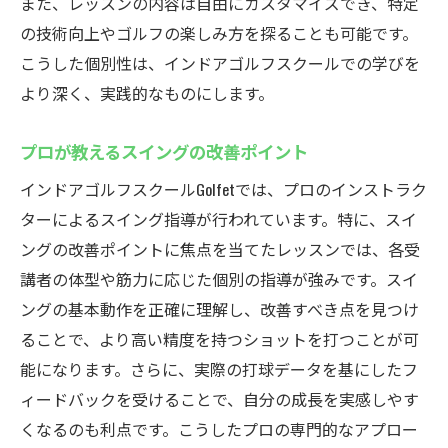
また、レッスンの内容は自由にカスタマイズでき、特定
最新のシミュレーターを使ったリアルな練習
の技術向上やゴルフの楽しみ方を探ることも可能です。
Golfetでゴルフを楽しむ
こうした個別性は、インドアゴルフスクールでの学びを
シミュレーターが可能にする精密な練習
より深く、実践的なものにします。
リアルなシミュレーションで技術向上
プロが教えるスイングの改善ポイント
多彩なコースで飽きない練習体験
インドアゴルフスクールGolfetでは、プロのインストラク
Golfetのシミュレーターがもたらす練習効果
ターによるスイング指導が行われています。特に、スイ
実際のゴルフ場を再現したリアルな環境
ングの改善ポイントに焦点を当てたレッスンでは、各受
シミュレーターで楽しむ新しいゴルフスタ
講者の体型や筋力に応じた個別の指導が強みです。スイ
イル
ングの基本動作を正確に理解し、改善すべき点を見つけ
個々のニーズに応じたレッスンGolfetで叶える理
ることで、より高い精度を持つショットを打つことが可
想のゴルフライフ
能になります。さらに、実際の打球データを基にしたフ
個別対応のレッスンで目標達成
ィードバックを受けることで、自分の成長を実感しやす
ニーズに応じた柔軟なプログラム
くなるのも利点です。こうしたプロの専門的なアプロー