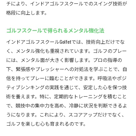
理想のゴルフスタイルを実現する方法
チにより、インドアゴルフスクールでのスイング技術が
格段に向上します。
カスタマイズ可能なレッスン内容
個々のペースに合わせた指導アプローチ
ゴルフスクールで得られるメンタル強化法
Golfetで叶えるパーソナライズドゴルフ体験
インドアゴルフスクールGolfetでは、技術向上だけでな
Golfeで実現する短時間でのスキル向上インドア
く、メンタル強化も重視されています。ゴルフのプレー
ゴルフスクールの魅力
には、メンタル面が大きく影響します。プロの指導の
短時間で効果を実感する練習法
下、緊張感やプレッシャーへの対処法を学ぶことで、自
効率的にスキルを上げる時間管理法
信を持ってプレーに臨むことができます。呼吸法やポジ
忙しい方でも続けやすいプログラム
ティブシンキングの実践を通じて、安定した心を保つ技
短期間で上達できる理由とは
術を養えます。特に、定期的なトレーニングを積むこと
限られた時間を最大限に活用する技
で、競技中の集中力を高め、冷静に状況を判断できるよ
うになります。これにより、スコアアップだけでなく、
Golfetの効率的なレッスンが実現する結果
ゴルフを楽しむ心も育まれるのです。