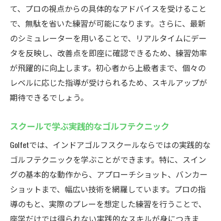
て、プロの視点からの具体的なアドバイスを受けること
グラム
で、無駄を省いた練習が可能になります。さらに、最新
Golfetが提供する多様な練習メニュー
のシミュレーターを用いることで、リアルタイムにデー
リアルなゴルフ体験を室内で天候に左右されな
タを反映し、改善点を即座に確認できるため、練習効率
いインドアゴルフスクールGolfet
が飛躍的に向上します。初心者から上級者まで、個々の
最新シミュレーターの活用法
レベルに応じた指導が受けられるため、スキルアップが
天候に左右されない練習環境の利点
期待できるでしょう。
室内で実現する本格ゴルフ体験
スクールで学ぶ実践的なゴルフテクニック
インドアでの効率的なスキル向上法
天候を気にせず練習できる安心感
Golfetでは、インドアゴルフスクールならではの実践的な
Golfetでのリアルなゴルフ体験がもたらす効
ゴルフテクニックを学ぶことができます。特に、スイン
果
グの基本的な動作から、アプローチショット、バンカー
ショットまで、幅広い技術を網羅しています。プロの指
亀有でゴルフを始めようプロの指導が受けられ
導のもと、実際のプレーを想定した練習を行うことで、
るGolfetの特徴
座学だけでは得られない実践的なスキルが身につきま