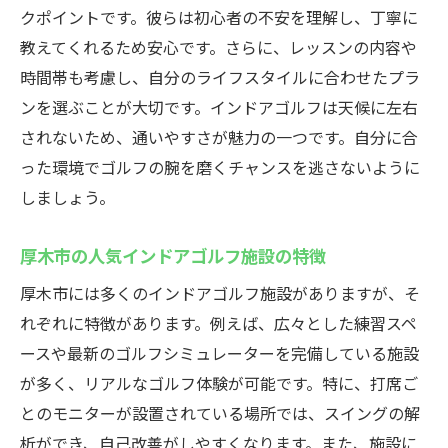
厚木市で選ばれるインドアゴルフcaddyの秘
クポイントです。彼らは初心者の不安を理解し、丁寧に
密
教えてくれるため安心です。さらに、レッスンの内容や
インドアゴルフcaddyでの効果的な練習メニ
時間帯も考慮し、自分のライフスタイルに合わせたプラ
ュー
ンを選ぶことが大切です。インドアゴルフは天候に左右
厚木市のインドアゴルフcaddyでの技術向上
されないため、通いやすさが魅力の一つです。自分に合
事例
った環境でゴルフの腕を磨くチャンスを逃さないように
しましょう。
インドアゴルフcaddyの環境でリラックスし
て練習
厚木市の人気インドアゴルフ施設の特徴
厚木市のインドアゴルフcaddyならではのイ
厚木市には多くのインドアゴルフ施設がありますが、そ
ベント情報
れぞれに特徴があります。例えば、広々とした練習スペ
天候に左右されないインドアゴルフの魅力厚木
ースや最新のゴルフシミュレーターを完備している施設
市での体験
が多く、リアルなゴルフ体験が可能です。特に、打席ご
インドアゴルフならではの天候に依存しな
とのモニターが設置されている場所では、スイングの解
い練習の利点
析ができ、自己改善がしやすくなります。また、施設に