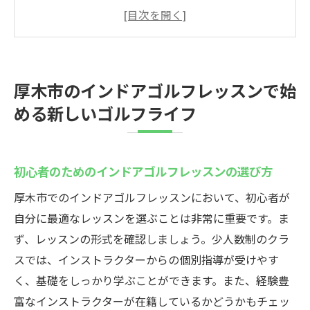
選び方
厚木市の人気インドアゴルフ施設の特徴
インドアゴルフで技術向上を目指すための
ステップ
厚木市のインドアゴルフレッスンで始
家族で楽しく参加できるインドアゴルフイ
める新しいゴルフライフ
ベント
厚木市でのインドアゴルフレッスンが提供
する特別な体験
初心者のためのインドアゴルフレッスンの選び方
インドアゴルフの効果を最大化する練習方
厚木市でのインドアゴルフレッスンにおいて、初心者が
法
自分に最適なレッスンを選ぶことは非常に重要です。ま
快適な環境でゴルフスキルを向上させる厚木市
ず、レッスンの形式を確認しましょう。少人数制のクラ
のインドアゴルフcaddy
スでは、インストラクターからの個別指導が受けやす
最新設備を備えたインドアゴルフcaddyの魅
く、基礎をしっかり学ぶことができます。また、経験豊
力
富なインストラクターが在籍しているかどうかもチェッ