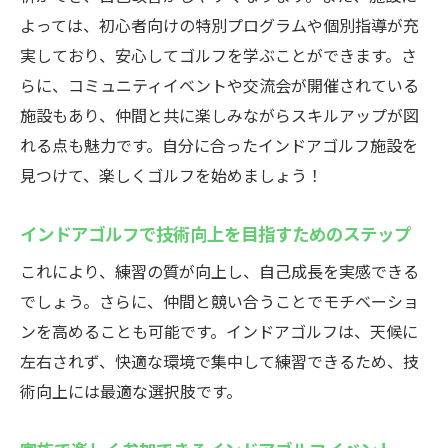
厚木市で体験できるインドアゴルフの魅力
よっては、初心者向けの特別プログラムや個別指導が充
インドアゴルフでの年間スケジュールの立
実しており、安心してゴルフを学ぶことができます。さ
て方
らに、コミュニティイベントや交流会が開催されている
厚木市のインドアゴルフでの季節限定プロ
施設もあり、仲間と共に楽しみながらスキルアップが図
グラム
れる点も魅力です。自分に合ったインドアゴルフ施設を
インドアゴルフで天候の影響を受けない利
見つけて、楽しくゴルフを始めましょう！
便性
インドアゴルフで技術向上を目指すためのステップ
厚木市のインドアゴルフ施設での快適な設
備
これにより、練習の質が向上し、自己成長を実感できる
厚木市のインドアゴルフレッスンで楽しむ個別
でしょう。さらに、仲間と競い合うことでモチベーショ
指導の効果
ンを高めることも可能です。インドアゴルフは、天候に
左右されず、快適な環境で集中して練習できるため、技
個別指導でスキルアップを実感する方法
術向上には最適な選択肢です。
厚木市でのインドアゴルフレッスンの指導
スタイル