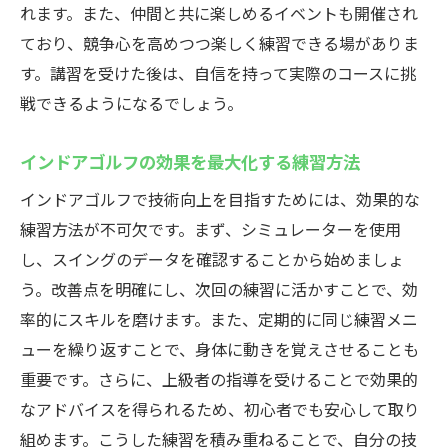
れます。また、仲間と共に楽しめるイベントも開催され
インドアゴルフレッスンでのレベルアップ
ており、競争心を高めつつ楽しく練習できる場がありま
事例
す。講習を受けた後は、自信を持って実際のコースに挑
厚木市のインドアゴルフcaddyでの柔軟な対
戦できるようになるでしょう。
応
初心者から上級者へのステップアップを支
インドアゴルフの効果を最大化する練習方法
える環境
インドアゴルフで技術向上を目指すためには、効果的な
厚木市のインドアゴルフレッスンでスキルアッ
練習方法が不可欠です。まず、シミュレーターを使用
プを目指す
し、スイングのデータを確認することから始めましょ
自己分析によるインドアゴルフスキル向上
う。改善点を明確にし、次回の練習に活かすことで、効
法
率的にスキルを磨けます。また、定期的に同じ練習メニ
厚木市での定期的なレッスン参加の利点
ューを繰り返すことで、身体に動きを覚えさせることも
インドアゴルフのシミュレーターを活用し
重要です。さらに、上級者の指導を受けることで効果的
た練習方法
なアドバイスを得られるため、初心者でも安心して取り
厚木市のインドアゴルフレッスンでの目標
組めます。こうした練習を積み重ねることで、自分の技