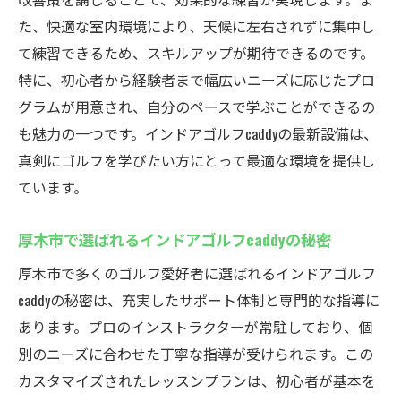
インドアゴルフcaddyでの特別プログラムの
た、快適な室内環境により、天候に左右されずに集中し
内容
て練習できるため、スキルアップが期待できるのです。
厚木市のインドアゴルフレッスンでゴルフの腕
特に、初心者から経験者まで幅広いニーズに応じたプロ
を磨こう
グラムが用意され、自分のペースで学ぶことができるの
も魅力の一つです。インドアゴルフcaddyの最新設備は、
厚木市でのインドアゴルフを始めるための
真剣にゴルフを学びたい方にとって最適な環境を提供し
ステップ
ています。
効果的なインドアゴルフ練習の方法
厚木市のインドアゴルフレッスンでの腕前
厚木市で選ばれるインドアゴルフcaddyの秘密
アップ事例
厚木市で多くのゴルフ愛好者に選ばれるインドアゴルフ
インドアゴルフでの改善ポイントの洗い出
caddyの秘密は、充実したサポート体制と専門的な指導に
し
あります。プロのインストラクターが常駐しており、個
厚木市のインドアゴルフレッスンでの進捗
別のニーズに合わせた丁寧な指導が受けられます。この
確認方法
カスタマイズされたレッスンプランは、初心者が基本を
インドアゴルフでの目標達成に向けたロー