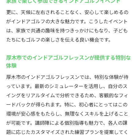
家族で楽しく参加できるインドアゴルフイベント
インストラクターのアドバイスで技術が向
更に、天候に左右されることなく、安心して楽しめるの
上
がインドアゴルフの大きな魅力です。こうしたイベント
厚木市のゴルフ愛好者に人気の個別指導
は、家族で共通の趣味を持つきっかけにもなり、子ども
インドアゴルフレッスンでのカスタマイズ
たちにもゴルフの楽しさを伝える良い機会です。
指導の利点
厚木市のインドアゴルフで効果的に学ぶ個
厚木市でのインドアゴルフレッスンが提供する特別な
別指導の実例
体験
初心者から上級者まで対応厚木市caddyのインド
厚木市のインドアゴルフレッスンでは、特別な体験が待
アゴルフレッスンの魅力
っています。最新のシミュレーターを活用し、自分のス
厚木市caddyのサポート体制とその特徴
イングをリアルタイムで分析できるため、客観的なフィ
初心者にやさしいインドアゴルフレッスン
ードバックが得られます。特に、初心者にとってはこの
のポイント
環境が安心感をもたらし、無理なくスキルを上げること
上級者向けの高度なインドアレッスンプロ
が可能です。講師陣による個別指導も魅力で、各人の課
グラム
題に応じたカスタマイズされた練習プランを提案してく