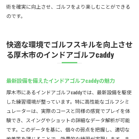
設定
術を確実に向上させ、ゴルフをより楽しむことができる
インドアゴルフでのスキルアップのプロセ
のです。
ス
厚木市のインドアゴルフ施設での成功事例
快適な環境でゴルフスキルを向上させ
インドアゴルフで快適に練習厚木市caddyのおす
る厚木市のインドアゴルフcaddy
すめレッスン
快適な練習環境の整った厚木市caddyの特長
インドアゴルフでの集中力を高めるコツ
最新設備を備えたインドアゴルフcaddyの魅力
厚木市caddyのおすすめレッスンメニューの
厚木市にあるインドアゴルフcaddyでは、最新設備を駆使
紹介
した練習環境が整っています。特に高性能なゴルフシミ
快適な施設でのリラックス効果と集中力向
ュレーターは、実際のコースと同様の感覚でプレイを体
上
験でき、スイングやショットの詳細なデータ解析が可能
厚木市のインドアゴルフcaddyでの長所を活
です。このデータを基に、個々の弱点を把握し、適切な
かした練習
改善策を講じることで、効果的な練習が実現します。ま