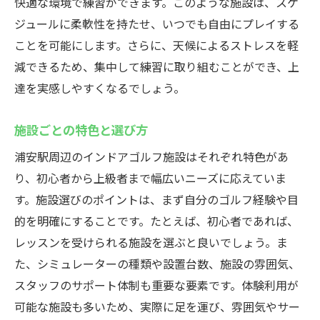
快適な環境で練習ができます。このような施設は、スケ
レンタル用品の充実さと便利さ
ジュールに柔軟性を持たせ、いつでも自由にプレイする
施設スタッフによるサポート内容
ことを可能にします。さらに、天候によるストレスを軽
ウテミルでの練習時間の有効活用法
減できるため、集中して練習に取り組むことができ、上
リアルなゴルフ練習ができる浦安駅のインドア
達を実感しやすくなるでしょう。
ゴルフ施設
施設ごとの特色と選び方
リアルな打球感を体験できる設備
練習環境の整った打席の紹介
浦安駅周辺のインドアゴルフ施設はそれぞれ特色があ
パッティンググリーンでの実践練習法
り、初心者から上級者まで幅広いニーズに応えていま
す。施設選びのポイントは、まず自分のゴルフ経験や目
インドア施設ならではのトレーニングメリ
的を明確にすることです。たとえば、初心者であれば、
ット
レッスンを受けられる施設を選ぶと良いでしょう。ま
ゴルフスキルを高めるための環境づくり
た、シミュレーターの種類や設置台数、施設の雰囲気、
施設利用者の声とその満足度
スタッフのサポート体制も重要な要素です。体験利用が
インドアゴルフの料金と選び方浦安駅周辺のお
可能な施設も多いため、実際に足を運び、雰囲気やサー
すすめスポット