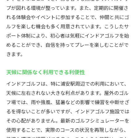
最新技術を駆使したシミュレーターの利点
プが図れる環境が整っています。また、定期的に開催さ
シミュレーターと実際のコースの違い
れる体験会やイベントに参加することで、仲間と共にゴ
初心者がシミュレーターを使う際のポイン
ルフを楽しむ機会も多く用意されています。こうしたサ
ト
ポート体制により、初心者は気軽にインドアゴルフを始
実際のゴルフとシミュレーターの相乗効果
めることができ、自信を持ってプレーを楽しむことがで
シミュレーターの定期メンテナンスとその
きます。
意義
天候に関係なく利用できる利便性
シミュレーターを用いた独自練習メニュー
提案
インドアゴルフは、特に浦安駅周辺での利用において、
インドアゴルフ初心者におすすめウテミル浦安
天候に左右されない大きな利点があります。屋外のゴル
駅前店の施設ガイド
フ場では、雨や強風、猛暑などの影響で練習を中断せざ
施設内の設備とその活用法
るを得ないことが多いですが、インドアゴルフ施設では
その心配がありません。最新のゴルフシミュレーターを
初心者専用のプログラムの紹介
使用することで、実際のコースの状況を再現しながら、
ウテミルでの初めてのゴルフ体験談