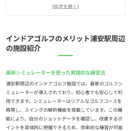
法
初心者が安心して始められるサポート体制
天候に関係なく利用できる利便性
施設ごとの特色と選び方
インドアゴルフのメリット浦安駅周辺
浦安駅周辺の交通アクセスと施設情報
の施設紹介
インドアゴルフ施設でのイベントや体験会
情報
初心者必見浦安駅で人気のインドアゴルフ施設
最新シミュレーターを使った実践的な練習法
と料金
浦安駅周辺のインドアゴルフ施設では、最新のゴルフシ
料金体系の比較と選び方
ミュレーターが導入されており、初心者でも安心して利
初心者におすすめのコース紹介
用できます。シミュレーターはリアルなゴルフコースを
特典や割引情報を有効活用するコツ
再現し、スイングの解析機能を搭載しています。この機
インストラクターによる個別レッスンの魅
能により、自分のショットデータを確認し、改善するポ
力
イントを具体的に把握できるため、効率的な練習が可能