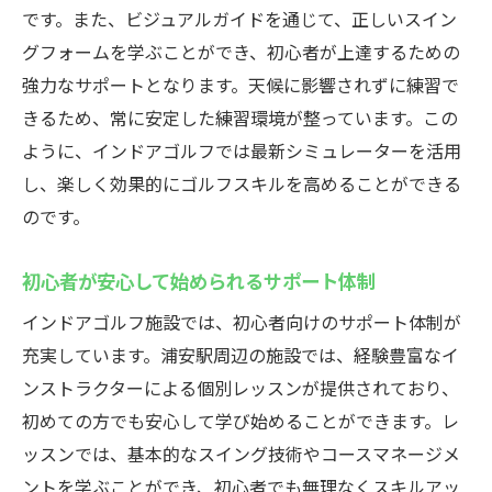
です。また、ビジュアルガイドを通じて、正しいスイン
施設の雰囲気と利用者の声
グフォームを学ぶことができ、初心者が上達するための
ゴルフ初心者が知っておくべき基礎情報
強力なサポートとなります。天候に影響されずに練習で
天候に左右されない練習浦安駅近くのインドア
きるため、常に安定した練習環境が整っています。この
ゴルフ施設ウテミル浦安駅前店
ように、インドアゴルフでは最新シミュレーターを活用
ウテミルの特徴と強み
し、楽しく効果的にゴルフスキルを高めることができる
シミュレーターによるリアルなコース体験
のです。
初心者向けレッスンの内容と効果
初心者が安心して始められるサポート体制
施設利用の流れと注意点
ウテミルでの練習プランとその活用法
インドアゴルフ施設では、初心者向けのサポート体制が
インドアゴルフでの継続的なスキルアップ
充実しています。浦安駅周辺の施設では、経験豊富なイ
方法
ンストラクターによる個別レッスンが提供されており、
初めての方でも安心して学び始めることができます。レ
浦安駅周辺のインドアゴルフ最新シミュレータ
ッスンでは、基本的なスイング技術やコースマネージメ
ーを体験
ントを学ぶことができ、初心者でも無理なくスキルアッ