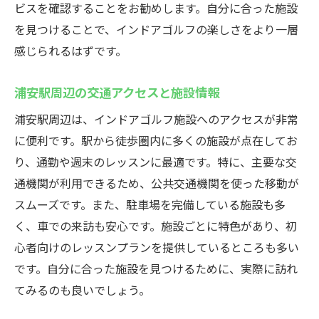
ビスを確認することをお勧めします。自分に合った施設
料金プランごとの特徴を比較
を見つけることで、インドアゴルフの楽しさをより一層
施設選びのポイントと注意点
感じられるはずです。
長期契約で得られるメリット
浦安駅周辺の交通アクセスと施設情報
施設ごとのキャンペーン情報
料金プランに関するよくある質問
浦安駅周辺は、インドアゴルフ施設へのアクセスが非常
に便利です。駅から徒歩圏内に多くの施設が点在してお
お得に通うためのヒント
り、通勤や週末のレッスンに最適です。特に、主要な交
効率よくスキルアップ浦安駅近くのインドアゴ
通機関が利用できるため、公共交通機関を使った移動が
ルフ施設
スムーズです。また、駐車場を完備している施設も多
スキルアップを目指すための練習法
く、車での来訪も安心です。施設ごとに特色があり、初
効率的なレッスンプランニング方法
心者向けのレッスンプランを提供しているところも多い
初心者から上級者へのステップアップ
です。自分に合った施設を見つけるために、実際に訪れ
施設での練習成果を最大化する工夫
てみるのも良いでしょう。
技術向上に役立つ施設の活用例