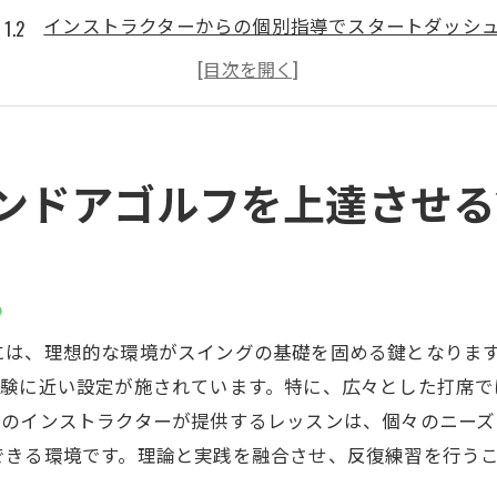
インストラクターからの個別指導でスタートダッシ
目標設定の重要性とその方法
定期的なフィードバックで成長を確認
練習スケジュールの工夫で効率的に上達
コミュニティを活用したモチベーション維持
ンドアゴルフを上達させる
藤沢駅近くで楽しむインドアゴルフの魅力
アクセスの良さで日常に溶け込むゴルフ体験
時間を気にせず利用できる利便性
る
最新設備でリアルなゴルフシミュレーション
には、理想的な環境がスイングの基礎を固める鍵となりま
雨の日でも快適に練習できる室内環境
体験に近い設定が施されています。特に、広々とした打席で
仲間と競い合いながら技術を磨く
任のインストラクターが提供するレッスンは、個々のニー
アフターファイブのリフレッシュに最適
できる環境です。理論と実践を融合させ、反復練習を行う
初心者におすすめのインドアゴルフの始め方とコツ