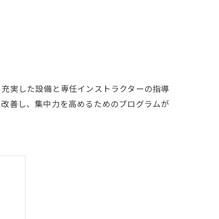
LFCLUB(スズヨンゴルフクラブ)料金表
有店 料金表
、充実した設備と専任インストラクターの指導
を改善し、集中力を高めるためのプログラムが