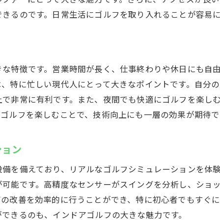
チームで成長する喜びを共有
できるのです。日常生活にゴルフを取り入れることが容易
リラックスした雰囲気で気軽にプレー
共通の趣味を通じたコミュニティの形成
きな特徴です。営業時間が長く、仕事終わりや休日にも自
は、特に忙しい現代人にとって大きなポイントです。自分
上で非常に有利です。また、夜間でも快適にゴルフを楽しむ
もゴルフを楽しむことで、技術向上にも一層の効果が期待で
ション
設備を備えており、リアルなゴルフシミュレーションを体
が可能です。高精度なセンサーがスイングを分析し、ショ
グの改善を効率的に行うことができ、特に初心者でもすぐ
ができるのも、インドアゴルフの大きな魅力です。