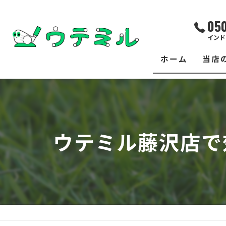
05
インド
ホーム
当店
サー
レッ
ウテミル藤沢店で
練習
イベ
フィ
クラ