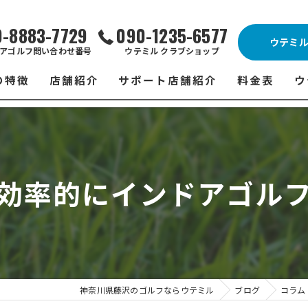
0-8883-7729
090-1235-6577
ウテミ
アゴルフ問い合わせ番号
ウテミル クラブショップ
の特徴
店舗紹介
サポート店舗紹介
料金表
ウ
ビス
ウテミル 藤沢店
シミュレーションゴルフ Caddy
藤沢店 料金
ウ
スン
ウテミル 浦安駅前店
Golfet亀有店
浦安駅前店 
ウ
効率的にインドアゴル
場
市原インドアゴルフ
スズヨンゴルフクラブ(SUZU4-GOLFCLUB)
市原インドアゴ
フ
ント
ウテミルスクール高崎店
ウテミルスクー
フ
ッティング
サポート店舗
よ
シミュレーシ
ブショップ
試
神奈川県藤沢のゴルフならウテミル
ブログ
コラム