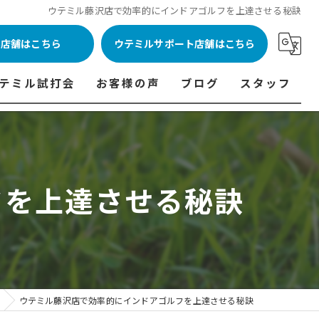
ウテミル藤沢店で効率的にインドアゴルフを上達させる秘訣
ル店舗はこちら
ウテミルサポート店舗はこちら
テミル試打会
お客様の声
ブログ
スタッフ
表
テミル試打会とは・・・
ウテミルインドア会員様の声
コラム
代表あいさつ
料金表
テミル試打会日程
フィッテイング・試打会参加者の声
フを上達させる秘訣
ルフ 料金表
ィッテイング・試打会 商品ラインナップ一覧
ル高崎店 料金表
ィッター紹介
 料金表
くある質問
ョンゴルフ Caddy 料金表
打会開催受付
ウテミル藤沢店で効率的にインドアゴルフを上達させる秘訣