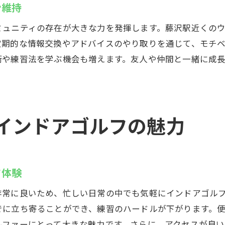
初心者から上級者まで対応する機材
ン維持
最新技術が可能にするデータ分析
ミュニティの存在が大きな力を発揮します。藤沢駅近くの
インドアゴルフの上達を支えるウテミル藤沢店のプログ
定期的な情報交換やアドバイスのやり取りを通じて、モチ
個別の課題に合わせたカリキュラムの提案
術や練習法を学ぶ機会も増えます。友人や仲間と一緒に成
定期的なスキル評価で目標をリフレッシュ
多様なコース設定で飽きない練習
インストラクターによる継続的なサポート
インドアゴルフの魅力
成果を実感できる目標設定の方法
仲間と切磋琢磨できるグループレッスン
ウテミル藤沢店で仲間と楽しむインドアゴルフの魅力
フ体験
ゴルフを通じた新しい友人との出会い
非常に良いため、忙しい日常の中でも気軽にインドアゴル
仲間と競い合うことで技術向上
でに立ち寄ることができ、練習のハードルが下がります。
イベントやコンペで楽しく参加
ルファーにとって大きな魅力です。さらに、アクセスが良い