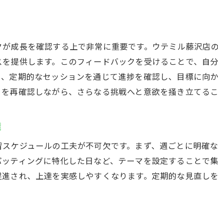
定期的な進捗確認で目標達成をサポート
集中力をキープするためのインドアゴルフの秘訣
短時間で成果を上げる練習法
クが成長を確認する上で非常に重要です。ウテミル藤沢店
集中力を高める呼吸法とメンタルテクニック
スを提供します。このフィードバックを受けることで、自
疲労を最小限に抑える休息の取り方
た、定期的なセッションを通じて進捗を確認し、目標に向
心を落ち着けるためのメンタルトレーニング
さを再確認しながら、さらなる挑戦へと意欲を掻き立てる
リラックスできる環境作りの工夫
長時間でも飽きない練習メニュー
達
リアルなゴルフ体験を提供するウテミル藤沢店の設備
習スケジュールの工夫が不可欠です。まず、週ごとに明確
先進的なゴルフシミュレーターの紹介
パッティングに特化した日など、テーマを設定することで
実際のコースを再現した練習環境
促進され、上達を実感しやすくなります。定期的な見直し
全天候型の快適な練習スペース
プレーヤーのニーズに応える多彩な設備