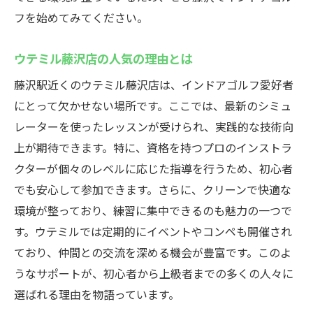
効率的なスキル向上のための練習法
フを始めてみてください。
インドアゴルフでのコースシミュレーショ
ン活用
ウテミル藤沢店の人気の理由とは
実践的なインドアゴルフレッスンプログラ
藤沢駅近くのウテミル藤沢店は、インドアゴルフ愛好者
ム
にとって欠かせない場所です。ここでは、最新のシミュ
藤沢駅のウテミル施設で技術向上
レーターを使ったレッスンが受けられ、実践的な技術向
天候に左右されないインドアゴルフで快適プレ
上が期待できます。特に、資格を持つプロのインストラ
ー
クターが個々のレベルに応じた指導を行うため、初心者
天候の心配不要なインドアゴルフの利点
でも安心して参加できます。さらに、クリーンで快適な
環境が整っており、練習に集中できるのも魅力の一つで
いつでも快適に練習できるインドア環境
す。ウテミルでは定期的にイベントやコンペも開催され
雨の日でも楽しめる藤沢駅のインドアゴル
ており、仲間との交流を深める機会が豊富です。このよ
フ
うなサポートが、初心者から上級者までの多くの人々に
インドアゴルフでのシーズンを問わないプ
選ばれる理由を物語っています。
レー