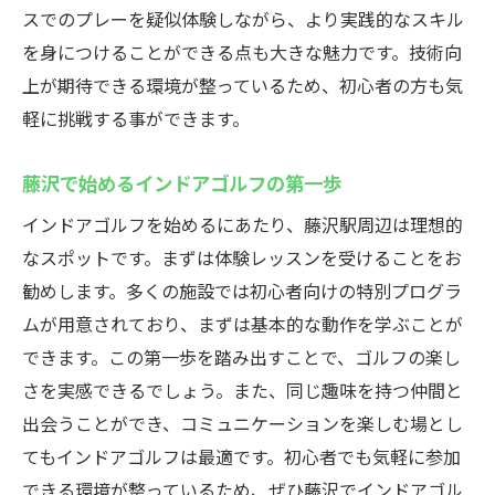
スでのプレーを疑似体験しながら、より実践的なスキル
初心者から上級者まで藤沢駅のインドアゴルフ
を身につけることができる点も大きな魅力です。技術向
が人気
上が期待できる環境が整っているため、初心者の方も気
インドアゴルフが藤沢で人気の理由
軽に挑戦する事ができます。
初心者から上級者まで楽しめる環境
藤沢駅のインドアゴルフ施設の充実度
藤沢で始めるインドアゴルフの第一歩
多様なニーズに応えるインドアゴルフレッ
インドアゴルフを始めるにあたり、藤沢駅周辺は理想的
スン
なスポットです。まずは体験レッスンを受けることをお
藤沢でのインドアゴルフが選ばれる理由
勧めします。多くの施設では初心者向けの特別プログラ
上級者も満足できる練習施設
ムが用意されており、まずは基本的な動作を学ぶことが
できます。この第一歩を踏み出すことで、ゴルフの楽し
インドアゴルフでスキルアップウテミル藤沢店
さを実感できるでしょう。また、同じ趣味を持つ仲間と
の施設紹介
出会うことができ、コミュニケーションを楽しむ場とし
スキルアップに必要なインドアゴルフ設備
てもインドアゴルフは最適です。初心者でも気軽に参加
ウテミル藤沢店の特長と魅力
できる環境が整っているため、ぜひ藤沢でインドアゴル