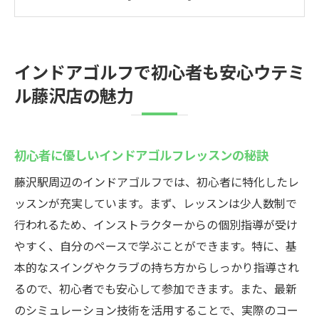
藤沢で始めるインドアゴルフの第一歩
ウテミル藤沢店の人気の理由とは
安全で快適なインドアゴルフの魅力
インドアゴルフで初心者も安心ウテミ
初心者向けのゴルフクラブ選び
ル藤沢店の魅力
藤沢駅近くでのインドアゴルフ体験談
最新設備のインドアゴルフ藤沢駅で快適な練習
環境
初心者に優しいインドアゴルフレッスンの秘訣
最新テクノロジーを活用したインドアゴル
藤沢駅周辺のインドアゴルフでは、初心者に特化したレ
フ
ッスンが充実しています。まず、レッスンは少人数制で
藤沢駅周辺のインドアゴルフ施設の特徴
行われるため、インストラクターからの個別指導が受け
設備が整った環境での効果的な練習法
やすく、自分のペースで学ぶことができます。特に、基
快適なインドアゴルフのための施設選び
本的なスイングやクラブの持ち方からしっかり指導され
るので、初心者でも安心して参加できます。また、最新
最新のゴルフシミュレーター体験
のシミュレーション技術を活用することで、実際のコー
藤沢駅でのインドアゴルフ設備紹介