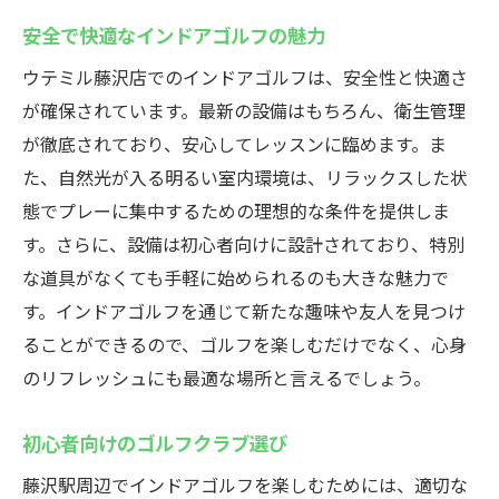
天候に左右されないゴルフライフの楽しみ
安全で快適なインドアゴルフの魅力
方
ウテミル藤沢店でのインドアゴルフは、安全性と快適さ
快適なインドアゴルフでのプレー体験
が確保されています。最新の設備はもちろん、衛生管理
コミュニティ形成インドアゴルフで仲間と楽し
が徹底されており、安心してレッスンに臨めます。ま
む
た、自然光が入る明るい室内環境は、リラックスした状
インドアゴルフで広がる新しい友人関係
態でプレーに集中するための理想的な条件を提供しま
コミュニティが支えるインドアゴルフライ
す。さらに、設備は初心者向けに設計されており、特別
フ
な道具がなくても手軽に始められるのも大きな魅力で
仲間と楽しむインドアゴルフの魅力
す。インドアゴルフを通じて新たな趣味や友人を見つけ
ることができるので、ゴルフを楽しむだけでなく、心身
インドアゴルフを通じたコミュニケーショ
のリフレッシュにも最適な場所と言えるでしょう。
ンの輪
藤沢駅のインドアゴルフでの社交の場
初心者向けのゴルフクラブ選び
インドアゴルフが生み出すコミュニティの
藤沢駅周辺でインドアゴルフを楽しむためには、適切な
力