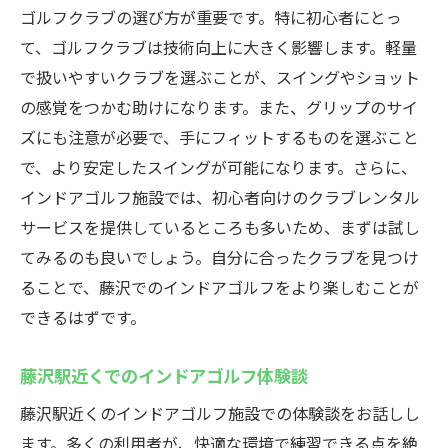
ゴルフクラブの選び方が重要です。特に初心者にとっ
藤沢駅周辺のインドアゴルフ設備とその魅力
て、ゴルフクラブは技術向上に大きく影響します。軽量
藤沢駅周辺の最新インドアゴルフ施設
で扱いやすいクラブを選ぶことが、スイングやショット
魅力的なインドアゴルフ設備の紹介
の感覚をつかむ助けになります。また、グリップのサイ
藤沢でのインドアゴルフのアクセス方法
ズにも注意が必要で、手にフィットするものを選ぶこと
設備が充実した藤沢駅のゴルフ施設
で、より安定したスイングが可能になります。さらに、
インドアゴルフ施設の利用方法と利便性
インドアゴルフ施設では、初心者向けのクラブレンタル
サービスを提供しているところも多いため、まずは試し
地元で人気のインドアゴルフ設備
てみるのも良いでしょう。自分に合ったクラブを見つけ
インドアゴルフで技術向上ウテミル藤沢店のレ
ることで、藤沢でのインドアゴルフをより楽しむことが
ッスン詳細
できるはずです。
技術向上のためのインドアゴルフレッスン
紹介
藤沢駅近くでのインドアゴルフ体験談
ウテミル藤沢店の特別レッスンプラン
藤沢駅近くのインドアゴルフ施設での体験談をお話しし
個別指導とグループレッスンの選び方
ます。多くの利用者が、快適な環境で練習できる点を絶