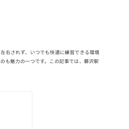
LFCLUB(スズヨンゴルフクラブ)料金表
有店 料金表
に左右されず、いつでも快適に練習できる環境
るのも魅力の一つです。この記事では、藤沢駅