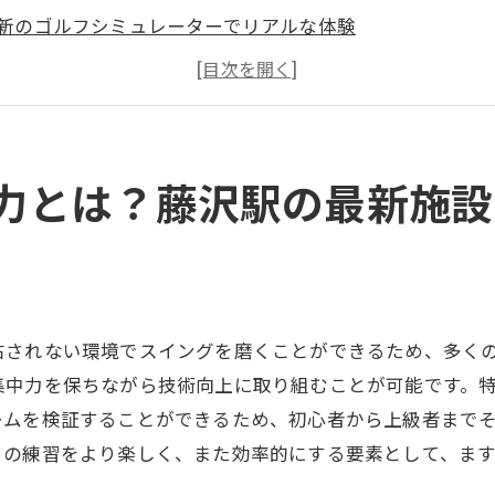
新のゴルフシミュレーターでリアルな体験
心者から上級者まで対応の多様なプラン
沢駅周辺のアクセスの良さ
ンドア練習で効率よくスキルを磨く方法
術向上に役立つ施設設備の活用法
力とは？藤沢駅の最新施設
のインドアゴルフで天候に左右されない練習を楽しむ方法
候を気にせず通える練習場の魅力
年を通じて快適に利用できる環境
短で無理なくゴルフスキルを向上
右されない環境でスイングを磨くことができるため、多く
際のゴルフコースに近いシミュレーション
集中力を保ちながら技術向上に取り組むことが可能です。
間を有効活用したインドア練習の利点
ームを検証することができるため、初心者から上級者まで
沢駅のインドアゴルフでのシミュレーション活用法
フの練習をより楽しく、また効率的にする要素として、ま
も安心！ウテミル藤沢店のインドアゴルフで基礎から学ぶ