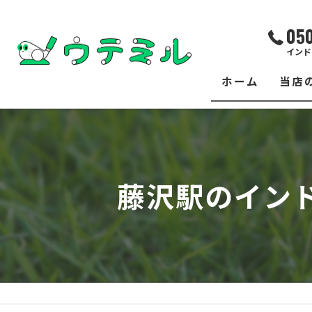
05
インド
ホーム
当店
サー
レッ
藤沢駅のイン
練習
イベ
フィ
クラ