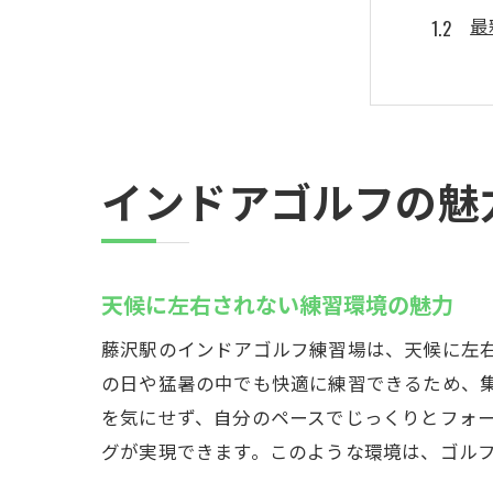
最
初
藤
イ
技
インドアゴルフの魅
藤沢駅
天
一
天候に左右されない練習環境の魅力
時
藤沢駅のインドアゴルフ練習場は、天候に左
実
の日や猛暑の中でも快適に練習できるため、
時
を気にせず、自分のペースでじっくりとフォ
藤
グが実現できます。このような環境は、ゴル
初心者