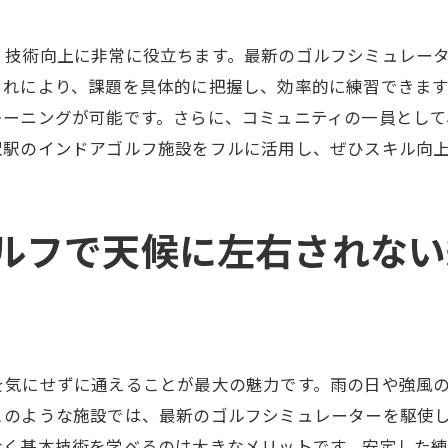
沢駅のインドアゴルフでの継続的な練習
果を出すためのレッスン受講方法
、技術向上に非常に役立ちます。最新のゴルフシミュレー
のインドアゴルフで効率的にスキルアップするための秘訣
これにより、課題を具体的に把握し、効率的に練習できま
時間で成果を上げる練習のコツ
レーニングが可能です。さらに、コミュニティの一員として
沢駅のインドアゴルフ施設をフルに活用し、ぜひスキル向
率的にスイングを改善する方法
沢駅でのインドアゴルフの実践的活用法
分に合ったスキルアッププランの選び方
ルフで天候に左右されない
習の質を向上させるポイント
キル向上に向けた効果的なアプローチ
周辺のインドアゴルフで練習効果を最大化する方法
備を最大限に活用するためのアイデア
を気にせずに通えることが最大の魅力です。雨の日や強風
沢駅のインドアゴルフでの効果的な時間管理
このような施設では、最新のゴルフシミュレーターを駆使
習成果を高めるための心構え
なく基本技術を学べるのは大きなメリットです。安定した