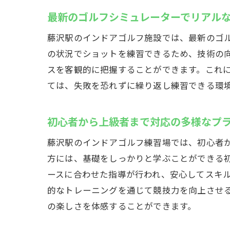
最新のゴルフシミュレーターでリアル
初
基
藤沢駅のインドアゴルフ施設では、最新のゴ
未
の状況でショットを練習できるため、技術の
スを客観的に把握することができます。これ
イ
ては、失敗を恐れずに繰り返し練習できる環
藤
初
初心者から上級者まで対応の多様なプ
藤沢駅
上
藤沢駅のインドアゴルフ練習場では、初心者
方には、基礎をしっかりと学ぶことができる
技
ースに合わせた指導が行われ、安心してスキ
高
的なトレーニングを通じて競技力を向上させ
上
の楽しさを体感することができます。
藤