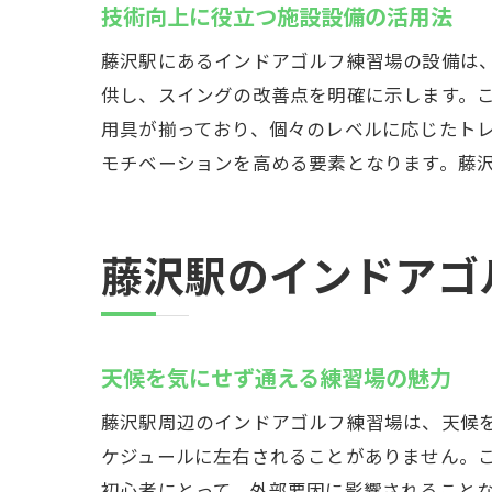
藤
技術向上に役立つ施設設備の活用法
成
藤沢駅にあるインドアゴルフ練習場の設備は
藤沢駅
供し、スイングの改善点を明確に示します。
短
用具が揃っており、個々のレベルに応じたト
モチベーションを高める要素となります。藤
効
藤
自
藤沢駅のインドアゴ
練
ス
藤沢駅
天候を気にせず通える練習場の魅力
設
藤沢駅周辺のインドアゴルフ練習場は、天候
藤
ケジュールに左右されることがありません。
練
初心者にとって、外部要因に影響されること