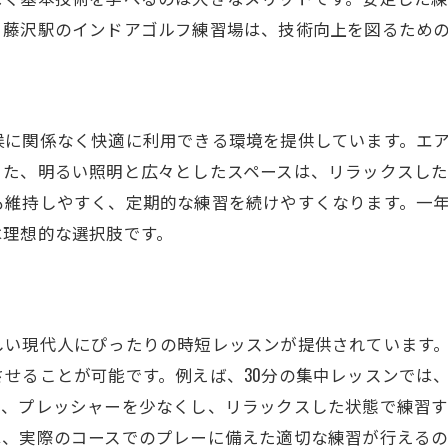
ンストラクターの指導を活用した効率的な練習
、藤沢駅のインドアゴルフ練習場は、技術向上を図るため
習の質を高めるための自己分析法
大の効果を引き出すための練習戦略
候に関係なく快適に利用できる環境を提供しています。エ
また、明るい照明と広々としたスペースは、リラックスし
も維持しやすく、定期的な練習を続けやすくなります。一
は理想的な選択肢です。
しい現代人にぴったりの時短レッスンが提供されています
せることが可能です。例えば、30分の集中レッスンでは
は、プレッシャーを少なくし、リラックスした状態で練習
は、実際のコースでのプレーに備えた適切な練習が行えるの