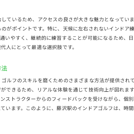
技志向のゴルファーに向けた設備の活用
タイムでスイング分析！藤沢駅のインドアゴルフ施設の活
合しているため、アクセスの良さが大きな魅力となってい
イング分析で自分の動きを見直す
るのがポイントです。特に、天候に左右されないインドア
アルタイムで改善点を発見する方法
、通いやすく、継続的に練習することが可能になるため、
ンストラクターによる的確なアドバイス
現代人にとって最適な選択肢です。
イング改善に役立つ最新技術
沢駅のインドアゴルフで精度を高める方法
方法
ータを活用して効率的に技術向上
くゴルフのスキルを磨くためのさまざまな方法が提供され
のインドアゴルフウテミル藤沢店で技術向上を目指すため
習ができるため、リアルな体験を通じて技術向上が図れま
設の特徴を活かした練習法
インストラクターからのフィードバックを受けながら、個
標達成のための計画的なトレーニング
えています。このように、藤沢駅のインドアゴルフは、時
ンストラクターと一緒に行う効果的なレッスン
キルアップに必要な取り組み方