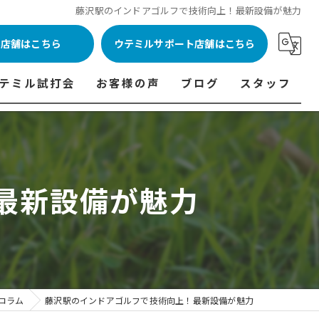
藤沢駅のインドアゴルフで技術向上！最新設備が魅力
ル店舗はこちら
ウテミルサポート店舗はこちら
テミル試打会
お客様の声
ブログ
スタッフ
表
テミル試打会とは・・・
ウテミルインドア会員様の声
コラム
代表あいさつ
料金表
テミル試打会日程
フィッテイング・試打会参加者の声
最新設備が魅力
ルフ 料金表
ィッテイング・試打会 商品ラインナップ一覧
ル高崎店 料金表
ィッター紹介
 料金表
くある質問
ョンゴルフ Caddy 料金表
打会開催受付
コラム
藤沢駅のインドアゴルフで技術向上！最新設備が魅力