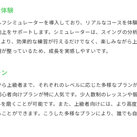
な体験
心者におすすめの優しい指導メニュー
礎からしっかりと学べるレッスンプラン
ルフシミュレーターを導入しており、リアルなコースを体
経験者でも安心のサポート体制
向上をサポートします。シミュレーターは、スイングの分
により、効果的な練習が行えるだけでなく、楽しみながら
ンドアゴルフでスムーズに技術習得
境が整っているため、成長を実感しやすいです。
沢駅で気軽に始められるゴルフ体験
めてでも楽しめるインドアゴルフの魅力
ラン
のインドアゴルフで上級者におすすめのレッスンプラン
級者向けの特別トレーニングメニュー
から上級者まで、それぞれのレベルに応じた多様なプラン
初心者向けプランが特に人気です。少人数制のレッスンや
術を磨くための個別指導プラン
ルを磨くことが可能です。また、上級者向けには、より高
度なゴルフ戦略を学ぶ練習法
ることができます。こうした多様なプランにより、誰でも
級者が挑むべきインドアゴルフのチャレンジ
沢駅でスキルを更に磨くポイント