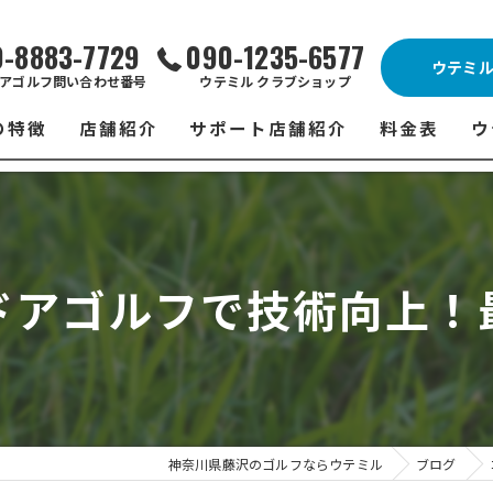
0-8883-7729
090-1235-6577
ウテミ
アゴルフ問い合わせ番号
ウテミル クラブショップ
の特徴
店舗紹介
サポート店舗紹介
料金表
ウ
ビス
ウテミル 藤沢店
シミュレーションゴルフ Caddy
藤沢店 料金
ウ
スン
ウテミル 浦安駅前店
Golfet亀有店
浦安駅前店 
ウ
ドアゴルフで技術向上！
場
市原インドアゴルフ
スズヨンゴルフクラブ(SUZU4-GOLFCLUB)
市原インドアゴ
フ
ント
ウテミルスクール高崎店
ウテミルスクー
フ
ッティング
サポート店舗
よ
シミュレーシ
ブショップ
試
神奈川県藤沢のゴルフならウテミル
ブログ