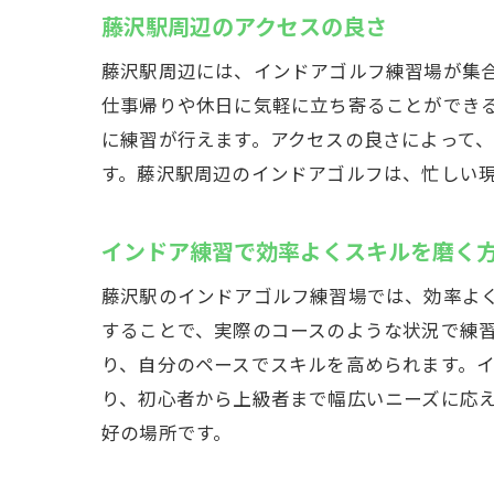
競
藤沢駅周辺のアクセスの良さ
リアル
藤沢駅周辺には、インドアゴルフ練習場が集
ス
仕事帰りや休日に気軽に立ち寄ることができ
リ
に練習が行えます。アクセスの良さによって
イ
す。藤沢駅周辺のインドアゴルフは、忙しい
ス
藤
インドア練習で効率よくスキルを磨く
デ
藤沢駅のインドアゴルフ練習場では、効率よ
藤沢駅
することで、実際のコースのような状況で練
施
り、自分のペースでスキルを高められます。
目
り、初心者から上級者まで幅広いニーズに応
イ
好の場所です。
ス