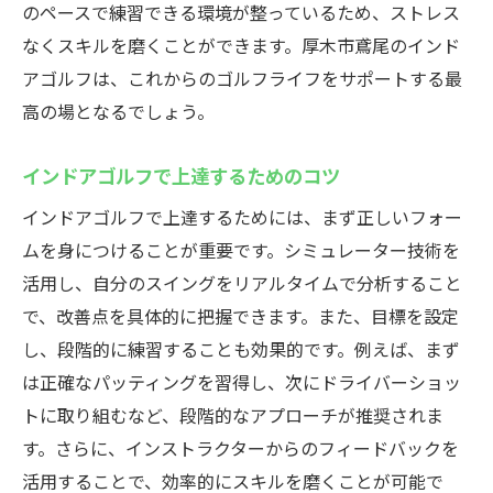
のペースで練習できる環境が整っているため、ストレス
最新技術でリアルな体験！厚木市鳶尾のインド
なくスキルを磨くことができます。厚木市鳶尾のインド
アゴルフ
アゴルフは、これからのゴルフライフをサポートする最
最新シミュレーターの特長とその体験
高の場となるでしょう。
リアルなゴルフ体験を実現するテクノロジ
ー
インドアゴルフで上達するためのコツ
シミュレーターでのリアルコース再現
インドアゴルフで上達するためには、まず正しいフォー
最新技術を活用した練習方法
ムを身につけることが重要です。シミュレーター技術を
厚木市での最新技術を体験するメリット
活用し、自分のスイングをリアルタイムで分析すること
で、改善点を具体的に把握できます。また、目標を設定
リアルな練習環境を提供するシミュレータ
し、段階的に練習することも効果的です。例えば、まず
ー
は正確なパッティングを習得し、次にドライバーショッ
厚木市鳶尾でインドアゴルフを始める理由と魅
トに取り組むなど、段階的なアプローチが推奨されま
力
す。さらに、インストラクターからのフィードバックを
インドアゴルフの始め方と必要な準備
活用することで、効率的にスキルを磨くことが可能で