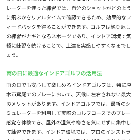
法
レーターを使った練習では、自分のショットがどのよう
に飛ぶかをリアルタイムで確認できるため、効果的なフ
インドアゴルフで雨の日も充実！厚木市鳶尾の
ィードバックを得ることができます。ゴルフは繰り返し
新スポットはCaddy
の練習がカギとなるスポーツであり、インドア環境で気
Caddyのインドアゴルフ施設の特徴
軽に練習を続けることで、上達を実感しやすくなるでし
雨の日のストレスを軽減するインドア環境
ょう。
初心者におすすめのCaddy施設活用法
Caddyでのゴルフスキル向上プログラム
雨の日に最適なインドアゴルフの活用法
施設内での充実したサービス
雨の日でも安心して楽しめるインドアゴルフは、特に厚
Caddyでの体験を共有する方法
木市鳶尾でのプレーにおいて、天候に左右されない最大
初心者も安心！厚木市鳶尾のインドアゴルフ施
のメリットがあります。インドアゴルフでは、最新のシ
設の使い方
ミュレーターを利用して実際のゴルフコースでのプレー
初めてのインドアゴルフの不安を解消する
感覚を体験でき、屋外の湿気や寒さを気にせずに集中し
方法
て練習できます。インドア環境では、プロのインストラ