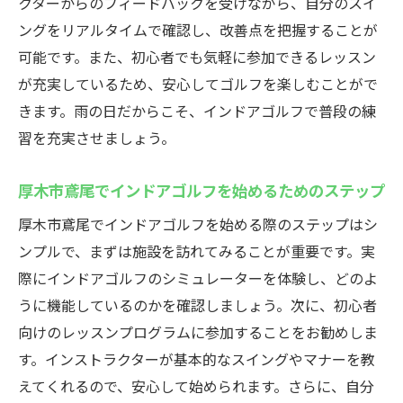
クターからのフィードバックを受けながら、自分のスイ
初心者向けインドアゴルフの楽しみ方
ングをリアルタイムで確認し、改善点を把握することが
インドアゴルフを始める際に必要な準備
可能です。また、初心者でも気軽に参加できるレッスン
初心者が学ぶべき基本的なスイング技術
が充実しているため、安心してゴルフを楽しむことがで
インストラクターのサポートを活用する方
きます。雨の日だからこそ、インドアゴルフで普段の練
法
習を充実させましょう。
厚木市鳶尾の施設での初回体験ガイド
天候に関係なくゴルフ練習！厚木市鳶尾のイン
厚木市鳶尾でインドアゴルフを始めるためのステップ
ドアゴルフはCaddy
厚木市鳶尾でインドアゴルフを始める際のステップはシ
Caddyでのインドアゴルフの利点
ンプルで、まずは施設を訪れてみることが重要です。実
天候に影響されない練習のメリット
際にインドアゴルフのシミュレーターを体験し、どのよ
Caddyのインドア施設を活用した練習法
うに機能しているのかを確認しましょう。次に、初心者
向けのレッスンプログラムに参加することをお勧めしま
Caddyでの技術向上プログラムの紹介
す。インストラクターが基本的なスイングやマナーを教
天候を気にせず練習できる快適環境
えてくれるので、安心して始められます。さらに、自分
Caddyでのインドアゴルフ体験を楽しむコツ