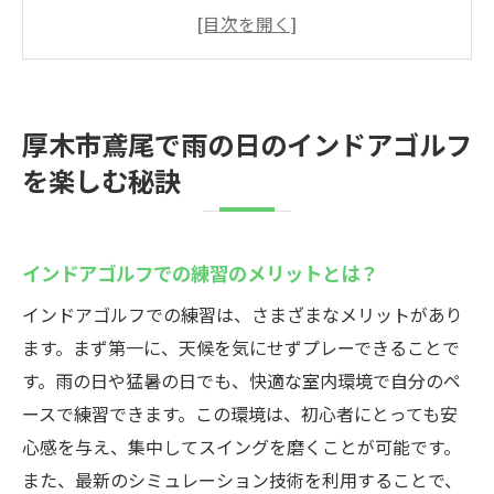
初心者が知っておきたいインドアゴルフの
基礎
雨の日に最適なインドアゴルフの活用法
厚木市鳶尾でインドアゴルフを始めるため
厚木市鳶尾で雨の日のインドアゴルフ
のステップ
を楽しむ秘訣
インドアゴルフで上達するためのコツ
厚木市鳶尾のインドアゴルフで得られる技
術向上
インドアゴルフでの練習のメリットとは？
最新シミュレーターで体験する厚木市のインド
インドアゴルフでの練習は、さまざまなメリットがあり
アゴルフ
ます。まず第一に、天候を気にせずプレーできることで
シミュレーター技術の進化とその魅力
す。雨の日や猛暑の日でも、快適な室内環境で自分のペ
厚木市鳶尾で体験できるシミュレーターの
ースで練習できます。この環境は、初心者にとっても安
特徴
心感を与え、集中してスイングを磨くことが可能です。
初心者におすすめのシミュレーター活用法
また、最新のシミュレーション技術を利用することで、