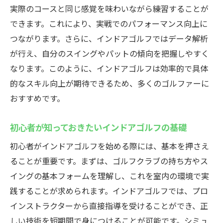
シミュレーターを活用した練習メニューの
実際のコースと同じ感覚を味わいながら練習することが
提案
できます。これにより、実戦でのパフォーマンス向上に
つながります。さらに、インドアゴルフではデータ解析
実際のコースをシミュレーターで再現する
が行え、自分のスイングやパットの傾向を把握しやすく
方法
なります。このように、インドアゴルフは効率的で具体
厚木市鳶尾のシミュレーターを活用したレ
的なスキル向上が期待できるため、多くのゴルファーに
ッスンの利点
おすすめです。
天候に左右されない厚木市のインドアゴルフ施
設の魅力
初心者が知っておきたいインドアゴルフの基礎
インドアゴルフ施設の設備紹介
初心者がインドアゴルフを始める際には、基本を押さえ
雨の日でも快適にプレーできる理由
ることが重要です。まずは、ゴルフクラブの持ち方やス
天候に左右されない練習の重要性
イングの基本フォームを理解し、これを室内の環境で実
インドア環境でのゴルフスキル向上法
践することが求められます。インドアゴルフでは、プロ
厚木市鳶尾の施設を選ぶポイント
インストラクターから直接指導を受けることができ、正
インドアゴルフ施設を最大限に活用する方
しい技術を短期間で身につけることが可能です。シミュ