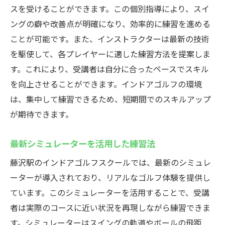
スを受けることができます。この個別指導により、スイ
リアルなコース体験ができる藤沢駅のインドア
ングの癖や改善点が明確になり、効率的に練習を進める
ゴルフ
ことが可能です。また、インストラクターは最新の技術
バーチャルコースで体験するリアル感
を駆使して、各プレイヤーに適した練習方法を提案しま
シミュレーターの魅力と選び方
す。これにより、受講者は自分に合ったペースでスキル
特定のコースでのプレイ検証
を向上させることができます。インドアゴルフの環境
様々なコンディションでの練習法
は、集中して練習できるため、短期間でのスキルアップ
が期待できます。
コース戦略の練習方法
実践に近い練習でメンタルを強化
最新シミュレーターを活用した練習法
ウテミル藤沢店のインドアゴルフスクールでス
藤沢駅のインドアゴルフスクールでは、最新のシミュレ
イングを磨こう
ーターが導入されており、リアルなゴルフ体験を提供し
ウテミル藤沢店の特徴と魅力
ています。このシミュレーターを活用することで、受講
定期的なスイング分析の重要性
者は実際のコースに近い状況を再現しながら練習できま
プロフェッショナルによる指導法
す。シミュレーターはスイングの軌道やボールの飛距