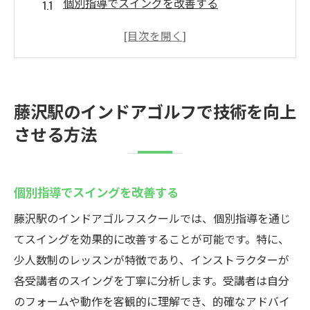
個別指導でスイングを改善する
最新シミュレーターを活用した練習法
定期的なフィードバックで課題を克服
レッスンプログラムのカスタマイズ
他のゴルファーとの比較で技術を磨く
藤沢駅のインドアゴルフで技術を向上
目標設定と進捗管理の方法
させる方法
初心者も安心！藤沢駅のインドアゴルフレッス
ン
初心者向けの基礎レッスンの内容
個別指導でスイングを改善する
安心して学べる少人数制クラス
藤沢駅のインドアゴルフスクールでは、個別指導を通じ
初めてでもわかりやすい指導法
てスイングを効果的に改善することが可能です。特に、
インドアゴルフの基本マナー
少人数制のレッスンが特徴であり、インストラクターが
各受講者のスイングを丁寧に分析します。受講者は自分
初歩的なスイングのチェックポイント
のフォームや動作を客観的に理解でき、的確なアドバイ
初心者が知っておくべき道具選び