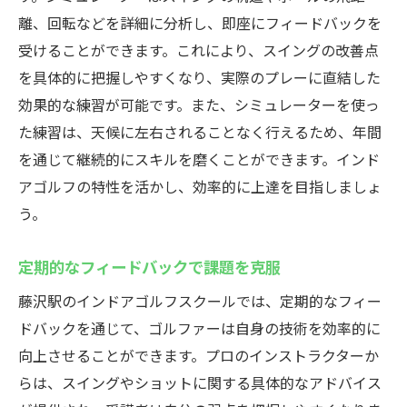
インドアゴルフでの課題発見と改善
離、回転などを詳細に分析し、即座にフィードバックを
スイング動画を活用した自己分析
受けることができます。これにより、スイングの改善点
効率的な練習スケジュールの立て方
を具体的に把握しやすくなり、実際のプレーに直結した
効果的な練習が可能です。また、シミュレーターを使っ
インドアゴルフのメリットと藤沢駅のレッスン
た練習は、天候に左右されることなく行えるため、年間
内容
を通じて継続的にスキルを磨くことができます。インド
天候に左右されない練習環境
アゴルフの特性を活かし、効率的に上達を目指しましょ
季節を問わずゴルフを楽しむ方法
う。
最新設備での高度な技術指導
フィットネスとの併用による効果
定期的なフィードバックで課題を克服
持続的な技術向上のための環境
藤沢駅のインドアゴルフスクールでは、定期的なフィー
インドアゴルフを続ける利点
ドバックを通じて、ゴルファーは自身の技術を効率的に
藤沢駅のインドアゴルフで上達するためのポイ
向上させることができます。プロのインストラクターか
ント
らは、スイングやショットに関する具体的なアドバイス