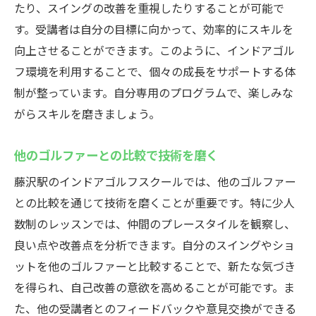
たり、スイングの改善を重視したりすることが可能で
藤沢駅のインドアゴルフスクールで実現する上
す。受講者は自分の目標に向かって、効率的にスキルを
達の秘訣
向上させることができます。このように、インドアゴル
個人に合わせたトレーニング
フ環境を利用することで、個々の成長をサポートする体
上達を促すメンタルサポート
制が整っています。自分専用のプログラムで、楽しみな
最新技術でのスイング分析
がらスキルを磨きましょう。
効果的なフィードバックの活用
他のゴルファーとの比較で技術を磨く
自主練習の充実度を高める
藤沢駅のインドアゴルフスクールでは、他のゴルファー
仲間との交流でモチベーションを高める
との比較を通じて技術を磨くことが重要です。特に少人
数制のレッスンでは、仲間のプレースタイルを観察し、
良い点や改善点を分析できます。自分のスイングやショ
ットを他のゴルファーと比較することで、新たな気づき
を得られ、自己改善の意欲を高めることが可能です。ま
た、他の受講者とのフィードバックや意見交換ができる