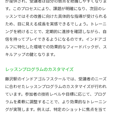
継続的な練習の重要性
が提供され、受講者は自分の弱点を把握しやすくなりま
す。このプロセスにより、課題が明確になり、次回のレ
適切なフィードバックを受ける方法
ッスンではその改善に向けた具体的な指導が受けられる
自己目標の設定と達成法
ため、目に見える成長を実感できるでしょう。トレーニ
モチベーションを維持するコツ
ングを続けることで、定期的に進捗を確認しながら、自
効果的なトレーニングプラン
信を持ってプレイできるようになるのです。インドアゴ
技術とメンタルのバランス
ルフに特化した環境での効果的なフィードバックが、ス
効率的なスキルアップが可能な藤沢駅のインド
キルアップの鍵となります。
アゴルフ
短期間で結果を出すための戦略
レッスンプログラムのカスタマイズ
インストラクターの活用法
藤沢駅のインドアゴルフスクールでは、受講者のニーズ
スキルアップに必要な練習頻度
に合わせたレッスンプログラムのカスタマイズが行われ
ています。参加者の技術レベルや目標に応じて、プログ
スキルを客観的に評価する
ラムを柔軟に調整することで、より効果的なトレーニン
上達のためのデータ分析
グが実現します。例えば、特定のショットに焦点を当て
インドアゴルフで得られる成果