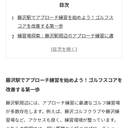
目次
藤沢駅でアプローチ練習を始めよう！ゴルフス
コアを改善する第一歩
練習場探索：藤沢駅周辺のアプローチ練習に適
したスポット特集
施設の特色を知ろう！藤沢駅近くのアプローチ
練習場ガイド
自宅でもできる！簡単アプローチ練習法と道具
藤沢駅でアプローチ練習を始めよう！ゴルフスコアを
の選び方
改善する第一歩
心がけ次第で上達する！アプローチ練習の極意
とは
藤沢駅周辺には、アプローチ練習に最適なゴルフ練習場
スコアメイクのカギはアプローチにあり！藤沢
が多数存在します。例えば、藤沢ゴルフクラブや藤沢練
駅での実践的な練習法
習場など、アクセスも良く、練習環境が整っています。
藤沢駅でのマスタークラス：効果的なアプロー