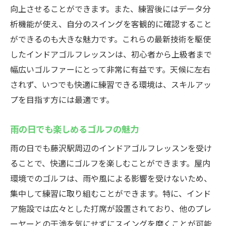
向上させることができます。また、練習後にはデータ分
藤沢駅周辺のインドアゴルフレッスン最新設備
析機能が使え、自分のスイングを客観的に確認すること
でリアルな練習を
ができるのも大きな魅力です。これらの最新技術を駆使
最新シミュレーターでの練習方法
したインドアゴルフレッスンは、初心者から上級者まで
リアルタイムフィードバックで自己分析
幅広いゴルファーにとって非常に有益です。天候に左右
設備の整った快適な練習環境
されず、いつでも快適に練習できる環境は、スキルアッ
初心者向けシミュレーター活用法
プを目指す方には最適です。
上級者におすすめの練習法
雨の日でも楽しめるゴルフの魅力
効率的なスキル向上を実現する理由
雨の日でも藤沢駅周辺のインドアゴルフレッスンを受け
初心者から上級者まで楽しめる藤沢駅のインド
ることで、快適にゴルフを楽しむことができます。屋内
アゴルフレッスン徹底比較
環境でのゴルフは、雨や風による影響を受けないため、
初心者に最適なレッスンプラン
集中して練習に取り組むことができます。特に、インド
上級者の技術を更に磨く方法
ア施設では広々とした打席が設置されており、他のプレ
藤沢駅で人気のレッスンスタイル
ーヤーとの干渉を気にせずにスイングを磨くことが可能