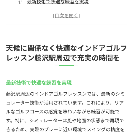
最新技術で快適な練習を実現
雨の日でも楽しめるゴルフの魅力
藤沢駅周辺のインドアゴルフ施設紹介
初心者向けの安心レッスンプラン
上級者の技術向上に役立つ環境
天候に関係なく快適なインドアゴルフ
インドアゴルフでスキルアップを目指す
レッスン藤沢駅周辺で充実の時間を
インドアゴルフレッスンの魅力藤沢駅近くで技
術向上を目指そう
リアルなコース体験でスキルアップ
最新技術で快適な練習を実現
初心者から上級者まで満足のレッスン
藤沢駅周辺のインドアゴルフレッスンでは、最新のシミ
藤沢駅周辺の人気レッスンスタイル
ュレーター技術が活用されています。これにより、リア
個別指導でより深い理解を
ルなゴルフコースの感覚を味わいながら練習が可能で
す。特に、シミュレーターは風や地面の状態まで再現で
グループレッスンで仲間と共に成長
きるため、実際のプレーに近い環境でスイングの精度を
シミュレーター活用のメリット