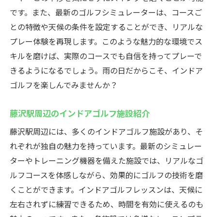
各施設の特徴と利点を比較
です。また、最新のゴルフシミュレーターは、コースご
自分に合ったレッスンの見つけ方
との特徴や天候の条件を設定することができ、リアルな
ゴルフスキル向上のための選択肢
プレー体験を再現します。このような魅力的な環境でス
キルを磨けば、実際のコースでも自信を持ってプレーで
藤沢駅で見つける最適なインドアゴルフレッス
きるようになるでしょう。雨の日だからこそ、インドア
ン天候を気にせずゴルフを満喫
ゴルフを楽しんでみませんか？
天候に左右されない練習の魅力
インドアゴルフでの快適なゴルフライフ
藤沢駅周辺のインドアゴルフ施設紹介
藤沢駅周辺でのおすすめ施設一覧
藤沢駅周辺には、多くのインドアゴルフ施設があり、そ
自分のペースで上達できる環境
れぞれが独自の魅力を持っています。最新のシミュレー
天候を気にせず通えるのが魅力
ターやトレーニング機器を備えた施設では、リアルなゴ
初心者も安心のレッスン情報
ルフコースを体感しながら、効果的にゴルフの技術を磨
インドアゴルフレッスンでスキルアップ藤沢駅
くことができます。インドアゴルフレッスンは、天候に
周辺のオススメスポット紹介
左右されずに練習できるため、時間を有効に使えるのも