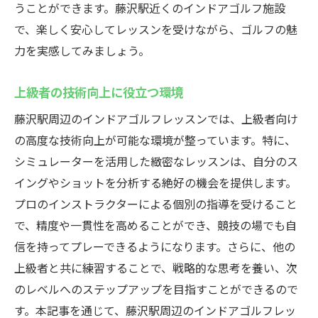
うことができます。藤沢駅近くのインドアゴルフ施設
天候に左右されないゴルフレッスン藤沢駅周辺
で、楽しく安心してレッスンを受けながら、ゴルフの魅
のインドア施設を比較
力を実感してみましょう。
各施設の特長を徹底比較
選ぶべき施設のポイント
上級者の技術向上に役立つ環境
天候不問の練習の利点
藤沢駅周辺のインドアゴルフレッスンでは、上級者向け
初心者におすすめの施設
の高度な技術向上が可能な環境が整っています。特に、
上級者に適した施設選び
シミュレーターを活用した緻密なレッスンは、自分のス
イングやショットを分析する絶好の機会を提供します。
自分に合ったインドアゴルフを見つけよう
プロのインストラクターによる個別の指導を受けること
で、精度や一貫性を高めることができ、競技の場でも自
信を持ってプレーできるようになります。さらに、他の
上級者と共に練習することで、戦略的な思考を養い、次
のレベルへのステップアップを目指すことができるので
す。本記事を通じて、藤沢駅周辺のインドアゴルフレッ