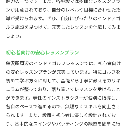
初心者に優しい藤沢駅のゴルフレッスン
魅力の一つです。また、各施設では多様なレッスンプラ
ンが用意されており、自分のレベルや目標に合わせた指
上級者も満足の練習環境
導が受けられます。ぜひ、自分にぴったりのインドアゴ
各施設の推薦ポイント
ルフ施設を見つけて、充実したレッスンを体験してみま
快適な練習スペースの選び方
しょう。
天候を気にしないトレーニング法
藤沢駅近くでのおすすめ施設
初心者向けの安心レッスンプラン
藤沢駅周辺のインドアゴルフレッスン最新シミ
藤沢駅周辺のインドアゴルフレッスンでは、初心者向け
ュレーターで技術を磨くならウテミル藤沢店
の安心レッスンプランが充実しています。特にゴルフを
ウテミル藤沢店の特徴と魅力
初めて学ぶ方々に対して、基礎から丁寧に教えるカリキ
最新シミュレーター導入のメリット
ュラムが整っており、落ち着いてレッスンを受けること
藤沢駅エリアでの人気レッスン
ができます。専任のインストラクターが個別に指導し、
各自のペースで進めるので、無理なくスキルを向上させ
初心者向けのシミュレーター活用法
られます。また、設備も初心者に優しく設計されてお
上級者におすすめの練習プログラム
り、基本的なスイングやパッティングの練習を簡単に行
快適な施設でゴルフスキルを向上