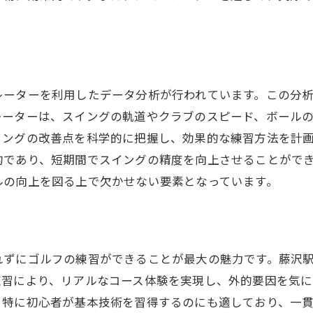
ルフレッスンで天候に左右されない練習環境を手に入れる
型の練習環境で安定した上達
でも快適に練習できる設備
通じて継続的に練習可能
レーターを利用したデータ分析が行われています。この分
レーターは、スイングの軌道やクラブのスピード、ボール
室内環境でストレスフリーな練習
イングの改善点を科学的に把握し、効果的な練習方法を計
振り回されないスケジュール管理
的であり、短期間でスイングの精度を向上させることがで
ーションを維持するための環境
ルの向上を図る上で欠かせない要素となっています。
上級者まで対応ウテミル藤沢店なら川名ゴルフクラブでの
レベルに対応する豊富なプログラム
ル藤沢店の特徴とメリット
れずにゴルフの練習ができることが最大の魅力です。藤沢
ルフクラブでの実践的なレッスン
練習により、リアルなコース体験を実現し、外的要因を気
ポートで初心者も安心
、特に初心者が基本技術を習得するのにも適しており、一
に適した高度なトレーニング