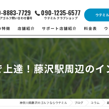
0-8883-7729
090-1235-6577
ウテミ
アゴルフ問い合わせ番号
ウテミル クラブショップ
の特徴
店舗紹介
サポート店舗紹介
料金表
ウ
ビス
ウテミル 藤沢店
シミュレーションゴルフ Caddy
藤沢店 料金
ウ
スン
ウテミル 浦安駅前店
Golfet亀有店
浦安駅前店 
ウ
で上達！藤沢駅周辺のイ
場
市原インドアゴルフ
スズヨンゴルフクラブ(SUZU4-GOLFCLUB)
市原インドアゴ
フ
ント
ウテミルスクール高崎店
ウテミルスクー
フ
ッティング
サポート店舗
よ
シミュレーシ
ブショップ
試
神奈川県藤沢のゴルフならウテミル
ブログ
コラム