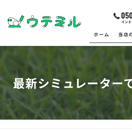
05
インド
ホーム
当店
サー
レッ
最新シミュレーター
練習
イベ
フィ
クラ