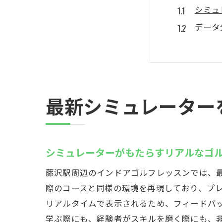
シミュ
データ
天候に
個別ア
初心者
技術向
最新シミュレーター
藤沢駅周辺
通いや
仕事帰
シミュレーターがもたらすリアルなゴ
多彩な
藤沢駅周辺のインドアゴルフレッスンでは、
初心者
際のコースと同様の環境を再現しており、プ
上級者
リアルタイムで表示されるため、フィードバ
ライフ
学ぶ際にも、経験者がスキルを磨く際にも、