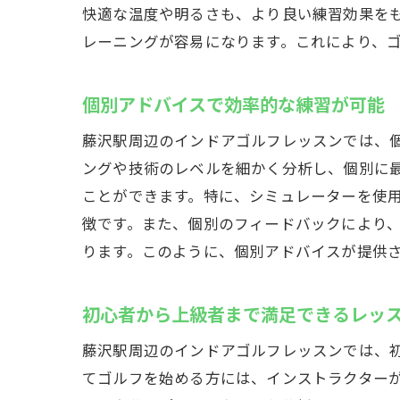
快適な温度や明るさも、より良い練習効果を
レベル
レーニングが容易になります。これにより、
藤沢駅近く
最新技
個別アドバイスで効率的な練習が可能
効率的
藤沢駅周辺のインドアゴルフレッスンでは、
個別ニ
ングや技術のレベルを細かく分析し、個別に
プロか
ことができます。特に、シミュレーターを使
スイン
徴です。また、個別のフィードバックにより
結果を
ります。このように、個別アドバイスが提供
リアルなコ
シミュ
初心者から上級者まで満足できるレッ
各コー
藤沢駅周辺のインドアゴルフレッスンでは、
戦略的
てゴルフを始める方には、インストラクター