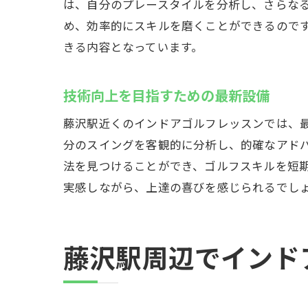
リアル
は、自分のプレースタイルを分析し、さらな
め、効率的にスキルを磨くことができるので
擬似的
きる内容となっています。
ゴルフ
シミュレー
技術向上を目指すための最新設備
データ
藤沢駅近くのインドアゴルフレッスンでは、
自分の
分のスイングを客観的に分析し、的確なアド
分析を
法を見つけることができ、ゴルフスキルを短
目標達
実感しながら、上達の喜びを感じられるでし
スイン
上達を
藤沢駅周辺
藤沢駅周辺でインド
料金体
時間単