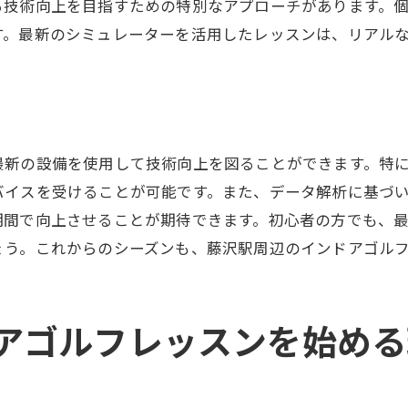
な状況でのスキルを磨く
る技術向上を目指すための特別なアプローチがあります。
す。最新のシミュレーターを活用したレッスンは、リアル
な試合体験でメンタルを鍛える
スキルを総合的に向上させる方法
ターを使ったゴルフレッスンで効率的に上達する方法
に基づくスイング改善のポイント
最新の設備を使用して技術向上を図ることができます。特
癖を把握し修正する方法
バイスを受けることが可能です。また、データ解析に基づ
活用した効果的な練習メニュー
期間で向上させることが期待できます。初心者の方でも、
成に向けた計画的なトレーニング
ょう。これからのシーズンも、藤沢駅周辺のインドアゴル
グを強化するためのフィードバック
加速させる最新技術の活用
のインドアゴルフレッスンの価格と選び方
アゴルフレッスンを始める
系を理解して賢く選ぶ
位と月額プランの比較