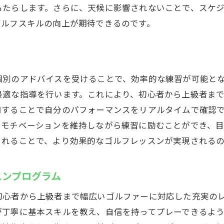
もたらします。さらに、天候に影響されないことで、スケ
アップを目指す継続的なサポート
ゴルフスキルの向上が期待できるのです。
のインドアゴルフレッスンでスキルアップを目指そう
術を活用したスキルアッププログラム
に技術を磨くためのアプローチ
個別のアドバイスを受けることで、効率的な練習が可能と
ーズに応える柔軟なレッスン内容
最適な指導を行います。これにより、初心者から上級者ま
らの直接指導で上達を実感
用することで自分のパフォーマンスをリアルタイムで確認
グの改善に特化したトレーニング
、モチベーションを維持しながら練習に励むことができ、
重視したスキルアップへの道
されることで、より効果的なゴルフレッスンが実現されるの
ース体験ができるインドアゴルフレッスンのメリット
レーターで実現するリアリティ
スンプログラム
スの特徴をシミュレーターで再現
初心者から上級者まで幅広いゴルファーに対応した充実の
なコース攻略の練習が可能
が丁寧に基本スキルを教え、自信を持ってプレーできるよ