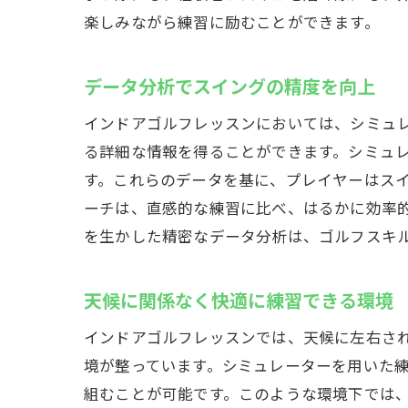
楽しみながら練習に励むことができます。
インドアゴ
全天候
データ分析でスイングの精度を向上
雨の日
年間を
インドアゴルフレッスンにおいては、シミュ
る詳細な情報を得ることができます。シミュ
快適な
す。これらのデータを基に、プレイヤーはス
天候に
ーチは、直感的な練習に比べ、はるかに効率
モチベ
を生かした精密なデータ分析は、ゴルフスキ
初心者から
多様な
天候に関係なく快適に練習できる環境
ウテミ
インドアゴルフレッスンでは、天候に左右さ
川名ゴ
境が整っています。シミュレーターを用いた
個別サ
組むことが可能です。このような環境下では
上級者