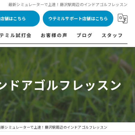
最新シミュレーターで上達！藤沢駅周辺のインドアゴルフレッスン
ル店舗はこちら
ウテミルサポート店舗はこちら
テミル試打会
お客様の声
ブログ
スタッフ
表
テミル試打会とは・・・
ウテミルインドア会員様の声
コラム
代表あいさつ
料金表
テミル試打会日程
フィッテイング・試打会参加者の声
ンドアゴルフレッスン
ルフ 料金表
ィッテイング・試打会 商品ラインナップ一覧
ル高崎店 料金表
ィッター紹介
 料金表
くある質問
ョンゴルフ Caddy 料金表
打会開催受付
最新シミュレーターで上達！藤沢駅周辺のインドアゴルフレッスン