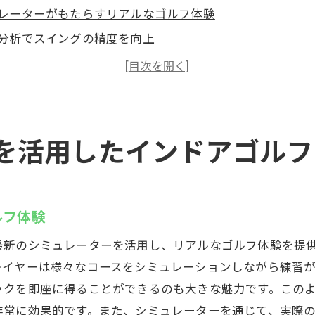
レーターがもたらすリアルなゴルフ体験
分析でスイングの精度を向上
関係なく快適に練習できる環境
ドバイスで効率的な練習が可能
から上級者まで満足できるレッスンプログラム
上を目指すための最新設備
を活用したインドアゴルフ
でインドアゴルフレッスンを始める理由
すさが魅力の藤沢駅近くの施設
りや休日に気軽に通える立地
ルフ体験
レッスンスタイルでニーズに応える
最新のシミュレーターを活用し、リアルなゴルフ体験を提
が安心して始められる環境
レイヤーは様々なコースをシミュレーションしながら練習
に適した高度なレッスン内容
ックを即座に得ることができるのも大きな魅力です。この
スタイルに合わせた料金プラン
非常に効果的です。また、シミュレーターを通じて、実際