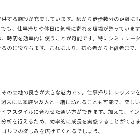
パフォーマンスの高いレッスンを見つける
合ったレッスンプランの選び方
提供する施設が充実しています。駅から徒歩数分の距離に
効果を考慮した選択基準
れでも、仕事帰りや休日に気軽に寄れる環境が整っていま
通うためのポイントと注意点
め、時間を効率的に使うことが可能です。特にシミュレー
けるのに役立ちます。これにより、初心者から上級者まで
、その立地の良さが大きな魅力です。仕事帰りにレッスン
、週末には家族や友人と一緒に訪れることも可能で、楽しい
ライフスタイルに合わせた通い方ができます。加えて、イ
タ分析を行えるため、効率的に成長を実感することができ
、ゴルフの楽しみを広げてくれるでしょう。