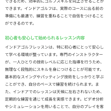
できるため、効率的にゴルフスキルを向上させることが
快適な環境で練習できる藤沢駅のインドアゴル
できます。インドアゴルフは、実際のコースに出る前の
フレッスンの特徴
準備にも最適で、練習を重ねることで自信をつけること
清潔で快適なインドア施設の魅力
ができるのです。
最新設備が整った藤沢駅のゴルフレッスン
初心者も安心して始められるレッスン内容
何度でも通いたくなる居心地の良さ
インドアゴルフレッスンは、特に初心者にとって安心し
快適な練習環境がもたらす集中力
て学べる環境が整っています。専門のインストラクター
藤沢駅でゴルフを楽しむためのポイント
が、一人ひとりの技術レベルに応じた指導を行うため、
リラックスしてゴルフに集中できる空間
無理なく段階的にスキルを身につけることが可能です。
ウテミル藤沢店のインドアゴルフレッスン初心
基本的なスイングやパッティング技術をしっかりと学ぶ
者も安心して通える理由
ことができ、自分のペースで練習を続けられます。ま
初めてのゴルフでも安心のサポート体制
た、インドアでのレッスンは天候に左右されないため、
段階的に習得できるカリキュラムの魅力
定期的な練習を通じて成長を実感できます。ビデオ分析
初心者専用の優しいレッスン指導
やシミュレーションを用いることで、自分のプレイを客