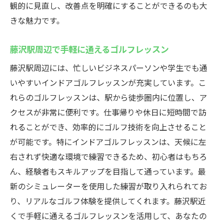
観的に見直し、改善点を明確にすることができるのも大
ウテミル藤沢店の安心サービスの秘密
きな魅力です。
初めての方でも楽しめるゴルフレッスン
藤沢駅でのインドアゴルフが選ばれる理由
藤沢駅周辺で手軽に通えるゴルフレッスン
藤沢駅のインドアゴルフレッスン最新シミュレ
藤沢駅周辺には、忙しいビジネスパーソンや学生でも通
ーターで楽しむゴルフ
いやすいインドアゴルフレッスンが充実しています。こ
シミュレーターを使っての新しいゴルフの
れらのゴルフレッスンは、駅から徒歩圏内に位置し、ア
楽しみ方
クセスが非常に便利です。仕事帰りや休日に短時間で訪
最新技術でリアルなゴルフを体験
れることができ、効率的にゴルフ技術を向上させること
インドアゴルフで味わうリアルなコース感
が可能です。特にインドアゴルフレッスンは、天候に左
藤沢駅のシミュレーターでのゴルフの魅力
右されず快適な環境で練習できるため、初心者はもちろ
未来を見据えたインドアゴルフレッスン
ん、経験者もスキルアップを目指して通っています。最
新のシミュレーターを使用した練習が取り入れられてお
ゴルフ愛好者が集まる藤沢駅の秘密
り、リアルなゴルフ体験を提供してくれます。藤沢駅近
くで手軽に通えるゴルフレッスンを活用して、あなたの