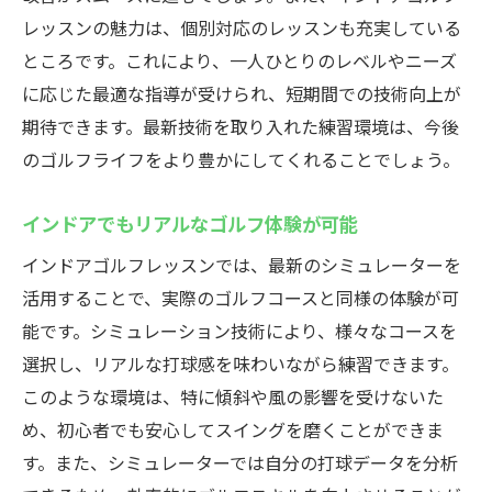
スイング解析で自分の技術を見直す
レッスンの魅力は、個別対応のレッスンも充実している
リアルタイムフィードバックが生む効果
ところです。これにより、一人ひとりのレベルやニーズ
テクノロジーを活用したゴルフレッスン
に応じた最適な指導が受けられ、短期間での技術向上が
藤沢駅でのインドアゴルフが提供する未来
期待できます。最新技術を取り入れた練習環境は、今後
技術革新がもたらす新たなゴルフ体験
のゴルフライフをより豊かにしてくれることでしょう。
リアルなコース体験ができるウテミル藤沢店の
インドアでもリアルなゴルフ体験が可能
インドアゴルフレッスン
シミュレーターで本物のコースを再現
インドアゴルフレッスンでは、最新のシミュレーターを
活用することで、実際のゴルフコースと同様の体験が可
ウテミル藤沢店のシミュレーターの特徴
能です。シミュレーション技術により、様々なコースを
多彩なコースで飽きない練習メニュー
選択し、リアルな打球感を味わいながら練習できます。
リアルなゴルフ体験でモチベーションアッ
このような環境は、特に傾斜や風の影響を受けないた
プ
め、初心者でも安心してスイングを磨くことができま
自宅では体験できないコースプレイ
す。また、シミュレーターでは自分の打球データを分析
藤沢駅での新しいゴルフ体験を楽しむ