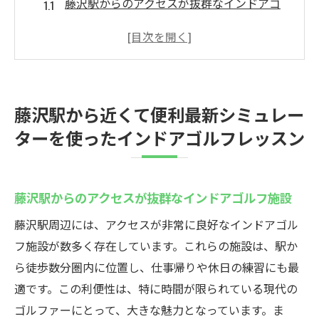
藤沢駅からのアクセスが抜群なインドアゴ
ルフ施設
最新シミュレーターで効率的に練習を！
インドアでもリアルなゴルフ体験が可能
初心者も安心して始められるレッスン内容
藤沢駅から近くて便利最新シミュレー
藤沢駅周辺で手軽に通えるゴルフレッスン
ターを使ったインドアゴルフレッスン
最新技術を活用したゴルフスキルアップ法
初心者から上級者まで満足藤沢駅のインドアゴ
ルフレッスン体験
藤沢駅からのアクセスが抜群なインドアゴルフ施設
幅広いレベルに対応したレッスンカリキュ
藤沢駅周辺には、アクセスが非常に良好なインドアゴル
ラム
フ施設が数多く存在しています。これらの施設は、駅か
ゴルフ初心者が安心して始められる理由
ら徒歩数分圏内に位置し、仕事帰りや休日の練習にも最
上級者も納得の高度な技術指導
適です。この利便性は、特に時間が限られている現代の
実力アップをサポートする充実の施設
ゴルファーにとって、大きな魅力となっています。ま