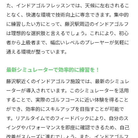
た、インドアゴルフレッスンでは、天候に左右されるこ
藤沢駅でのゴルフレッスンが提供する価値
となく、快適な環境で技術向上に専念できます。集中的
プロの指導でスキルを磨くチャンス
に練習したい方にとって、藤沢駅周辺のインドアゴルフ
天候に左右されず通えるウテミル藤沢店のイン
は理想的な選択肢と言えるでしょう。これにより、初心
ドアゴルフレッスンの魅力
者から上級者まで、幅広いレベルのプレーヤーが気軽に
雨の日も関係ない！インドアゴルフの利点
通える環境が整っています。
快適な練習環境がスキル向上をサポート
ウテミル藤沢店の魅力を徹底解説
最新シミュレーターで効率的に練習を！
天候に左右されずに練習できる安心感
藤沢駅近くのインドアゴルフ施設では、最新のシミュレ
季節を問わず通えるゴルフレッスン
ーターが導入されています。このシミュレーターを活用
いつでも通える柔軟なスケジュール
することで、実際のゴルフコースに近い体験を得ること
ができ、効率的にスキルアップを目指すことが可能で
最新技術を駆使したインドアゴルフレッスン藤
す。リアルタイムでのフィードバックにより、自分のス
沢駅でスキルアップ
イングやパフォーマンスを即座に確認できるため、自己
最新のシミュレーション技術でコース体験
改善がスムーズに進むでしょう。また、インドアゴルフ