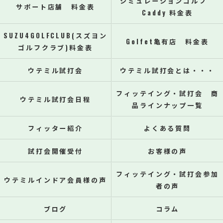
シミュレーションゴルフ
サポート店舗 料金表
Caddy 料金表
SUZU4GOLFCLUB(スズヨン
Golfet亀有店 料金表
ゴルフクラブ)料金表
ウテミル試打会
ウテミル試打会とは・・・
フィッテイング・試打会 商
ウテミル試打会日程
品ラインナップ一覧
フィッター紹介
よくある質問
試打会開催受付
お客様の声
フィッテイング・試打会参加
ウテミルインドア会員様の声
者の声
ブログ
コラム