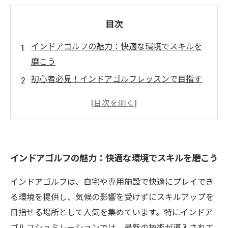
目次
インドアゴルフの魅力：快適な環境でスキルを
磨こう
初心者必見！インドアゴルフレッスンで目指す
うまさ
最新のシミュレーション技術で練習の質が向上
リラックスした環境での練習がもたらす心理的
利点
インドアゴルフの魅力：快適な環境でスキルを磨こう
忙しい日常から解放される、インドアゴルフの
世界
インドアゴルフは、自宅や専用施設で快適にプレイでき
自分のペースで成長するためのインドアゴルフ
る環境を提供し、気候の影響を受けずにスキルアップを
の最適プラン
目指せる場所として人気を集めています。特にインドア
インドアゴルフで得られるスキルと心のリフレ
ゴルフシュミレーションでは、最新の技術が導入されて