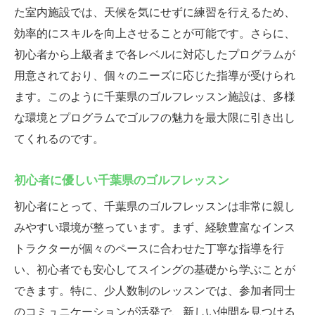
た室内施設では、天候を気にせずに練習を行えるため、
プロのアドバイスがもたらす気づき
効率的にスキルを向上させることが可能です。さらに、
新たなプレースタイルを学ぶ機会
初心者から上級者まで各レベルに対応したプログラムが
ゴルフの奥深さに触れるレッスン
用意されており、個々のニーズに応じた指導が受けられ
プロが教える効果的な練習法
ます。このように千葉県のゴルフレッスン施設は、多様
な環境とプログラムでゴルフの魅力を最大限に引き出し
自分のペースで楽しむゴルフ
てくれるのです。
ゴルフをもっと楽しむためのヒント
千葉県のゴルフレッスンで仲間と楽しむ方法
初心者に優しい千葉県のゴルフレッスン
共に学ぶ仲間との出会い
初心者にとって、千葉県のゴルフレッスンは非常に親し
レッスンを通じた絆の形成
みやすい環境が整っています。まず、経験豊富なインス
チームで楽しむゴルフの魅力
トラクターが個々のペースに合わせた丁寧な指導を行
新しい仲間とシェアする経験
い、初心者でも安心してスイングの基礎から学ぶことが
仲間と共に成長するゴルフライフ
できます。特に、少人数制のレッスンでは、参加者同士
ゴルフを通じたコミュニティの広がり
のコミュニケーションが活発で、新しい仲間を見つける