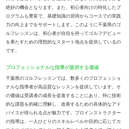
絶好の機会となります。また、初心者向けの特化したプ
技術と楽しさを両立する千葉県のゴルフレッス
ログラムも豊富で、基礎知識の習得からコースでの実践
ン
力の向上までをサポートします。このように千葉県のゴ
技術向上と楽しさのバランス
ルフレッスンは、初心者が自信を持ってゴルフデビュー
ゴルフを趣味として楽しむ方法
を果たすための理想的なスタート地点を提供しているの
千葉県でのゴルフライフスタイル
です。
技術を磨くための楽しいアプローチ
楽しく続けられる練習のコツ
プロフェッショナルな指導が提供する価値
楽しみながら上達する秘訣
千葉県のゴルフレッスンでは、数多くのプロフェッショ
ゴルフレッスンで新たな出会いを千葉県で体験
ナルな指導者が高品質なレッスンを提供しています。そ
ゴルフを通じた人脈作りの方法
の価値は受講者の成長を促進することにあり、特に技術
的な課題を的確に理解し、改善するための具体的なアド
共通の趣味がつなぐ新たな絆
バイスが得られる点が魅力です。プロインストラクター
ゴルフレッスンで広がる交友関係
の指導は、一人ひとりのスキルレベルや目的に応じてカ
新しい友人とゴルフを楽しむ