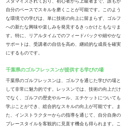
スタマイズされており、初心者から上級者まで、誰もが
交流を深めるゴルフイベント
自分のペースでスキルを磨くことが可能です。このよう
地元コミュニティとのつながり
な環境での学びは、単に技術の向上に留まらず、ゴルフ
レベル別に学ぶ千葉県のゴルフレッスンの特長
への新たな興味や楽しみを発見するきっかけともなりま
初心者から上級者までのレッスン内容
す。特に、リアルタイムでのフィードバックや細やかな
各レベルに応じたカスタマイズ指導
サポートは、受講者の自信を高め、継続的な成長を確実
にするものです。
段階的にスキルアップするプログラム
レベルに合った練習のポイント
千葉県のゴルフレッスンが提供する学びの場
個々のニーズに応じたレッスン
千葉県のゴルフレッスンは、ゴルフを通じた学びの場と
レベルに応じた楽しみ方の提案
して非常に魅力的です。レッスンでは、技術の向上だけ
ゴルフレッスンで千葉県で充実した時間を過ご
でなく、ゴルフの歴史やルール、エチケットについても
す
学ぶことができ、総合的なスキルの向上が可能です。ま
充実した時間を過ごすゴルフレッスン
た、インストラクターからの指導を通じて、自分自身の
千葉県でのゴルフライフの楽しみ方
プレースタイルを客観的に見直す機会も得られます。こ