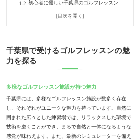
初心者に優しい千葉県のゴルフレッスン
プロフェッショナルな指導が提供する価値
千葉県のゴルフレッスンが提供する学びの
場
技術と楽しさの調和を図るレッスン
千葉県で受けるゴルフレッスンの魅
地域コミュニティと繋がるゴルフレッスン
力を探る
初心者必見千葉県のゴルフレッスンで技術向上
初心者に適したレッスン内容とは
多様なゴルフレッスン施設が持つ魅力
千葉県でゴルフを始める最初の一歩
初歩から学べるプログラムの充実
千葉県には、多様なゴルフレッスン施設が数多く存在
初心者でも安心のサポート環境
し、それぞれがユニークな魅力を持っています。自然に
囲まれた広々とした練習場では、リラックスした環境で
実践的な練習で身につく基本スキル
技術を磨くことができ、まるで自然と一体になるような
継続的な技術向上を目指すために
感覚が味わえます。また、最新のシミュレーターを備え
プロの指導で再発見するゴルフの楽しさ