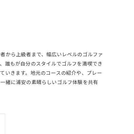
LFCLUB(スズヨンゴルフクラブ)料金表
有店 料金表
心者から上級者まで、幅広いレベルのゴルファ
り、誰もが自分のスタイルでゴルフを満喫でき
ていきます。地元のコースの紹介や、プレー
、一緒に浦安の素晴らしいゴルフ体験を共有