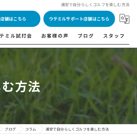
浦安で自分らしくゴルフを楽しむ方法
ル店舗はこちら
ウテミルサポート店舗はこちら
テミル試打会
お客様の声
ブログ
スタッフ
表
テミル試打会とは・・・
ウテミルインドア会員様の声
コラム
代表あいさつ
料金表
テミル試打会日程
フィッテイング・試打会参加者の声
しむ方法
ルフ 料金表
ィッテイング・試打会 商品ラインナップ一覧
ル高崎店 料金表
ィッター紹介
 料金表
くある質問
ョンゴルフ Caddy 料金表
打会開催受付
ブログ
コラム
浦安で自分らしくゴルフを楽しむ方法