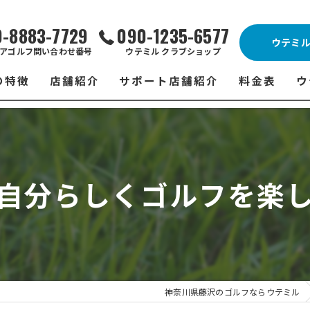
0-8883-7729
090-1235-6577
ウテミ
アゴルフ問い合わせ番号
ウテミル クラブショップ
の特徴
店舗紹介
サポート店舗紹介
料金表
ウ
ビス
ウテミル 藤沢店
シミュレーションゴルフ Caddy
藤沢店 料金
ウ
スン
ウテミル 浦安駅前店
Golfet亀有店
浦安駅前店 
ウ
自分らしくゴルフを楽
場
市原インドアゴルフ
スズヨンゴルフクラブ(SUZU4-GOLFCLUB)
市原インドアゴ
フ
ント
ウテミルスクール高崎店
ウテミルスクー
フ
ッティング
サポート店舗
よ
シミュレーシ
ブショップ
試
神奈川県藤沢のゴルフならウテミル