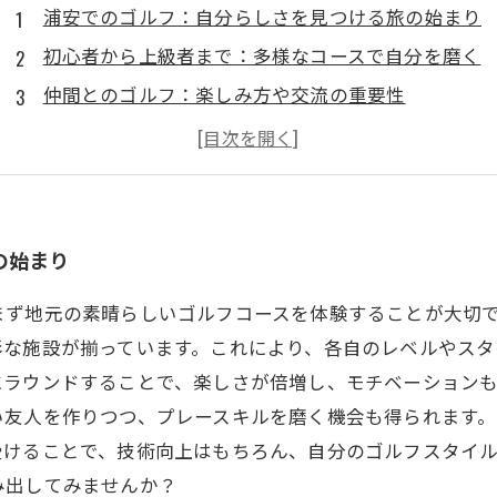
浦安でのゴルフ：自分らしさを見つける旅の始まり
初心者から上級者まで：多様なコースで自分を磨く
仲間とのゴルフ：楽しみ方や交流の重要性
地元のイベントやレッスンで技術を向上させる
自分のスタイルでプレーする：ゴルフの楽しみ方
浦安の魅力を再発見：美しい自然とゴルフの融合
自分らしくゴルフを楽しむ新たな一歩を踏み出そう
の始まり
まず地元の素晴らしいゴルフコースを体験することが大切
な施設が揃っています。これにより、各自のレベルやスタ
にラウンドすることで、楽しさが倍増し、モチベーション
友人を作りつつ、プレースキルを磨く機会も得られます。
受けることで、技術向上はもちろん、自分のゴルフスタイ
み出してみませんか？