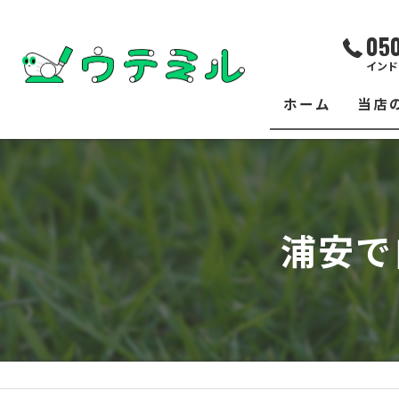
05
インド
ホーム
当店
サー
レッ
浦安で
練習
イベ
フィ
クラ