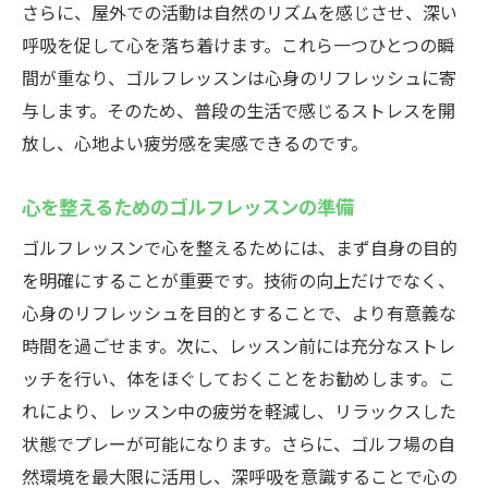
さらに、屋外での活動は自然のリズムを感じさせ、深い
マインドフルネスがもたらすゴルフレッス
呼吸を促して心を落ち着けます。これら一つひとつの瞬
ンの効果
間が重なり、ゴルフレッスンは心身のリフレッシュに寄
ゴルフレッスンを通じて心身の健康を手に入れ
与します。そのため、普段の生活で感じるストレスを開
よう
放し、心地よい疲労感を実感できるのです。
ゴルフレッスンで健康的なライフスタイル
を築く
心を整えるためのゴルフレッスンの準備
心身の健康をサポートするゴルフレッスン
ゴルフレッスンで心を整えるためには、まず自身の目的
の役割
を明確にすることが重要です。技術の向上だけでなく、
ゴルフレッスンで心身を健やかに保つ方法
心身のリフレッシュを目的とすることで、より有意義な
ゴルフレッスンがもたらす健康の秘訣
時間を過ごせます。次に、レッスン前には充分なストレ
ゴルフレッスンで得られる心身の健康効果
ッチを行い、体をほぐしておくことをお勧めします。こ
れにより、レッスン中の疲労を軽減し、リラックスした
健康促進に役立つゴルフレッスンの実践
状態でプレーが可能になります。さらに、ゴルフ場の自
ゴルフレッスンで日常のストレスを軽減する極
然環境を最大限に活用し、深呼吸を意識することで心の
意