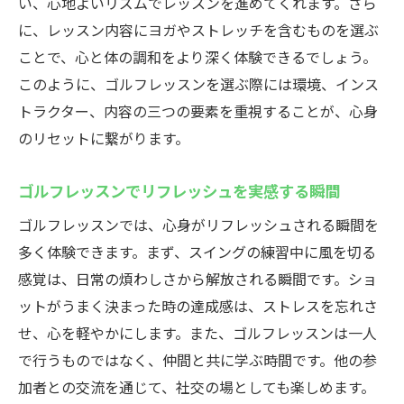
い、心地よいリズムでレッスンを進めてくれます。さら
ゴルフレッスンで日常の喧騒を忘れる方法
に、レッスン内容にヨガやストレッチを含むものを選ぶ
ゴルフレッスンで心を癒す時間の使い方
ことで、心と体の調和をより深く体験できるでしょう。
ゴルフレッスンが提供する究極の癒し体験
このように、ゴルフレッスンを選ぶ際には環境、インス
日常を忘れさせるゴルフレッスンの魅力
トラクター、内容の三つの要素を重視することが、心身
ゴルフレッスンで心の平和を取り戻す
のリセットに繋がります。
ゴルフレッスンでマインドフルネスを実践する
方法
ゴルフレッスンでリフレッシュを実感する瞬間
マインドフルネスを取り入れたゴルフレッ
ゴルフレッスンでは、心身がリフレッシュされる瞬間を
スンのメリット
多く体験できます。まず、スイングの練習中に風を切る
ゴルフレッスンで心を整える実践法
感覚は、日常の煩わしさから解放される瞬間です。ショ
集中力を高めるマインドフルネスの活用
ットがうまく決まった時の達成感は、ストレスを忘れさ
せ、心を軽やかにします。また、ゴルフレッスンは一人
ゴルフレッスンでのマインドフルネスの実
で行うものではなく、仲間と共に学ぶ時間です。他の参
践
加者との交流を通じて、社交の場としても楽しめます。
ゴルフレッスンで心を落ち着かせる方法