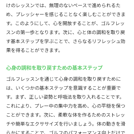
ゴルフレッスンで自然の中に身を置く喜び
けのレッスンでは、無理のないペースで進められるた
め、プレッシャーを感じることなく楽しむことができま
自然の力を借りた心のバランスの整え方
す。このようにして、心を開放することが、ゴルフレッ
自然との対話が生むゴルフレッスンの魅力
スンの第一歩となります。次に、心と体の調和を取り戻
ストレスから解放されるゴルフレッスンの魅力
す基本ステップを学ぶことで、さらなるリフレッシュ効
とは
果を得ることができます。
ゴルフレッスンがストレスを軽減する理由
ストレス解消に効くゴルフレッスンのメカ
心身の調和を取り戻すための基本ステップ
ニズム
ゴルフレッスンを通じて心身の調和を取り戻すために
日々の疲れを癒すゴルフレッスンの方法
は、いくつかの基本ステップを意識することが重要で
ゴルフレッスンで心も体もリフレッシュ
す。まず、正しい姿勢と呼吸法を取り入れることです。
ストレスを跳ね返すゴルフレッスンの秘密
これにより、プレー中の集中力を高め、心の平穏を保つ
ゴルフレッスンで感じる心の開放感
ことができます。次に、柔軟な体を作るためのストレッ
チや簡単なエクササイズを行いましょう。体の動きを滑
心と体をリカバリーするゴルフレッスンの秘密
らかにすることで、ゴルフのパフォーマンス向上だけで
を探る