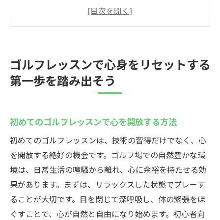
法
心身の調和を取り戻すための基本ステップ
リセットを体験するゴルフレッスンの選び
方
ゴルフレッスンで心身をリセットする
ゴルフレッスンでリフレッシュを実感する
第一歩を踏み出そう
瞬間
心を整えるためのゴルフレッスンの準備
ゴルフレッスンが提供する新たなスタート
初めてのゴルフレッスンで心を開放する方法
自然の中で楽しむゴルフレッスンで心のバラン
初めてのゴルフレッスンは、技術の習得だけでなく、心
スを整える
を開放する絶好の機会です。ゴルフ場での自然豊かな環
自然の中で心の安らぎを見つけるゴルフレ
境は、日常生活の喧騒から離れ、心に余裕を持たせる効
ッスン
果があります。まずは、リラックスした状態でプレーす
ゴルフレッスンが育む自然との一体感
ることが大切です。目を閉じて深呼吸し、体の緊張をほ
自然環境がもたらす心の回復効果
ぐすことで、心が自然と自由になり始めます。初心者向