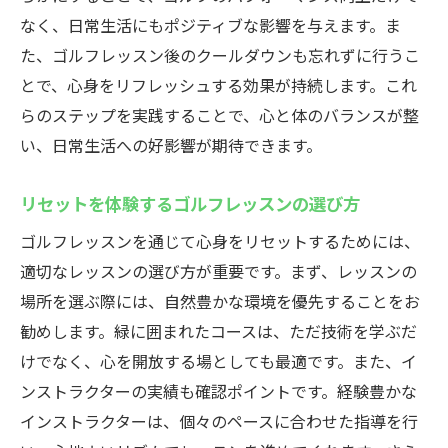
なく、日常生活にもポジティブな影響を与えます。ま
ゴルフレッスンがもたらすリカバリーの効
た、ゴルフレッスン後のクールダウンも忘れずに行うこ
果
とで、心身をリフレッシュする効果が持続します。これ
心と体をリカバリーするためのゴルフレッ
らのステップを実践することで、心と体のバランスが整
スン
い、日常生活への好影響が期待できます。
ゴルフレッスンでリカバリーを加速する技
術
リセットを体験するゴルフレッスンの選び方
心身の回復を促進するゴルフレッスンのテ
ゴルフレッスンを通じて心身をリセットするためには、
クニック
適切なレッスンの選び方が重要です。まず、レッスンの
ゴルフレッスンでリカバリーを実現する方
場所を選ぶ際には、自然豊かな環境を優先することをお
法
勧めします。緑に囲まれたコースは、ただ技術を学ぶだ
ゴルフレッスンがもたらす心身の再生
けでなく、心を開放する場としても最適です。また、イ
忙しい日常を忘れるゴルフレッスンの癒し効果
ンストラクターの実績も確認ポイントです。経験豊かな
日常を離れたゴルフレッスンの癒し
インストラクターは、個々のペースに合わせた指導を行