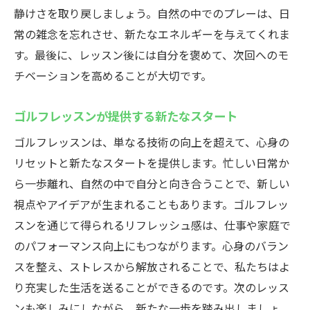
静けさを取り戻しましょう。自然の中でのプレーは、日
ゴルフレッスンでストレスを軽減する方法
常の雑念を忘れさせ、新たなエネルギーを与えてくれま
日常のストレス解消に効くゴルフレッスン
す。最後に、レッスン後には自分を褒めて、次回へのモ
ストレスを和らげるゴルフレッスンのテク
チベーションを高めることが大切です。
ニック
ゴルフレッスンでストレスから解放される
ゴルフレッスンが提供する新たなスタート
秘訣
ゴルフレッスンは、単なる技術の向上を超えて、心身の
ゴルフレッスンでストレスフリーを目指す
リセットと新たなスタートを提供します。忙しい日常か
ゴルフレッスンがもたらすストレス軽減の
ら一歩離れ、自然の中で自分と向き合うことで、新しい
力
視点やアイデアが生まれることもあります。ゴルフレッ
スンを通じて得られるリフレッシュ感は、仕事や家庭で
のパフォーマンス向上にもつながります。心身のバラン
スを整え、ストレスから解放されることで、私たちはよ
り充実した生活を送ることができるのです。次のレッス
ンも楽しみにしながら、新たな一歩を踏み出しましょ