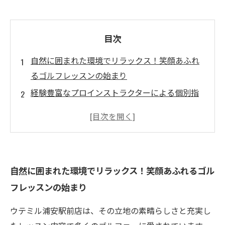
目次
自然に囲まれた環境でリラックス！笑顔あふれ
るゴルフレッスンの始まり
経験豊富なプロインストラクターによる個別指
導で技術アップ
ゴルフを楽しむ秘訣！スイングのコツとショッ
ト技術を学ぶ
ウテミル浦安駅前店での特別なレッスン体験か
自然に囲まれた環境でリラックス！笑顔あふれるゴル
ら得た感動の瞬間
フレッスンの始まり
ゴルフ仲間が増える！レッスン後の交流とコミ
ュニティの魅力
ウテミル浦安駅前店は、その立地の素晴らしさと充実し
ウテミル浦安駅前店でのレッスンを通じて新た