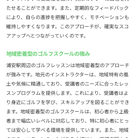
少人数制だからこそ得られる集中力
たせることができます。また、定期的なフィードバック
個別指導でスキルを徹底強化
により、自らの進捗を把握しやすく、モチベーションも
質問しやすい環境で納得のいくレッスン
維持しやすくなります。このアプローチが、確実なスコ
練習の進捗をしっかりフィードバック
アアップへとつながっていくのです。
インストラクターとのコミュニケーション
の重要性
地域密着型のゴルフスクールの強み
仲間と共に成長できる環境作り
浦安駅周辺のゴルフレッスンは地域密着型のアプローチ
最新設備の整ったウテミル浦安駅前店のゴルフ
が強みです。地元のインストラクターは、地域特有の風
レッスンで集中トレーニング
土や気候に精通しており、受講者のニーズに合ったレッ
最新技術を活用した練習環境の魅力
スンプログラムを提供します。これにより、受講者はよ
り身近にゴルフを学び、スキルアップを図ることができ
データ解析でスイングを改善
ます。地域密着型のゴルフスクールは、初心者から上級
ビジュアルフィードバックで効果的学習
者まで幅広いレベルに対応しており、特に初心者にとっ
集中力を高めるための施設デザイン
ては安心して学べる環境を提供しています。また、地域
快適な練習空間が提供するメリット