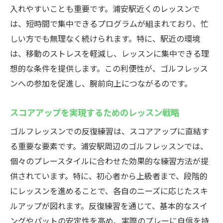
練習成果を確実にする振り返りのコツ
入れやすいことも重要です。浦安駅近くのレッスンで
は、短時間で集中できるプログラムが組まれており、忙
応用力を高めるための実践トレーニング
しい方でも無理なく続けられます。特に、駅近の環境
反復練習を支える最新設備の紹介
は、移動のストレスを軽減し、レッスンに集中できる理
初心者から上級者まで対応するウテミル浦安駅
想的な条件を提供します。この利便性が、ゴルフレッス
前店のゴルフレッスンの魅力
ンへの参加を促進し、腕前向上につながるのです。
初心者に優しいカリキュラムのポイント
中級者が抱える課題を解決するアプローチ
スコアアップを実現するためのレッスン戦略
上級者向けの高度なテクニック指導
ゴルフレッスンでの反復練習は、スコアアップに直結す
レベルに応じたレッスンプランの選び方
る重要な要素です。浦安駅周辺のゴルフレッスンでは、
ゴルフ技術を高めるための多様なメニュー
個々のプレースタイルに合わせた効果的な練習方法が提
実践的なコースレッスンの魅力
供されています。特に、初心者から上級者まで、段階的
にレッスンを進めることで、各自のニーズに応じたスキ
少人数制で効果抜群！ウテミル浦安駅前店のゴ
ルアップが図れます。反復練習を通じて、基本的なスイ
ルフレッスンのメリットとは
ングやパットの安定性を高め、実際のプレーに自信を持