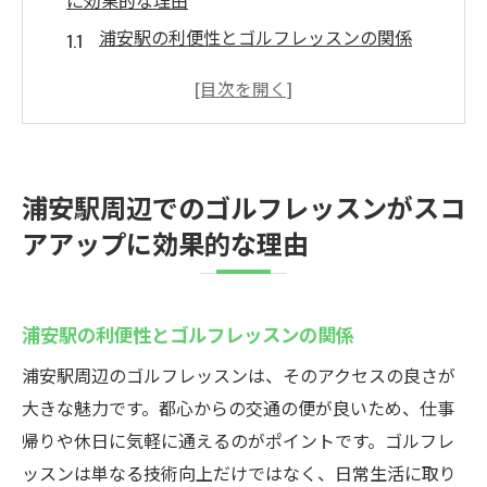
に効果的な理由
浦安駅の利便性とゴルフレッスンの関係
スコアアップを実現するためのレッスン戦
略
地域密着型のゴルフスクールの強み
浦安駅周辺のゴルフ練習場の特徴
浦安駅周辺でのゴルフレッスンがスコ
経験豊富なインストラクターが導くスキル
アアップに効果的な理由
向上
ゴルフ初心者でも安心のレッスンサポート
反復練習でゴルフスキルを格段に向上させる方
浦安駅の利便性とゴルフレッスンの関係
法
浦安駅周辺のゴルフレッスンは、そのアクセスの良さが
反復練習の重要性とその効果
大きな魅力です。都心からの交通の便が良いため、仕事
日々の練習ルーチンで技術を磨く
帰りや休日に気軽に通えるのがポイントです。ゴルフレ
インストラクターの指導で効率的に学ぶ
ッスンは単なる技術向上だけではなく、日常生活に取り