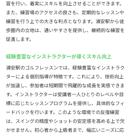
インストラクターからの具体的アドバイス
習を行い、着実にスキルを向上させることができます。
効果的なレッスンを実現する指導法
また、練習場のアクセスの良さも、定期的なレッスンや
練習を行う上での大きな利点となります。浦安駅から徒
経験に基づいた練習メニューの開発
歩圏内の立地は、通いやすさを提供し、継続的な練習を
ゴルフ理論と実践の融合
促進します。
信頼できるインストラクターとの関係構築
静かな環境でゴルフスキルを磨く浦安駅の屋内
経験豊富なインストラクターが導くスキル向上
レッスン場
浦安駅のゴルフレッスンでは、経験豊富なインストラク
都会の喧騒から離れた練習環境の魅力
ターによる個別指導が特徴です。これにより、技術向上
集中力を高める静かなレッスン場
が加速し、参加者は短期間で飛躍的な成長を実感できま
室内環境での効果的なゴルフ練習
す。インストラクターは受講者一人ひとりのレベルや目
静かな場所でのメンタルトレーニング
標に応じたレッスンプログラムを提供し、具体的なフィ
天候に左右されない練習のメリット
ードバックを行います。このような環境での反復練習
は、スイングの精度やショットの安定感を高める上で欠
心地よい空間でのリフレッシュと学び
かせません。初心者から上級者まで、幅広いニーズに応