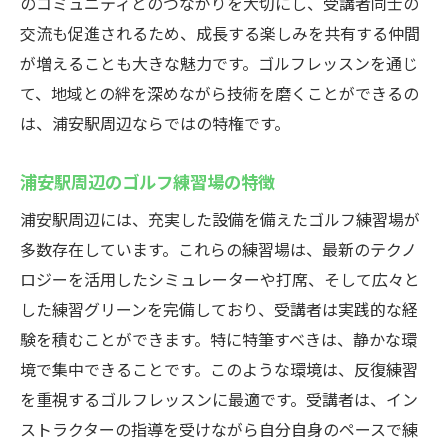
のコミュニティとのつながりを大切にし、受講者同士の
最新設備を活かしたトレーニングメソッド
交流も促進されるため、成長する楽しみを共有する仲間
ウテミル浦安駅前店でのゴルフレッスンが提供
が増えることも大きな魅力です。ゴルフレッスンを通じ
する個別ニーズに応じたプログラム
て、地域との絆を深めながら技術を磨くことができるの
ニーズに応じたカスタマイズプランの提案
は、浦安駅周辺ならではの特権です。
個々の目標達成をサポートするレッスン
浦安駅周辺のゴルフ練習場の特徴
特別プログラムでさらなるスキルアップ
浦安駅周辺には、充実した設備を備えたゴルフ練習場が
個別カウンセリングで課題を明確化
多数存在しています。これらの練習場は、最新のテクノ
目的に応じた柔軟なレッスンスタイル
ロジーを活用したシミュレーターや打席、そして広々と
目標達成に向けたステップバイステップ指
した練習グリーンを完備しており、受講者は実践的な経
導
験を積むことができます。特に特筆すべきは、静かな環
経験豊富なインストラクターによる効果的なゴ
境で集中できることです。このような環境は、反復練習
ルフレッスン
を重視するゴルフレッスンに最適です。受講者は、イン
経験豊富なインストラクターの指導力
ストラクターの指導を受けながら自分自身のペースで練