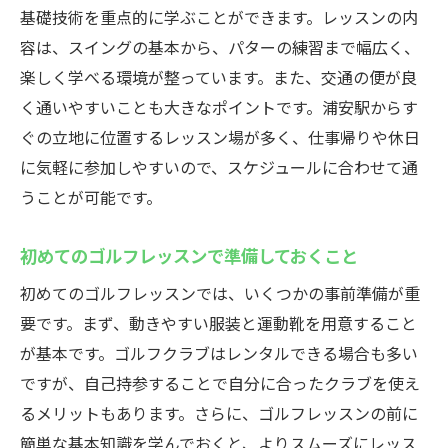
学ぶ
基礎技術を重点的に学ぶことができます。レッスンの内
初心者でも安心のゴルフライフを始めるた
容は、スイングの基本から、パターの練習まで幅広く、
めに
楽しく学べる環境が整っています。また、交通の便が良
サポートが充実した初心者向けゴルフレッ
く通いやすいことも大きなポイントです。浦安駅からす
スンの特徴
ぐの立地に位置するレッスン場が多く、仕事帰りや休日
ゴルフライフの第一歩を踏み出すためのア
に気軽に参加しやすいので、スケジュールに合わせて通
ドバイス
うことが可能です。
初心者が避けたいゴルフでのよくある失敗
初めてのゴルフレッスンで準備しておくこと
浦安駅でのゴルフレッスンを有効活用する
初めてのゴルフレッスンでは、いくつかの事前準備が重
方法
要です。まず、動きやすい服装と運動靴を用意すること
少人数制のゴルフレッスンで安心スタートを切
が基本です。ゴルフクラブはレンタルできる場合も多い
る
ですが、自己持参することで自分に合ったクラブを使え
少人数制レッスンのメリットとは？
るメリットもあります。さらに、ゴルフレッスンの前に
浦安駅で少人数制レッスンを選ぶ理由
簡単な基本知識を学んでおくと、よりスムーズにレッス