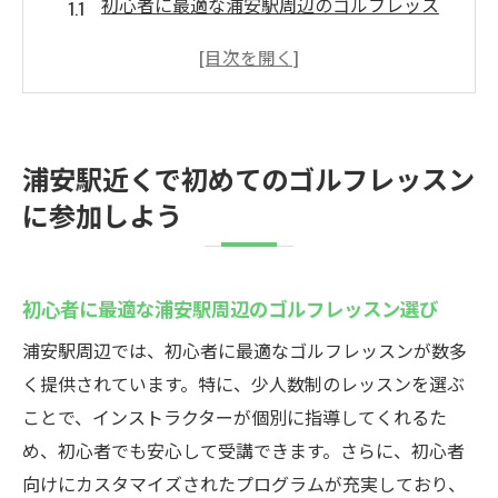
初心者に最適な浦安駅周辺のゴルフレッス
ン選び
初めてのゴルフレッスンで準備しておくこ
と
浦安駅でのゴルフレッスンの申し込み方法
浦安駅近くで初めてのゴルフレッスン
ゴルフレッスンの初回体験で何を期待でき
に参加しよう
るか
初心者が知っておくべきゴルフの基本ルー
ル
初心者に最適な浦安駅周辺のゴルフレッスン選び
浦安駅でのゴルフレッスン後のおすすめ練
浦安駅周辺では、初心者に最適なゴルフレッスンが数多
習法
く提供されています。特に、少人数制のレッスンを選ぶ
初心者向けゴルフレッスンがあなたのゴルフラ
ことで、インストラクターが個別に指導してくれるた
イフをサポート
め、初心者でも安心して受講できます。さらに、初心者
浦安駅のゴルフレッスンで基礎をしっかり
向けにカスタマイズされたプログラムが充実しており、