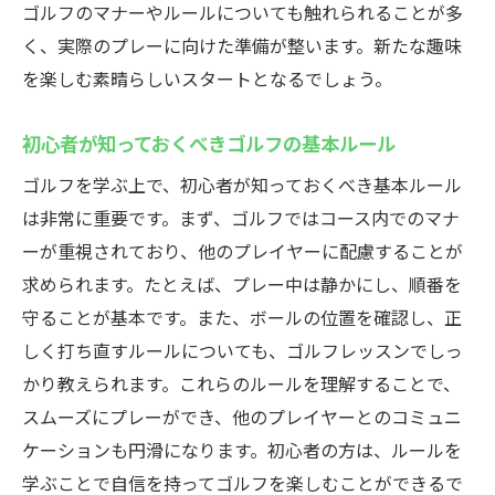
ゴルフのマナーやルールについても触れられることが多
浦安駅のゴルフレッスンで自信を築くステ
く、実際のプレーに向けた準備が整います。新たな趣味
ップ
を楽しむ素晴らしいスタートとなるでしょう。
浦安駅周辺で新しい趣味を始めるならゴルフレ
ッスン
初心者が知っておくべきゴルフの基本ルール
ゴルフを始めるメリットとその魅力
ゴルフを学ぶ上で、初心者が知っておくべき基本ルール
新しい趣味としてのゴルフの楽しみ方
は非常に重要です。まず、ゴルフではコース内でのマナ
浦安駅でゴルフを始めるための最初のステ
ーが重視されており、他のプレイヤーに配慮することが
ップ
求められます。たとえば、プレー中は静かにし、順番を
趣味を通じた新しいコミュニティ作り
守ることが基本です。また、ボールの位置を確認し、正
しく打ち直すルールについても、ゴルフレッスンでしっ
ゴルフレッスンで広がる新しい趣味の可能
かり教えられます。これらのルールを理解することで、
性
スムーズにプレーができ、他のプレイヤーとのコミュニ
浦安駅でのゴルフレッスンが提供する充実
ケーションも円滑になります。初心者の方は、ルールを
感
学ぶことで自信を持ってゴルフを楽しむことができるで
基礎から学べるゴルフレッスンで技術を磨く