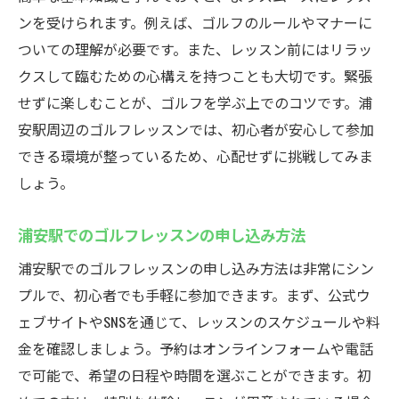
初心者が少人数制で安心して学べる環境作
ンを受けられます。例えば、ゴルフのルールやマナーに
り
ついての理解が必要です。また、レッスン前にはリラッ
少人数制レッスンで得られるパーソナルフ
クスして臨むための心構えを持つことも大切です。緊張
ィードバック
せずに楽しむことが、ゴルフを学ぶ上でのコツです。浦
グループレッスンと少人数制の違いを比較
安駅周辺のゴルフレッスンでは、初心者が安心して参加
浦安駅で最適な少人数制レッスンを見つけ
できる環境が整っているため、心配せずに挑戦してみま
る方法
しょう。
親しみやすいインストラクターと楽しく学ぶゴ
浦安駅でのゴルフレッスンの申し込み方法
ルフレッスン
浦安駅でのゴルフレッスンの申し込み方法は非常にシン
初心者におすすめのインストラクターの選
プルで、初心者でも手軽に参加できます。まず、公式ウ
び方
ェブサイトやSNSを通じて、レッスンのスケジュールや料
インストラクターとのコミュニケーション
金を確認しましょう。予約はオンラインフォームや電話
の重要性
で可能で、希望の日程や時間を選ぶことができます。初
楽しく学べるゴルフレッスンの工夫