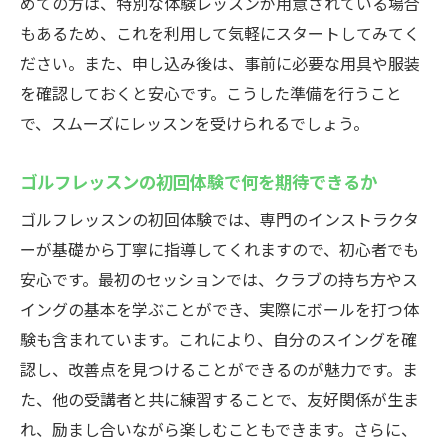
めての方は、特別な体験レッスンが用意されている場合
インストラクターによるモチベーションア
もあるため、これを利用して気軽にスタートしてみてく
ップの方法
ださい。また、申し込み後は、事前に必要な用具や服装
親しみやすいインストラクターが提供する
を確認しておくと安心です。こうした準備を行うこと
初心者向けレッスン
で、スムーズにレッスンを受けられるでしょう。
浦安駅でのレッスンで人気のインストラク
ターを紹介
ゴルフレッスンの初回体験で何を期待できるか
初心者が自信を持ってゴルフを始められる秘訣
ゴルフレッスンの初回体験では、専門のインストラクタ
自信を持つためのゴルフスキルの磨き方
ーが基礎から丁寧に指導してくれますので、初心者でも
初心者に自信を与えるゴルフレッスンの内
安心です。最初のセッションでは、クラブの持ち方やス
容
イングの基本を学ぶことができ、実際にボールを打つ体
験も含まれています。これにより、自分のスイングを確
自分に合ったゴルフスタイルを見つける方
認し、改善点を見つけることができるのが魅力です。ま
法
た、他の受講者と共に練習することで、友好関係が生ま
初心者が抱える不安を解消するテクニック
れ、励まし合いながら楽しむこともできます。さらに、
自信を持ってゴルフを楽しむための心構え