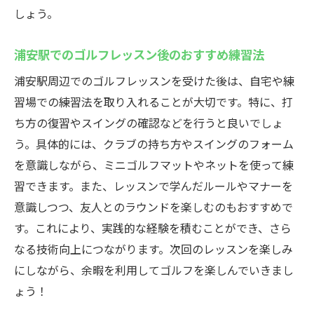
しょう。
ゴルフの基礎技術をしっかり習得しよう
浦安駅のレッスンで技術を向上させる方法
浦安駅でのゴルフレッスン後のおすすめ練習法
基礎から応用までステップアップするコツ
浦安駅周辺でのゴルフレッスンを受けた後は、自宅や練
初心者が技術を磨くための練習法
習場での練習法を取り入れることが大切です。特に、打
基礎を固めることで得られる長期的な成果
ち方の復習やスイングの確認などを行うと良いでしょ
浦安駅のレッスンで効率よく技術を向上す
う。具体的には、クラブの持ち方やスイングのフォーム
る
を意識しながら、ミニゴルフマットやネットを使って練
習できます。また、レッスンで学んだルールやマナーを
安心感あふれる環境でゴルフレッスンにチャレ
意識しつつ、友人とのラウンドを楽しむのもおすすめで
ンジ
す。これにより、実践的な経験を積むことができ、さら
安全で快適なゴルフレッスンの選び方
なる技術向上につながります。次回のレッスンを楽しみ
浦安駅のレッスンで安心して学ぶポイント
にしながら、余暇を利用してゴルフを楽しんでいきまし
初心者が安心してレッスンを受けるための
ょう！
準備