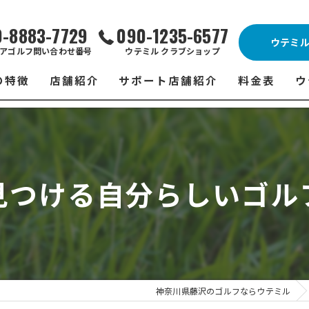
0-8883-7729
090-1235-6577
ウテミ
アゴルフ問い合わせ番号
ウテミル クラブショップ
の特徴
店舗紹介
サポート店舗紹介
料金表
ウ
ビス
ウテミル 藤沢店
シミュレーションゴルフ Caddy
藤沢店 料金
ウ
スン
ウテミル 浦安駅前店
Golfet亀有店
浦安駅前店 
ウ
見つける自分らしいゴル
場
市原インドアゴルフ
スズヨンゴルフクラブ(SUZU4-GOLFCLUB)
市原インドアゴ
フ
ント
ウテミルスクール高崎店
ウテミルスクー
フ
ッティング
サポート店舗
よ
シミュレーシ
ブショップ
試
神奈川県藤沢のゴルフならウテミル