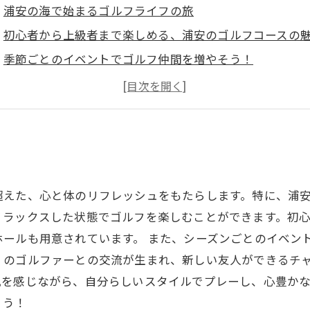
浦安の海で始まるゴルフライフの旅
初心者から上級者まで楽しめる、浦安のゴルフコースの
季節ごとのイベントでゴルフ仲間を増やそう！
地域特有のゴルフ文化を体験してみる
健康を手に入れる：ゴルフがもたらす心と体の効果
自分を再発見するためのゴルフライフのススメ
浦安の風を感じて、ゴルフで日々を楽しもう！
超えた、心と体のリフレッシュをもたらします。特に、浦
リラックスした状態でゴルフを楽しむことができます。初
ールも用意されています。 また、シーズンごとのイベン
くのゴルファーとの交流が生まれ、新しい友人ができるチャ
風を感じながら、自分らしいスタイルでプレーし、心豊か
ょう！