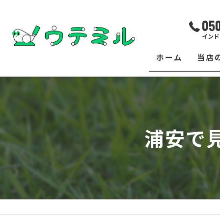
05
インド
ホーム
当店
サー
レッ
浦安で
練習
イベ
フィ
クラ