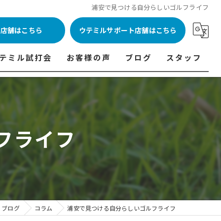
浦安で見つける自分らしいゴルフライフ
ル店舗はこちら
ウテミルサポート店舗はこちら
テミル試打会
お客様の声
ブログ
スタッフ
表
テミル試打会とは・・・
ウテミルインドア会員様の声
コラム
代表あいさつ
料金表
テミル試打会日程
フィッテイング・試打会参加者の声
フライフ
ルフ 料金表
ィッテイング・試打会 商品ラインナップ一覧
ル高崎店 料金表
ィッター紹介
 料金表
くある質問
ョンゴルフ Caddy 料金表
打会開催受付
ブログ
コラム
浦安で見つける自分らしいゴルフライフ