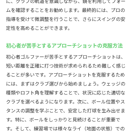
に、クラブの軌道を意識しながら、鏡を利用してフォー
自己分析を深めるためのゴルフ日誌の活用
ムを確認することをお勧めします。最終的には、プロの
法
指導を受けて微調整を行うことで、さらにスイングの安
ゴルフ上達のための継続的なモチベーショ
定性を高めることができます。
ン維持法
初心者のためのゴルフレッスン疑問解決ガイド
初心者が苦手とするアプローチショットの克服方法
ゴルフレッスンの選び方と受講のポイント
初心者ゴルファーが苦手とするアプローチショットは、
練習効果を高めるための科学的アプローチ
短い距離を正確に打つ技術が求められるため難しく感じ
ることが多いです。アプローチショットを克服するため
プロが教えるスイングの基礎固めのコツ
には、まずはクラブ選びから始めましょう。ウェッジの
レッスンで得たフィードバックの活用法
種類やロフト角を理解することで、状況に応じた適切な
初心者が目標達成をするためのリアルなゴ
クラブを選べるようになります。次に、ボール位置やス
ール設定
タンスの調整を学ぶことで、安定した打球を生み出せま
効率的な練習時間の確保とその活用法
す。特に、ボールをしっかりと見続けることが重要で
ゴルフレッスンで初心者が知っておくべき基本
す。そして、練習場では様々なライ（地面の状態）での
ポイント