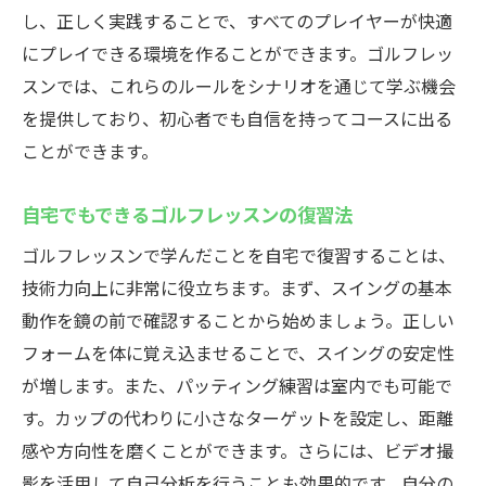
経験者が教えるミスショットの減らし方
し、正しく実践することで、すべてのプレイヤーが快適
にプレイできる環境を作ることができます。ゴルフレッ
初心者が陥りやすい振り遅れの解消法
スンでは、これらのルールをシナリオを通じて学ぶ機会
ゴルフレッスンの効果を最大限に引き出すため
を提供しており、初心者でも自信を持ってコースに出る
の疑問解決法
ことができます。
ゴルフスイングの分析方法と改善のポイン
ト
自宅でもできるゴルフレッスンの復習法
レッスンの成果を継続的に向上させる方法
ゴルフレッスンで学んだことを自宅で復習することは、
インストラクターが推奨する練習頻度とそ
技術力向上に非常に役立ちます。まず、スイングの基本
の理由
動作を鏡の前で確認することから始めましょう。正しい
自分の弱点を強みに変える練習方法
フォームを体に覚え込ませることで、スイングの安定性
ゴルフレッスンでのコミュニケーションの
が増します。また、パッティング練習は室内でも可能で
重要性
す。カップの代わりに小さなターゲットを設定し、距離
初心者が陥りがちな練習のマンネリ化を防
感や方向性を磨くことができます。さらには、ビデオ撮
ぐ方法
影を活用して自己分析を行うことも効果的です。自分の