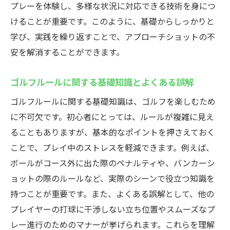
プレーを体験し、多様な状況に対応できる技術を身につ
グリーン周りでのアプローチ技術の基礎
けることが重要です。このように、基礎からしっかりと
ゴルフ用語の基本知識とその使い方
学び、実践を繰り返すことで、アプローチショットの不
基本姿勢と安定したスイングの関係性
安を解消することができます。
距離感を掴むための効果的なパッティング
ゴルフルールに関する基礎知識とよくある誤解
練習法
ゴルフルールに関する基礎知識は、ゴルフを楽しむため
初心者向けのクラブセッティングと選び方
に不可欠です。初心者にとっては、ルールが複雑に見え
ゴルフレッスンを楽しむための心構え
ることもありますが、基本的なポイントを押さえておく
経験者が語るゴルフレッスンでのよくある質問
ことで、プレイ中のストレスを軽減できます。例えば、
と解答
ボールがコース外に出た際のペナルティや、バンカーシ
スイングスピードを上げるための練習法
ョットの際のルールなど、実際のシーンで役立つ知識を
初心者が避けるべきスイングの誤り
持つことが重要です。また、よくある誤解として、他の
ティーショットを成功させるためのコツ
プレイヤーの打球に干渉しない立ち位置やスムーズなプ
レッスンで感じる上達の壁を突破する方法
レー進行のためのマナーが挙げられます。これらを理解