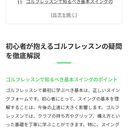
ゴルフレッスンで知るべき基本スイングの
ポイント
初めてのゴルフクラブ選びでの疑問を解消
スイングの安定性を高めるための効果的な
練習法
初心者が抱えるゴルフレッスンの疑問
初心者が苦手とするアプローチショットの
を徹底解説
克服方法
ゴルフルールに関する基礎知識とよくある
誤解
ゴルフレッスンで知るべき基本スイングのポイント
自宅でもできるゴルフレッスンの復習法
ゴルフレッスンで最初に学ぶべき基本は、正しいスイン
ゴルフレッスンで技術向上を目指す初心者の共
グフォームです。初心者にとって、スイングの基本を理
通質問
解することは、今後の上達に大きく影響します。ゴルフ
ゴルフスイングの改善におけるよくある誤
レッスンでは、クラブの持ち方やグリップ、構え方とい
解
った基礎を丁寧に学ぶことができます。特に、スイング