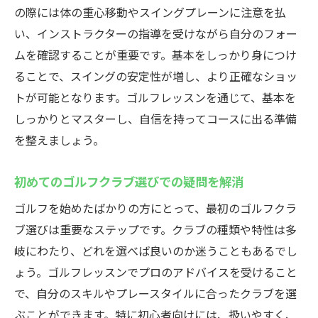
初心者が練習で陥りがちな失敗とその対策
の際には体の重心移動やスイングプレーンに注意を払
正しいグリップの選び方とその重要性
い、インストラクターの指導を受けながら自分のフォー
効果的なウォーミングアップで怪我を防ぐ
ムを確認することが重要です。基本をしっかり身につけ
方法
ることで、スイングの安定性が増し、より正確なショッ
トが可能となります。ゴルフレッスンを通じて、基本を
初心者がラウンドに出る前に確認すべきこ
しっかりとマスターし、自信を持ってコースに出る準備
と
を整えましょう。
スイングを安定させるためのメンタル強化
法
初めてのゴルフクラブ選びでの疑問を解消
初めてのゴルフレッスンで初心者が直面する課
ゴルフを始めたばかりの方にとって、最初のゴルフクラ
題を解決
ブ選びは重要なステップです。クラブの種類や特性は多
初めてのラウンドで気をつけるべきマナー
岐にわたり、どれを選べば良いのか迷うこともあるでし
初心者が陥りやすいバンカーショットの克
ょう。ゴルフレッスンでプロのアドバイスを受けること
服法
で、自分のスキルやプレースタイルに合ったクラブを選
ゴルフクラブの基本的な使い方とその種類
ぶことができます。特に初心者向けには、扱いやすく、