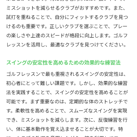
ゴルフレッスンでのインストラクターとの
ミスショットを減らせるクラブがおすすめです。また、
コミュニケーション方法
試打を重ねることで、自分にフィットするクラブを見つ
初心者向けの距離感を掴むための練習方法
けるのも重要です。正しいクラブを選ぶことで、プレー
コースデビュー前に知っておくべきルール
の楽しさや上達のスピードが格段に向上します。ゴルフ
とエチケット
レッスンを活用し、最適なクラブを見つけてください。
ゴルフレッスンの疑問を解消し自信を持ってプ
スイングの安定性を高めるための効果的な練習法
レーする方法
ゴルフレッスンで最も重視されるスイングの安定性は、
初心者が自信を持ってスイングするための
初心者にとって難しい課題です。しかし、効果的な練習
心構え
法を実践することで、スイングの安定性を高めることが
プレッシャーに負けないメンタルの鍛え方
可能です。まず重要なのは、定期的な体のストレッチで
スコアを向上させるための戦略的なラウン
す。柔軟性を高めることで、スムーズなスイングを実現
ドプラン
でき、ミスショットを減らします。次に、反復練習を行
練習成果を本番で発揮するための集中力ア
い、体に基本動作を覚え込ませることが大切です。特
ップ術