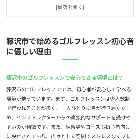
とは？
初心者が安心して学べる藤沢市のゴルフイ
ンストラクター
地域密着型の藤沢市ゴルフレッスンの特徴
藤沢市で始めるゴルフレッスン初心者
ゴルフ初心者におすすめ！藤沢市の魅力的
に優しい理由
なレッスン
藤沢市でのゴルフデビューを成功させるサ
ポート体制
藤沢市のゴルフレッスンで安心できる環境とは？
藤沢市のゴルフレッスンで得られる初心者
藤沢市のゴルフレッスンでは、初心者が安心して学べる
の安心感
環境が整っています。まず、ゴルフレッスンは少人数制
スムーズに上達できる藤沢市のゴルフレッスン
で行われることが多く、一人ひとりに目が行き届くた
の特徴
め、インストラクターからの直接的なサポートを受けや
藤沢市で上達を実感できるレッスンカリキ
すいのが特徴です。また、練習場やコースも初心者向け
ュラム
に設計されており、広々とした空間でストレスなくプレ