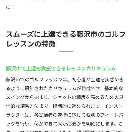
内容
に！
ゴルフを始める藤沢市のメリットを徹底解
説
スムーズに上達できる藤沢市のゴルフ
藤沢市の魅力的なレッスン内容でゴルフを
レッスンの特徴
始めよう
ゴルフ初心者に最適な藤沢市のレッスンで新し
い一歩を
藤沢市で上達を実感できるレッスンカリキュラム
藤沢市で新しい一歩を踏み出すゴルフ初心
藤沢市でのゴルフレッスンは、初心者が上達を実感でき
者のためのレッスン
るように設計されたカリキュラムが特徴です。基本的な
藤沢市の初心者向けレッスンでゴルフを楽
スイングから始まり、ショットの精度を高めるための具
しもう
体的な練習方法まで、段階的に進められます。インスト
藤沢市のレッスンで初心者が新しい趣味を
ラクターは、各受講者の進捗に応じて個別のフィードバ
見つける方法
ックを行い、何ができて何が必要かを明確にします。こ
藤沢市でのゴルフ初心者レッスンのステッ