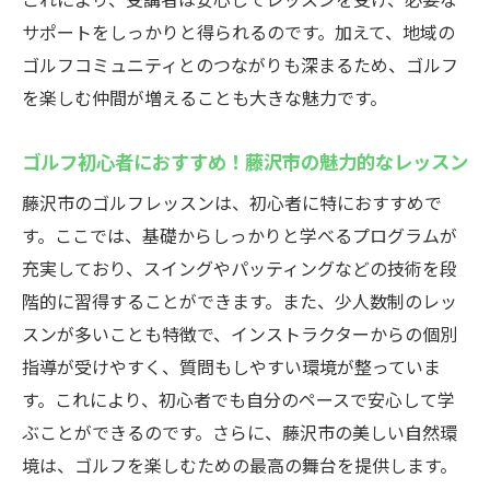
ンの魅力
サポートをしっかりと得られるのです。加えて、地域の
初心者が安心して学べる藤沢市のゴルフ基
ゴルフコミュニティとのつながりも深まるため、ゴルフ
礎レッスン
を楽しむ仲間が増えることも大きな魅力です。
藤沢市でゴルフを趣味にするためのレッス
ン内容
ゴルフ初心者におすすめ！藤沢市の魅力的なレッスン
藤沢市のゴルフレッスンで新しい自分に挑
藤沢市のゴルフレッスンは、初心者に特におすすめで
戦しよう
す。ここでは、基礎からしっかりと学べるプログラムが
藤沢市の基礎レッスンで趣味の幅を広げる
充実しており、スイングやパッティングなどの技術を段
初心者必見！藤沢市でのゴルフレッスンが選ば
階的に習得することができます。また、少人数制のレッ
れる理由
スンが多いことも特徴で、インストラクターからの個別
藤沢市でゴルフレッスンを選ぶ際のポイン
指導が受けやすく、質問もしやすい環境が整っていま
ト
す。これにより、初心者でも自分のペースで安心して学
ぶことができるのです。さらに、藤沢市の美しい自然環
初心者から支持される藤沢市のレッスンの
境は、ゴルフを楽しむための最高の舞台を提供します。
特徴