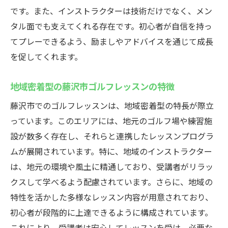
プロが教える藤沢市のゴルフレッスンのメ
です。また、インストラクターは技術だけでなく、メン
リット
タル面でも支えてくれる存在です。初心者が自信を持っ
藤沢市のインストラクターから学ぶゴルフ
てプレーできるよう、励ましやアドバイスを通じて成長
の基礎
を促してくれます。
藤沢市のプロに学ぶゴルフ技術の向上方法
地域密着型の藤沢市ゴルフレッスンの特徴
藤沢市のゴルフレッスンで得られるプロの
アドバイス
藤沢市でのゴルフレッスンは、地域密着型の特長が際立
ゴルフスキルを伸ばす藤沢市のプロインス
っています。このエリアには、地元のゴルフ場や練習施
トラクター
設が数多く存在し、それらと連携したレッスンプログラ
ムが展開されています。特に、地域のインストラクター
藤沢市のゴルフレッスンで基礎を学び新しい趣
は、地元の環境や風土に精通しており、受講者がリラッ
味を始めよう
クスして学べるよう配慮されています。さらに、地域の
藤沢市のゴルフレッスンで基礎から始める
特性を活かした多様なレッスン内容が用意されており、
理由
初心者が段階的に上達できるように構成されています。
新しい趣味を始める藤沢市のゴルフレッス
これにより、受講者は安心してレッスンを受け、必要な