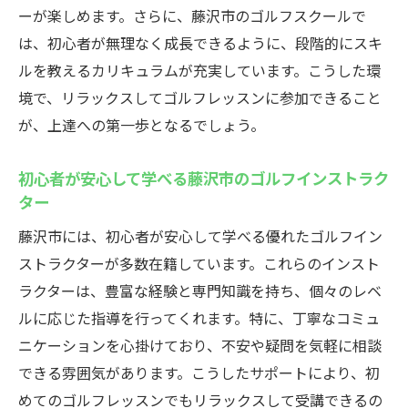
初心者から上級者まで対応する藤沢市のレ
ーが楽しめます。さらに、藤沢市のゴルフスクールで
ッスン
は、初心者が無理なく成長できるように、段階的にスキ
ゴルフ上達に繋がる藤沢市の充実した練習
ルを教えるカリキュラムが充実しています。こうした環
設備
境で、リラックスしてゴルフレッスンに参加できること
藤沢市のゴルフレッスンで上達をサポート
が、上達への第一歩となるでしょう。
する工夫
初心者が安心して学べる藤沢市のゴルフインストラク
藤沢市でのゴルフレッスンが初心者に人気
ター
の理由
藤沢市には、初心者が安心して学べる優れたゴルフイン
上達を目指す藤沢市のゴルフレッスンの専
ストラクターが多数在籍しています。これらのインスト
用プログラム
ラクターは、豊富な経験と専門知識を持ち、個々のレベ
プロのインストラクターが教える藤沢市のゴル
ルに応じた指導を行ってくれます。特に、丁寧なコミュ
フレッスンの魅力
ニケーションを心掛けており、不安や疑問を気軽に相談
藤沢市で活躍する経験豊富なゴルフインス
できる雰囲気があります。こうしたサポートにより、初
トラクター
めてのゴルフレッスンでもリラックスして受講できるの