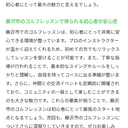
初心者にとって最大の魅力と言えるでしょう。
藤沢市のゴルフレッスンで得られる上達の
実感
藤沢市のゴルフレッスンで得られる初心者の安心感
上達を目指す藤沢市のレッスンプログラム
の魅力
藤沢市でのゴルフレッスンは、初心者にとって非常に安
心できる環境が整っています。プロのインストラクター
藤沢市のゴルフレッスンで上達を実感する
が温かく迎えてくれるため、初めての方でもリラックス
秘訣
してレッスンを受けることが可能です。また、丁寧な指
藤沢市でゴルフを始めるメリットとレッスン内
導が行われることで、基本的なスイングやルールをしっ
容
かりと理解し、自信を持ってコースに出る準備が整いま
藤沢市のゴルフレッスンで得られる多くの
す。さらに、仲間との交流イベントも定期的に開催され
メリット
ており、コミュニティの一員として楽しむことができる
藤沢市のレッスン内容を詳しく解説
のも大きな魅力です。これらの要素が揃うことで、藤沢
藤沢市でのゴルフレッスンがもたらす健康
市のゴルフレッスンは初心者にとって最高のスタート地
効果
点となるでしょう。次回も、藤沢市のゴルフレッスンに
藤沢市のゴルフレッスンが提供する多様な
ついてさらに深掘りしていきますので、ぜひお楽しみ