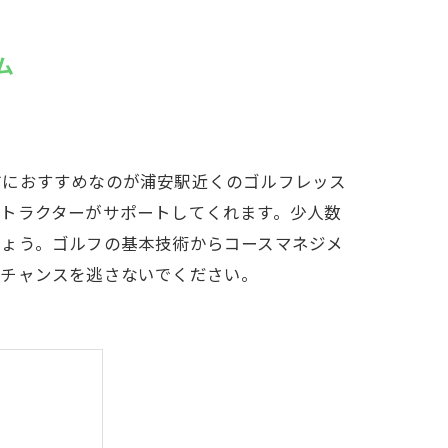
LFCLUB(スズヨンゴルフクラブ)料金表
ム
有店 料金表
方におすすめなのが浦安駅近くのゴルフレッス
トラクターがサポートしてくれます。少人数
しょう。ゴルフの基本技術からコースマネジメ
のチャンスを逃さないでください。