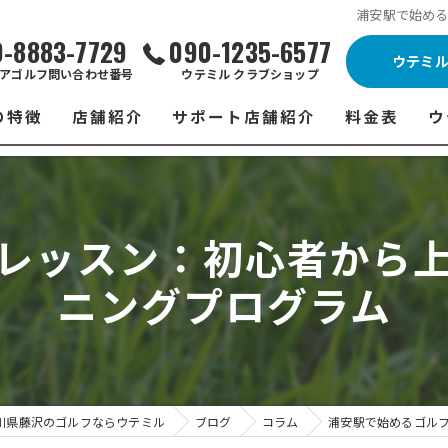
浦安駅で始め
0-8883-7729
090-1235-6577
ウテミ
アゴルフ問い合わせ番号
ウテミル クラブショップ
の特徴
店舗紹介
サポート店舗紹介
料金表
ウ
ビス
ウテミル 藤沢店
シミュレーションゴルフ Caddy
藤沢店 料金
ウ
スン
ウテミル 浦安駅前店
Golfet亀有店
浦安駅前店 
ウ
レッスン：初心者から
場
市原インドアゴルフ
スズヨンゴルフクラブ(SUZU4-GOLFCLUB)
市原インドアゴ
フ
ニングプログラム
ント
ウテミルスクール高崎店
ウテミルスクー
フ
ッティング
サポート店舗
よ
シミュレーシ
ブショップ
試
川県藤沢のゴルフならウテミル
ブログ
コラム
浦安駅で始めるゴル