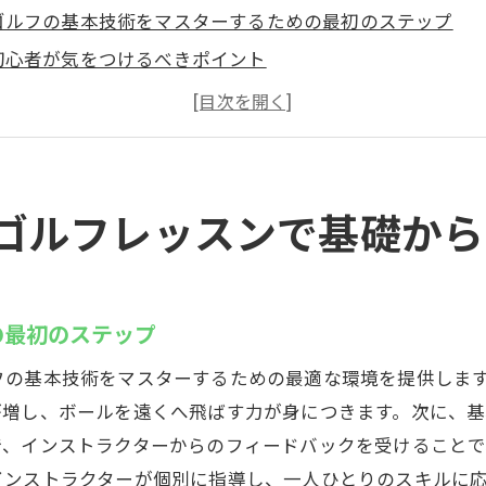
ゴルフの基本技術をマスターするための最初のステップ
初心者が気をつけるべきポイント
ゴルフクラブの選び方と扱い方
スイングの基本と練習方法
ルールやマナーを学び、コースデビューの準備をしよう
初心者におすすめの練習ドリル
ゴルフレッスンで基礎から
ルアップも目指せる浦安駅のゴルフレッスントレーニング
中級者向けステップアッププログラムの紹介
フィジカルとメンタルの両面からアプローチ
の最初のステップ
フォームチェックと改善のためのビデオ分析
フの基本技術をマスターするための最適な環境を提供しま
距離感を養うためのショートゲームトレーニング
が増し、ボールを遠くへ飛ばす力が身につきます。次に、
スキルアップのためのパッティング練習法
で、インストラクターからのフィードバックを受けること
定期的な評価とフィードバックで成長を感じよう
インストラクターが個別に指導し、一人ひとりのスキルに