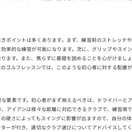
駅で個別指導が受けられるゴルフレッスンの魅力
マンツーマンレッスンの利点とは
自分のペースで学べるオーダーメイドプラン
個別指導でスイングの微調整が可能
べきポイントは多くあります。まず、練習前のストレッチ
、効果的な練習が可能になります。次に、グリップやスイ
パーソナルトレーナーとの信頼関係の築き方
なります。また、焦らずに基礎を固めることを心がけまし
個別指導で目標に向けた具体的なアドバイスを得よう
駅のゴルフレッスンでは、このような初心者に対する配慮
一人ひとりに合わせた練習メニューの作成方法
豊富なインストラクターと学ぶ浦安駅のゴルフレッスン
インストラクターの経歴と専門知識を知ろう
要な要素です。初心者がまず揃えるべきは、ドライバーとア
経験豊富なインストラクターが教える技術の秘密
方、アイアンは様々な距離に対応できるクラブで、練習場
インストラクターとのコミュニケーションが上達の鍵
トの硬さによってもスイングに影響が出ますので、自分の
インストラクターによる実践的なアドバイス
クターが付き、適切なクラブ選びについてアドバイスして
インストラクターから学ぶラウンドテクニック