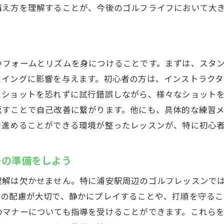
構え方を理解することが、今後のゴルフライフにおいて大
選ぶべきインストラクターの見極め方
数制の浦安駅ゴルフレッスンで効率的にスキルアップ
少人数制レッスンのメリット
いフォームとリズムを身につけることです。まずは、スタ
仲間と一緒に学ぶことで得られる相互刺激
スイングに影響を与えます。初心者の方は、インストラク
グループレッスンでの具体的なトレーニング内容
スショットを恐れずに試行錯誤しながら、様々なショット
少人数制ならではのきめ細やかな指導
返すことで自己改善に繋がります。他にも、具体的な練習
練習相手がいることでモチベーションを保つ方法
で進めることができる環境が整ったレッスンが、特に初心
少人数制レッスンでの成功体験を共有しよう
スマネジメントも学べる浦安駅のゴルフレッスン
ーの準備をしよう
コースマネジメントの基本概念を学ぶ
理解は欠かせません。特に浦安駅周辺のゴルフレッスンで
戦略的なプレープランの立て方
への配慮が大切で、静かにプレイすることや、打順を守るこ
リスク管理と安全なショットの選択
のマナーについても指導を受けることができます。これら