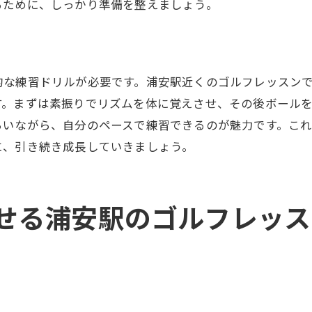
ホール攻略法とその実践
るために、しっかり準備を整えましょう。
コース内でのメンタルコントロール方法
ラウンド中の判断力を養うための練習法
い趣味として始める浦安駅のゴルフレッスン
的な練習ドリルが必要です。浦安駅近くのゴルフレッスン
ゴルフという趣味の魅力とは
す。まずは素振りでリズムを体に覚えさせ、その後ボール
らいながら、自分のペースで練習できるのが魅力です。これ
始める前に知っておきたいゴルフの基礎知識
に、引き続き成長していきましょう。
初めてのゴルフレッスンに必要なもの
レッスンを続けることで得られる健康効果
ゴルフを通じて広がる交友関係
せる浦安駅のゴルフレッス
趣味としてのゴルフを楽しむためのコツ
駅で充実したゴルフレッスントレーニングを体験しよう
充実した施設と設備の紹介
多彩なトレーニングプログラムの詳細