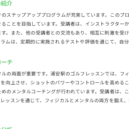
の紹介
体験レッスンの流れと申込み方法
レッスンのスケジュールと柔軟な受講方法
けのステップアッププログラムが充実しています。このプ
せることを目指しています。受講者は、インストラクター
トレーニング後のフィードバックと次へのステップ
ます。また、他の受講者との交流もあり、相互に刺激を受
ゴルフレッスンを通じて得られる成長と成果
グラムは、定期的に実施されるテストや評価を通じて、自分
ローチ
タルの両面が重要です。浦安駅のゴルフレッスンでは、フ
性を向上させ、ショットのパワーやコントロールを高める
ためのメンタルコーチングが行われています。受講者は、
フレッスンを通じて、フィジカルとメンタルの両方を鍛え