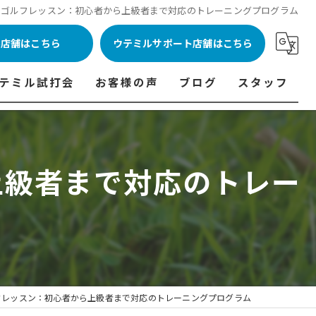
るゴルフレッスン：初心者から上級者まで対応のトレーニングプログラム
ル店舗はこちら
ウテミルサポート店舗はこちら
テミル試打会
お客様の声
ブログ
スタッフ
表
テミル試打会とは・・・
ウテミルインドア会員様の声
コラム
代表あいさつ
料金表
テミル試打会日程
フィッテイング・試打会参加者の声
上級者まで対応のトレー
ルフ 料金表
ィッテイング・試打会 商品ラインナップ一覧
ル高崎店 料金表
ィッター紹介
 料金表
くある質問
ョンゴルフ Caddy 料金表
打会開催受付
フレッスン：初心者から上級者まで対応のトレーニングプログラム