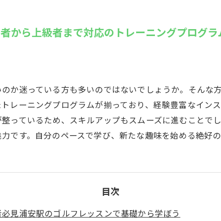
SUZU4GO
ラリー
心者から上級者まで対応のトレーニングプログラ
Golfet亀
いのか迷っている方も多いのではないでしょうか。そんな
たトレーニングプログラムが揃っており、経験豊富なインス
が整っているため、スキルアップもスムーズに進むことで
魅力です。自分のペースで学び、新たな趣味を始める絶好
目次
者必見浦安駅のゴルフレッスンで基礎から学ぼう