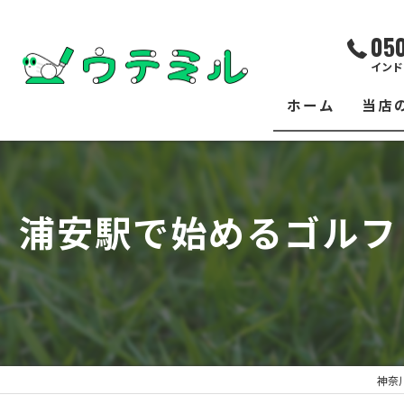
05
インド
ホーム
当店
サー
レッ
浦安駅で始めるゴルフ
練習
イベ
フィ
クラ
神奈