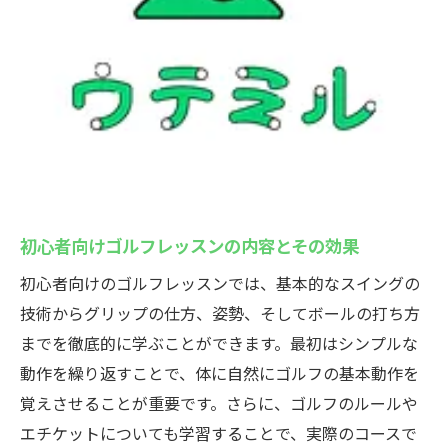
初心者向けのゴルフレッスンのステップア
ップ方法
プロを目指すためのゴルフレッスンカリキ
ュラム
スキルアップのための練習メニューの提案
ゴルフレッスンでの目標設定の重要性
レッスンでのフィードバックを活かす方法
初心者向けゴルフレッスンの内容とその効果
プロの技術を身につけるための特別レッス
初心者向けのゴルフレッスンでは、基本的なスイングの
ン
技術からグリップの仕方、姿勢、そしてボールの打ち方
プロ直伝！ゴルフレッスンで磨くスイングテク
までを徹底的に学ぶことができます。最初はシンプルな
ニック
動作を繰り返すことで、体に自然にゴルフの基本動作を
プロが教えるスイングの基本と応用
覚えさせることが重要です。さらに、ゴルフのルールや
スイング改善のための実践的なアドバイス
エチケットについても学習することで、実際のコースで