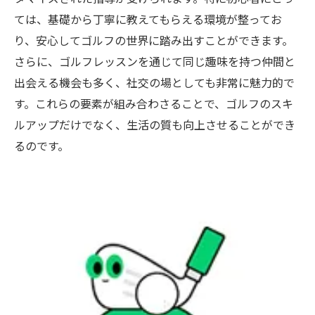
スン
ては、基礎から丁寧に教えてもらえる環境が整ってお
上達のための定期的なレッスンの重要性
り、安心してゴルフの世界に踏み出すことができます。
さらに、ゴルフレッスンを通じて同じ趣味を持つ仲間と
浦安でのゴルフレッスンが上達の近道である理
出会える機会も多く、社交の場としても非常に魅力的で
由
す。これらの要素が組み合わさることで、ゴルフのスキ
浦安市のゴルフレッスン施設の特徴
ルアップだけでなく、生活の質も向上させることができ
プロのインストラクターによる個別指導の
るのです。
効果
浦安市でのゴルフレッスンの評判とレビュ
ー
ゴルフレッスンでの上達事例と成功体験
浦安市のゴルフレッスンを選ぶ理由とは
ゴルフレッスンが上達を加速させる理由
初心者からプロへゴルフレッスンでスキルアッ
プ