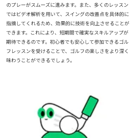
ゴルフレッスンでのスイング解析と矯正
のプレーがスムーズに進みます。また、多くのレッスン
プロのスイングテクニックを学ぶための方
ではビデオ解析を用いて、スイングの改善点を具体的に
法
指摘してくれるため、効果的に技術を向上させることが
できます。これにより、短期間で確実なスキルアップが
スイングのパフォーマンスを向上させる練
期待できるのです。初心者でも安心して参加できるゴル
習法
フレッスンを受けることで、ゴルフの楽しさをより深く
プロからのフィードバックでスイングを改
味わうことができるでしょう。
善
レベル別ゴルフレッスンで自信を持つプレース
タイルへ
初心者向けレッスンで自信をつける方法
中級者向けのゴルフレッスンで技術を磨く
上級者向けレッスンでさらなるスキルアッ
プ
レベルに応じたゴルフレッスンプランの提