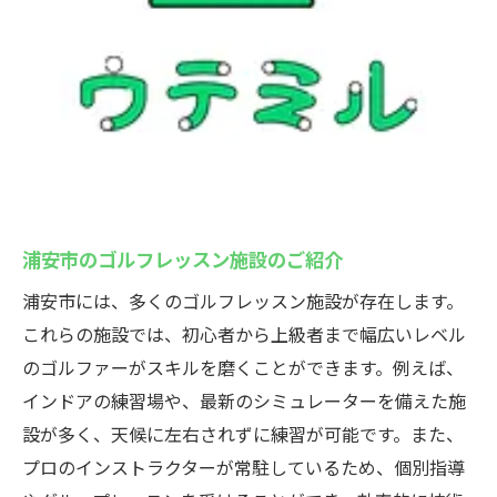
案
自信を持ってプレーするためのメンタルト
レーニング
ゴルフレッスンでの成長を実感する方法
浦安のゴルフレッスン体験でゴルフライフをス
タート
浦安市でのゴルフレッスン体験の流れ
浦安市のゴルフレッスン施設のご紹介
初めてのゴルフレッスンで何を学べるか
浦安市には、多くのゴルフレッスン施設が存在します。
ゴルフレッスン体験の事前準備と注意点
これらの施設では、初心者から上級者まで幅広いレベル
ゴルフレッスン体験者の声と感想
のゴルファーがスキルを磨くことができます。例えば、
浦安市でのゴルフライフを楽しむためのヒ
インドアの練習場や、最新のシミュレーターを備えた施
ント
設が多く、天候に左右されずに練習が可能です。また、
ゴルフレッスンを始めるための第一歩
プロのインストラクターが常駐しているため、個別指導