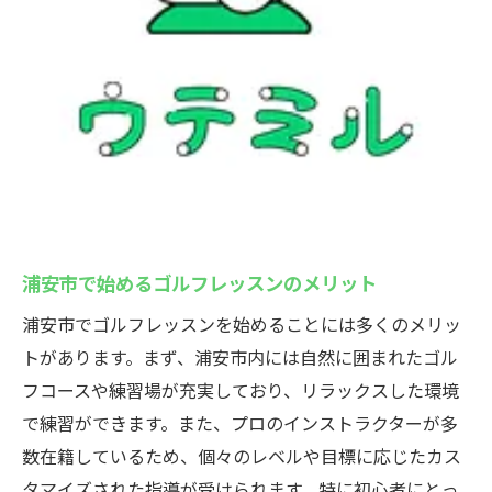
性
正しいフォームを身につけるためのコツ
初心者でも安心のステップバイステップレ
ッスン
スイングからルールまでゴルフレッスンで徹底
マスター
スイングの基本をゴルフレッスンで学ぶ
ゴルフルールの理解を深めるためのポイン
浦安市で始めるゴルフレッスンのメリット
ト
浦安市でゴルフレッスンを始めることには多くのメリッ
実践的な練習方法を取り入れたゴルフレッ
トがあります。まず、浦安市内には自然に囲まれたゴル
スン
フコースや練習場が充実しており、リラックスした環境
ゴルフレッスンでのエチケットとマナーの
で練習ができます。また、プロのインストラクターが多
習得
数在籍しているため、個々のレベルや目標に応じたカス
スイングの矯正と改善のためのゴルフレッ
タマイズされた指導が受けられます。特に初心者にとっ