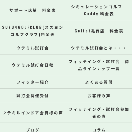
シミュレーションゴルフ
サポート店舗 料金表
Caddy 料金表
SUZU4GOLFCLUB(スズヨン
Golfet亀有店 料金表
ゴルフクラブ)料金表
ウテミル試打会
ウテミル試打会とは・・・
フィッテイング・試打会 商
ウテミル試打会日程
品ラインナップ一覧
フィッター紹介
よくある質問
試打会開催受付
お客様の声
フィッテイング・試打会参加
ウテミルインドア会員様の声
者の声
ブログ
コラム