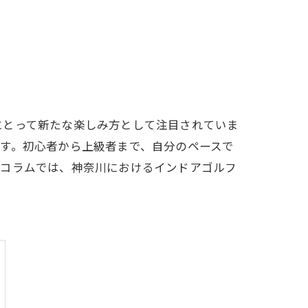
LFCLUB(スズヨンゴルフクラブ)料金表
有店 料金表
にとって新たな楽しみ方として注目されていま
す。初心者から上級者まで、自分のペースで
のコラムでは、神奈川におけるインドアゴルフ