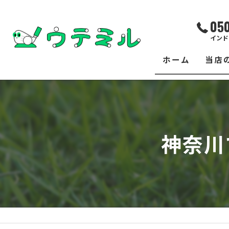
05
インド
ホーム
当店
サー
レッ
神奈川
練習
イベ
フィ
クラ