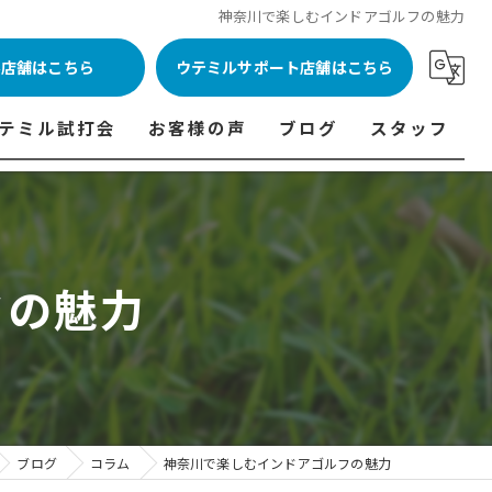
神奈川で楽しむインドアゴルフの魅力
ル店舗はこちら
ウテミルサポート店舗はこちら
テミル試打会
お客様の声
ブログ
スタッフ
表
テミル試打会とは・・・
ウテミルインドア会員様の声
コラム
代表あいさつ
料金表
テミル試打会日程
フィッテイング・試打会参加者の声
フの魅力
ルフ 料金表
ィッテイング・試打会 商品ラインナップ一覧
ル高崎店 料金表
ィッター紹介
 料金表
くある質問
ョンゴルフ Caddy 料金表
打会開催受付
ブログ
コラム
神奈川で楽しむインドアゴルフの魅力