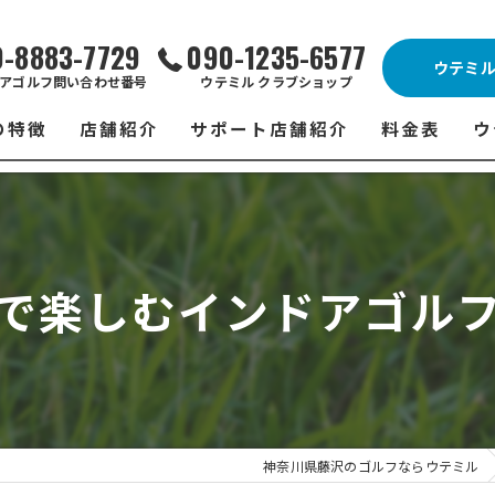
0-8883-7729
090-1235-6577
ウテミ
アゴルフ問い合わせ番号
ウテミル クラブショップ
の特徴
店舗紹介
サポート店舗紹介
料金表
ウ
ビス
ウテミル 藤沢店
シミュレーションゴルフ Caddy
藤沢店 料金
ウ
スン
ウテミル 浦安駅前店
Golfet亀有店
浦安駅前店 
ウ
で楽しむインドアゴル
場
市原インドアゴルフ
スズヨンゴルフクラブ(SUZU4-GOLFCLUB)
市原インドアゴ
フ
ント
ウテミルスクール高崎店
ウテミルスクー
フ
ッティング
サポート店舗
よ
シミュレーシ
ブショップ
試
神奈川県藤沢のゴルフならウテミル