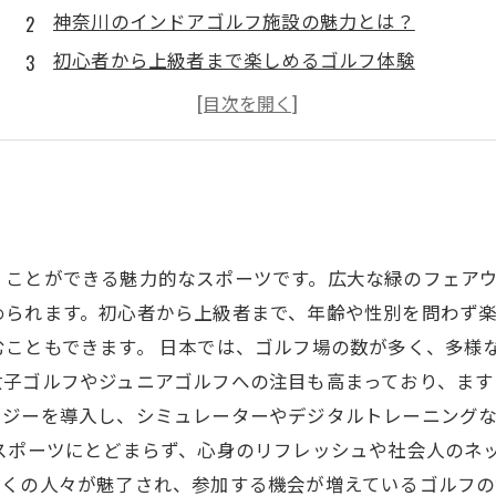
神奈川のインドアゴルフ施設の魅力とは？
初心者から上級者まで楽しめるゴルフ体験
インドアゴルフの設備と技術の進化
天候を気にせず遊べるインドアゴルフの利点
プロから学べるレッスンやイベント情報
くことができる魅力的なスポーツです。広大な緑のフェア
められます。初心者から上級者まで、年齢や性別を問わず
こともできます。 日本では、ゴルフ場の数が多く、多様
女子ゴルフやジュニアゴルフへの注目も高まっており、ま
ロジーを導入し、シミュレーターやデジタルトレーニング
スポーツにとどまらず、心身のリフレッシュや社会人のネ
多くの人々が魅了され、参加する機会が増えているゴルフ