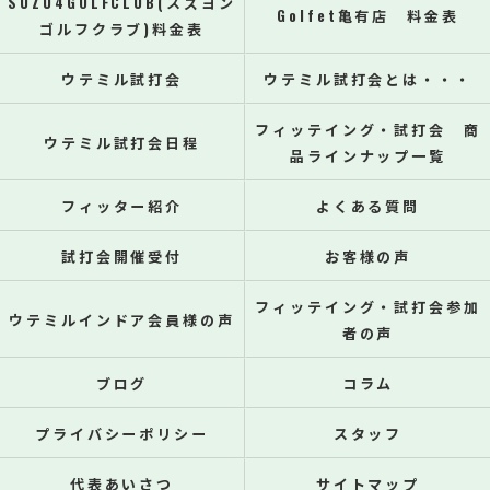
SUZU4GOLFCLUB(スズヨン
Golfet亀有店 料金表
ゴルフクラブ)料金表
ウテミル試打会
ウテミル試打会とは・・・
フィッテイング・試打会 商
ウテミル試打会日程
品ラインナップ一覧
フィッター紹介
よくある質問
試打会開催受付
お客様の声
フィッテイング・試打会参加
ウテミルインドア会員様の声
者の声
ブログ
コラム
プライバシーポリシー
スタッフ
代表あいさつ
サイトマップ