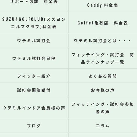
サポート店舗 料金表
Caddy 料金表
SUZU4GOLFCLUB(スズヨン
Golfet亀有店 料金表
ゴルフクラブ)料金表
ウテミル試打会
ウテミル試打会とは・・・
フィッテイング・試打会 商
ウテミル試打会日程
品ラインナップ一覧
フィッター紹介
よくある質問
試打会開催受付
お客様の声
フィッテイング・試打会参加
ウテミルインドア会員様の声
者の声
ブログ
コラム