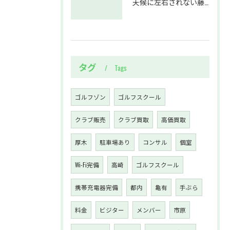
天候に左右されない藤沢駅のインドアゴルフホールウテミルで上達を実感する方法
タグ
Tags
ゴルフゾン
ゴルフスクール
クラブ販売
クラブ買取
高価買取
厚木
駐車場あり
コンサル
個室
Wi-Fi完備
高崎
ゴルフスクール
携帯充電器完備
都内
亀有
手ぶら
料金
ビジター
メンバー
市原