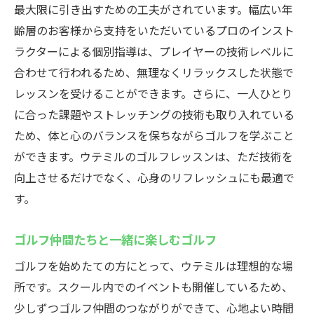
最大限に引き出すための工夫がされています。幅広い年
自分に合ったレッスンプランの選び方
齢層のお客様から支持をいただいているプロのインスト
効果的なレッスンプランの紹介
ラクターによる個別指導は、プレイヤーの技術レベルに
レッスンプランの内容と特長
合わせて行われるため、無理なくリラックスした状態で
目標達成のためのレッスンプラン
レッスンを受けることができます。さらに、一人ひとり
に合った課題やストレッチングの技術も取り入れている
藤沢市で、最適なゴルフレッスンプランの
ため、体と心のバランスを保ちながらゴルフを学ぶこと
選び方
ができます。ウテミルのゴルフレッスンは、ただ技術を
各種レッスンプランの詳細
向上させるだけでなく、心身のリフレッシュにも最適で
ゴルフ愛好者必見！湘南エリアでの充実したゴ
す。
ルフレッスン
ゴルフ愛好者におすすめのレッスン
ゴルフ仲間たちと一緒に楽しむゴルフ
充実したレッスン内容の紹介
ゴルフを始めたての方にとって、ウテミルは理想的な場
ゴルフ愛好者向けの特別プログラム
所です。スクール内でのイベントも開催しているため、
ショートコースでのゴルフレッスンの魅力
少しずつゴルフ仲間のつながりができて、心地よい時間