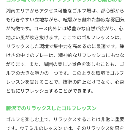
ン
湘南エリアからアクセス可能なゴルフ場は、都心部から
自然環境を活かしたゴルフレッスン
も行きやすい立地ながら、喧騒から離れた静寂な雰囲気
自然に囲まれたゴルフ場
が特徴です。コース内外には緑豊かな自然が広がり、心
湘南エリアの自然豊かなゴルフレッスン
地よい風が吹き抜けます。ここでのゴルフレッスンは、
優雅な環境でのゴルフレッスン
リラックスした環境で集中力を高めるのに最適です。静
藤沢市で楽しむ四季折々のゴルフレッスン
けさの中でのプレーは、精神的なリフレッシュにもつな
四季折々の風景を楽しむゴルフ
がります。また、周囲の美しい景色を楽しむことも、ゴ
季節ごとのゴルフレッスンの魅力
ルフの大きな魅力の一つです。このような環境でゴルフ
レッスンを受けることで、技術の向上だけでなく、心身
季節変化に対応したゴルフレッスン
ともにリフレッシュすることができます。
春夏秋冬のゴルフ体験
季節ごとのゴルフレッスンの特長
藤沢でのリラックスしたゴルフレッスン
四季を感じるゴルフレッスン
ゴルフを楽しむ上で、リラックスすることは非常に重要
藤沢駅近くでゴルフの腕を磨くための最適なレ
です。ウテミルのレッスンでは、そのリラックス効果を
ッスンプラン