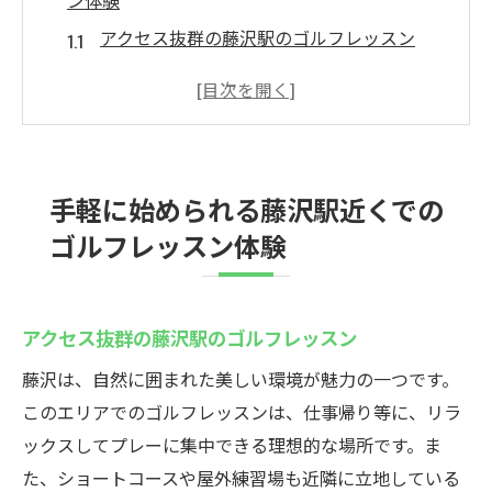
ン体験
アクセス抜群の藤沢駅のゴルフレッスン
ウテミルのゴルフレッスンの特長
心身をリフレッシュしながら、メンタルケ
アも欠かさない
ゴルフ場でのコンペやラウンドレッスンも
手軽に始められる藤沢駅近くでの
楽しめる
ゴルフレッスン体験
藤沢でのリラックスしたゴルフレッスン
ゴルフ仲間たちと一緒に楽しむゴルフ
藤沢駅近くでプロのインストラクターによるゴ
アクセス抜群の藤沢駅のゴルフレッスン
ルフレッスン
藤沢は、自然に囲まれた美しい環境が魅力の一つです。
プロのインストラクターによる個別指導
このエリアでのゴルフレッスンは、仕事帰り等に、リラ
効率的なゴルフレッスン
ックスしてプレーに集中できる理想的な場所です。ま
プロの技を学ぶゴルフレッスン
た、ショートコースや屋外練習場も近隣に立地している