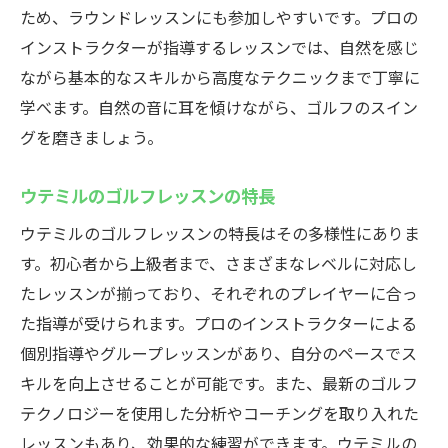
初心者から上級者まで対応するレッスン
ため、ラウンドレッスンにも参加しやすいです。プロの
インストラクターが指導するレッスンでは、自然を感じ
プロのアドバイスでスキルアップ
ながら基本的なスキルから高度なテクニックまで丁寧に
インストラクターの豊富な経験を活かした
学べます。自然の音に耳を傾けながら、ゴルフのスイン
レッスン
グを磨きましょう。
初心者でも安心して参加できる藤沢のゴルフレ
ッスン
ウテミルのゴルフレッスンの特長
初心者向けの基本スキルレッスン
ウテミルのゴルフレッスンの特長はその多様性にありま
安心して学べるゴルフ教室
す。初心者から上級者まで、さまざまなレベルに対応し
初心者歓迎のフレンドリーなレッスン
たレッスンが揃っており、それぞれのプレイヤーに合っ
初めてでも楽しめるゴルフ体験
た指導が受けられます。プロのインストラクターによる
ウテミル藤沢の若手ゴルファー支援プログ
個別指導やグループレッスンがあり、自分のペースでス
ラム
キルを向上させることが可能です。また、最新のゴルフ
初心者がステップアップできるレッスン構
テクノロジーを使用した分析やコーチングを取り入れた
成
レッスンもあり、効果的な練習ができます。ウテミルの