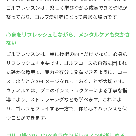
ゴルフレッスンは、楽しく学びながら成長できる環境が
ウテミルで学ぶ高度なゴルフテクニックとリラ
整っており、ゴルフ愛好者にとって最適な場所です。
ックスの共演
高度なテクニックを学ぶレッスン
心身をリフレッシュしながら、メンタルケアも欠かさ
リラックスしながらスキルアップ
ない
上級者向けの高度なレッスン
ゴルフレッスンは、単に技術の向上だけでなく、心身の
テクニックとリラクゼーションの両立
リフレッシュも重要です。ゴルフコースの自然に囲まれ
高度なゴルフ技術の習得
た静かな環境で、実力を存分に発揮できるように、コー
リラックスした環境での高度なゴルフレッ
スに出たときのイメージを作っておくことが大切です。
スン
ウテミルでは、プロのインストラクターによる丁寧な指
自然に囲まれた湘南エリアでの優雅なゴルフレ
導により、ストレッチングなども学べます。これによ
ッスンの魅力
り、ゴルフをプレイする一方で、体と心のバランスを保
つことができます。
自然の中での優雅なゴルフ体験
自然を感じる湘南エリアのラウンドレッス
ゴルフ場でのコンペやラウンドレッスンも楽しめる