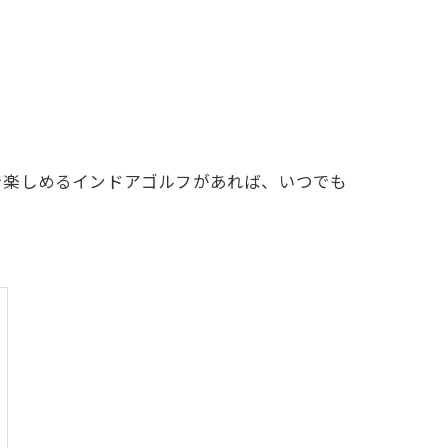
LFCLUB(スズヨンゴルフクラブ)料金表
有店 料金表
で楽しめるインドアゴルフがあれば、いつでも