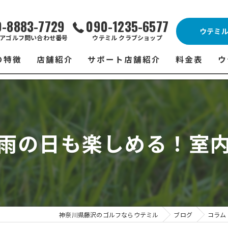
0-8883-7729
090-1235-6577
ウテミ
アゴルフ問い合わせ番号
ウテミル クラブショップ
の特徴
店舗紹介
サポート店舗紹介
料金表
ウ
ビス
ウテミル 藤沢店
シミュレーションゴルフ Caddy
藤沢店 料金
ウ
スン
ウテミル 浦安駅前店
Golfet亀有店
浦安駅前店 
ウ
雨の日も楽しめる！室
場
市原インドアゴルフ
スズヨンゴルフクラブ(SUZU4-GOLFCLUB)
市原インドアゴ
フ
ント
ウテミルスクール高崎店
ウテミルスクー
フ
ッティング
サポート店舗
よ
シミュレーシ
ブショップ
試
神奈川県藤沢のゴルフならウテミル
ブログ
コラム