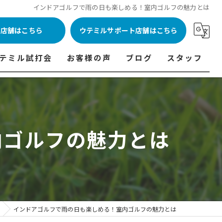
インドアゴルフで雨の日も楽しめる！室内ゴルフの魅力とは
ル店舗はこちら
ウテミルサポート店舗はこちら
テミル試打会
お客様の声
ブログ
スタッフ
表
テミル試打会とは・・・
ウテミルインドア会員様の声
コラム
代表あいさつ
料金表
テミル試打会日程
フィッテイング・試打会参加者の声
内ゴルフの魅力とは
ルフ 料金表
ィッテイング・試打会 商品ラインナップ一覧
ル高崎店 料金表
ィッター紹介
 料金表
くある質問
ョンゴルフ Caddy 料金表
打会開催受付
インドアゴルフで雨の日も楽しめる！室内ゴルフの魅力とは