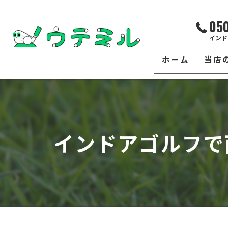
05
インド
ホーム
当店
サー
レッ
インドアゴルフで
練習
イベ
フィ
クラ