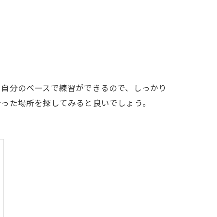
LFCLUB(スズヨンゴルフクラブ)料金表
有店 料金表
も自分のペースで練習ができるので、しっかり
合った場所を探してみると良いでしょう。