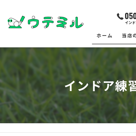
05
インド
ホーム
当店
サー
レッ
インドア練
練習
イベ
フィ
クラ