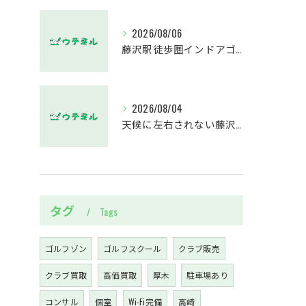
2026/08/06
藤沢駅徒歩圏インドアゴルフスクールウテミルでスカイトラックとプロのゴルフレッスンを体験する方法
2026/08/04
天候に左右されない藤沢駅のインドアゴルフホールウテミルで上達を実感する方法
タグ
Tags
ゴルフゾン
ゴルフスクール
クラブ販売
クラブ買取
高価買取
厚木
駐車場あり
コンサル
個室
Wi-Fi完備
高崎