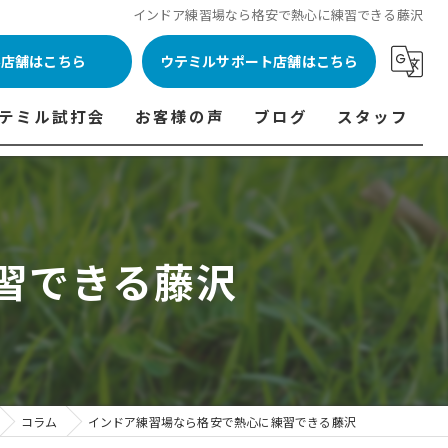
インドア練習場なら格安で熱心に練習できる藤沢
ル店舗はこちら
ウテミルサポート店舗はこちら
テミル試打会
お客様の声
ブログ
スタッフ
表
テミル試打会とは・・・
ウテミルインドア会員様の声
コラム
代表あいさつ
料金表
テミル試打会日程
フィッテイング・試打会参加者の声
習できる藤沢
ルフ 料金表
ィッテイング・試打会 商品ラインナップ一覧
ル高崎店 料金表
ィッター紹介
 料金表
くある質問
ョンゴルフ Caddy 料金表
打会開催受付
コラム
インドア練習場なら格安で熱心に練習できる藤沢