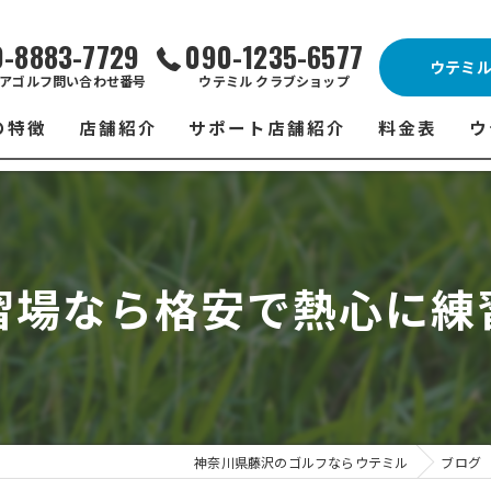
0-8883-7729
090-1235-6577
ウテミ
アゴルフ問い合わせ番号
ウテミル クラブショップ
の特徴
店舗紹介
サポート店舗紹介
料金表
ウ
ビス
ウテミル 藤沢店
シミュレーションゴルフ Caddy
藤沢店 料金
ウ
スン
ウテミル 浦安駅前店
Golfet亀有店
浦安駅前店 
ウ
習場なら格安で熱心に練
場
市原インドアゴルフ
スズヨンゴルフクラブ(SUZU4-GOLFCLUB)
市原インドアゴ
フ
ント
ウテミルスクール高崎店
ウテミルスクー
フ
ッティング
サポート店舗
よ
シミュレーシ
ブショップ
試
神奈川県藤沢のゴルフならウテミル
ブログ